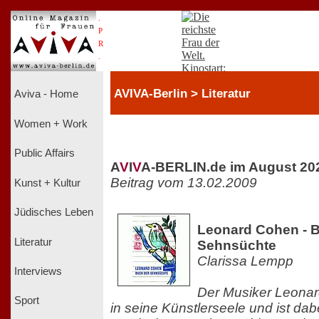
.
P
R
.
AVIVA-Berlin > Literatur
Aviva - Home
Women + Work
Public Affairs
A
V
I
V
A-BERLIN.de im August 20
Beitrag vom 13.02.2009
Kunst + Kultur
Jüdisches Leben
Leonard Cohen - 
Literatur
Sehnsüchte
Clarissa Lempp
Interviews
Der Musiker Leonar
Sport
in seine Künstlerseele und ist dab