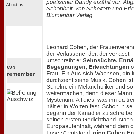
poetischer Dandy erzählt von Ab
About us
Schönheit, von Scheitern und Erk
Blumenbar Verlag
Leonard Cohen, der Frauenverehre
der Verlassene, der, der verlässt.
umschreibt er
Sehnsüchte, Entt
Begegnungen, Erleuchtungen
o
We
Frau. Ein Aus-sich-Wachsen, ein 
remember
durchzieht seine Musik. Cohen ist
Schelm, ein Melancholiker und s
weitermachen, denn dieser Mann i
Mysterium. All dies, was ihn da tr
hält er in Worten fest. Schon in se
begann der Kanadier zu schreiben 
seinen ersten Gedichtband. Nach
Europaaufenthalt, während dem d
Losers" entstand,
ging Cohen En