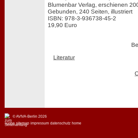
Blumenbar Verlag, erschienen 20
Gebunden, 240 Seiten, illustriert
ISBN: 978-3-936738-45-2
19,90 Euro
Be
Literatur
C
© AVIVA-Berlin 2026
suche
sitemap
impressum
datenschutz
home