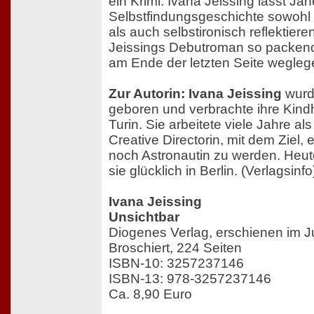
ein Krimi. Ivana Jeissing lässt Jan
Selbstfindungsgeschichte sowoh
als auch selbstironisch reflektier
Jeissings Debutroman so packend,
am Ende der letzten Seite weglege
Zur Autorin: Ivana Jeissing
wurd
geboren und verbrachte ihre Kindh
Turin. Sie arbeitete viele Jahre a
Creative Directorin, mit dem Ziel,
noch Astronautin zu werden. Heute
sie glücklich in Berlin. (Verlagsinfo
Ivana Jeissing
Unsichtbar
Diogenes Verlag, erschienen im J
Broschiert, 224 Seiten
ISBN-10: 3257237146
ISBN-13: 978-3257237146
Ca. 8,90 Euro