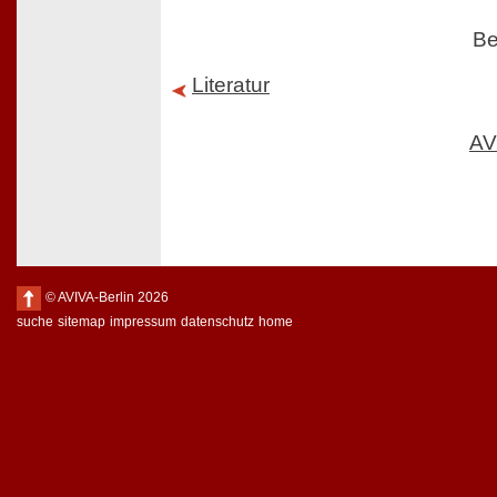
Be
Literatur
AV
© AVIVA-Berlin 2026
suche
sitemap
impressum
datenschutz
home