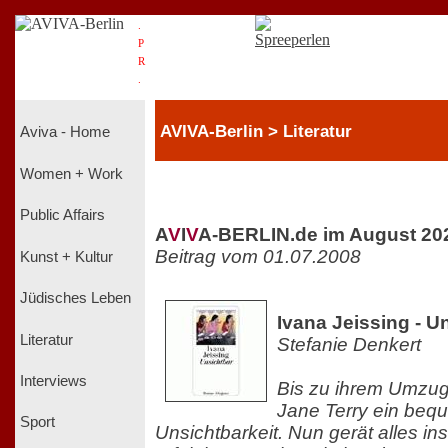
.
P
R
.
AVIVA-Berlin > Literatur
Aviva - Home
Women + Work
Public Affairs
A
V
I
V
A-BERLIN.de im August 20
Beitrag vom 01.07.2008
Kunst + Kultur
Jüdisches Leben
Ivana Jeissing - U
Literatur
Stefanie Denkert
Interviews
Bis zu ihrem Umzug 
Jane Terry ein beq
Sport
Unsichtbarkeit. Nun gerät alles i