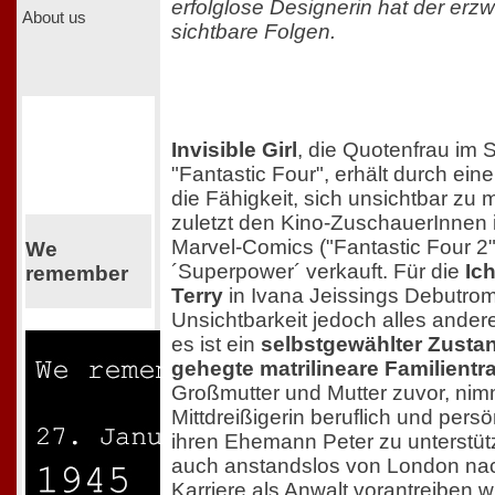
erfolglose Designerin hat der e
About us
sichtbare Folgen.
Invisible Girl
, die Quotenfrau im
"Fantastic Four", erhält durch ei
die Fähigkeit, sich unsichtbar z
zuletzt den Kino-ZuschauerInnen 
Marvel-Comics ("Fantastic Four 2"
We
´Superpower´ verkauft. Für die
Ic
remember
Terry
in Ivana Jeissings Debutroma
Unsichtbarkeit jedoch alles andere
es ist ein
selbstgewählter Zusta
gehegte matrilineare Familientra
Großmutter und Mutter zuvor, nimm
Mittdreißigerin beruflich und pers
ihren Ehemann Peter zu unterstütz
auch anstandslos von London nach
Karriere als Anwalt vorantreiben wil