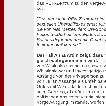
das PEN-Zentrum zu den Vergewa
so:
"Das deutsche PEN-Zentrum nimmt
sexuellen Übergriffigkeit ernst, w
die von Nils Melzer, dem UN-Sonde
Folter, wiederholt formulierten Zwe
Beschuldigungen und die Gefahr i
Instrumentalisierung."
Der Fall Anna Ardin zeigt, dass
gleich wahrgenommen wird:
Den
von Wikileaks scheint es schwer z
Whistleblower und Investigativjour
Assange von der Privatperson zu t
von Julian Assange als unfehlbar
Gutes mit Wikileaks tut, scheint 
sein. Ganz so, als wäre jemand, d
politischen Ansichten vertritt, nicht
Vergewaltigung imstande, werfen