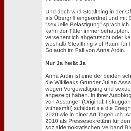
Und doch wird Stealthing in der Öff
als Übergriff eingeordnet und mi
"sexuelle Belästigung" sprachlic
kann der Täter immer behaupten,
versehentlich abgerutscht oder k
weshalb Stealthing viel Raum für In
So auch im Fall von Anna Ardin.
Nur Ja heißt Ja
Anna Ardin ist eine der beiden s
die Wikileaks Gründer Julian Ass
wegen Vergewaltigung und sexuel
angezeigt haben. In ihrer Autobiog
von Assange" (Original: I skuggan
vittnesmål) schildert sie die Ereig
2020 wie in einer Art Tagebuch. A
2010 als Pressesekretärin für den c
sozialdemokratischen Verband Br