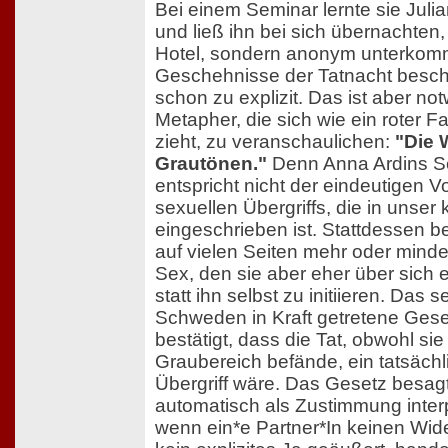
Bei einem Seminar lernte sie Jul
und ließ ihn bei sich übernachten, 
Hotel, sondern anonym unterkom
Geschehnisse der Tatnacht beschrei
schon zu explizit. Das ist aber no
Metapher, die sich wie ein roter 
zieht, zu veranschaulichen:
"Die 
Grautönen."
Denn Anna Ardins Sc
entspricht nicht der eindeutigen V
sexuellen Übergriffs, die in unser 
eingeschrieben ist. Stattdessen be
auf vielen Seiten mehr oder mind
Sex, den sie aber eher über sich 
statt ihn selbst zu initiieren. Das s
Schweden in Kraft getretene Ges
bestätigt, dass die Tat, obwohl sie
Graubereich befände, ein tatsächl
Übergriff wäre. Das Gesetz besagt
automatisch als Zustimmung interp
wenn ein*e Partner*In keinen Wide