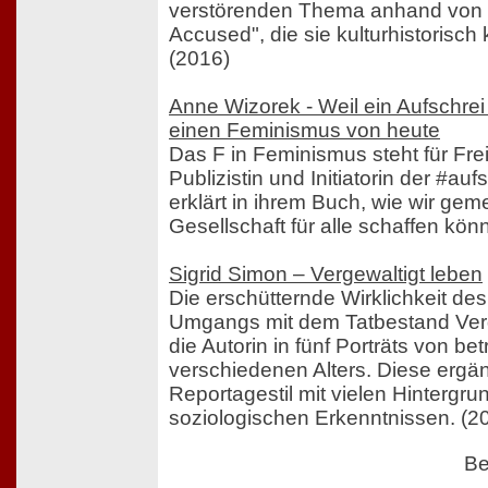
verstörenden Thema anhand von 
Accused", die sie kulturhistorisch k
(2016)
Anne Wizorek - Weil ein Aufschrei 
einen Feminismus von heute
Das F in Feminismus steht für Freih
Publizistin und Initiatorin der #a
erklärt in ihrem Buch, wie wir ge
Gesellschaft für alle schaffen kön
Sigrid Simon – Vergewaltigt leben
Die erschütternde Wirklichkeit des
Umgangs mit dem Tatbestand Verg
die Autorin in fünf Porträts von b
verschiedenen Alters. Diese ergän
Reportagestil mit vielen Hintergr
soziologischen Erkenntnissen. (2
Be