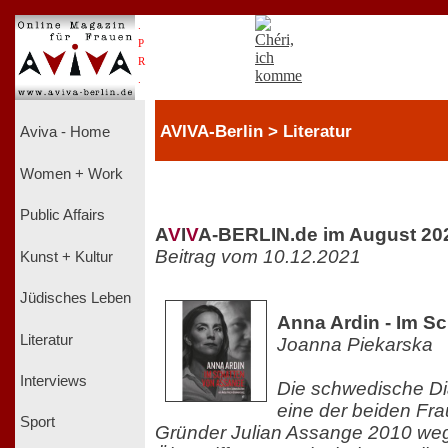
.
P
R
.
AVIVA-Berlin > Literatur
Aviva - Home
Women + Work
Public Affairs
A
V
I
V
A-BERLIN.de im August 20
Beitrag vom 10.12.2021
Kunst + Kultur
Jüdisches Leben
Anna Ardin - Im S
Literatur
Joanna Piekarska
Interviews
Die schwedische Dia
eine der beiden Fra
Sport
Gründer Julian Assange 2010 weg