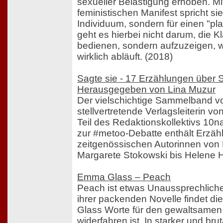
sexueller Belästigung erhoben. Mi
feministischen Manifest spricht sie 
Individuum, sondern für einen "pla
geht es hierbei nicht darum, die 
bedienen, sondern aufzuzeigen, w
wirklich abläuft. (2018)
Sagte sie - 17 Erzählungen über 
Herausgegeben von Lina Muzur
Der vielschichtige Sammelband v
stellvertretende Verlagsleiterin v
Teil des Redaktionskollektivs 10na
zur #metoo-Debatte enthält Erzä
zeitgenössischen Autorinnen von
Margarete Stokowski bis Helene
Emma Glass – Peach
Peach ist etwas Unaussprechlich
ihrer packenden Novelle findet d
Glass Worte für den gewaltsamen 
widerfahren ist. In starker und br