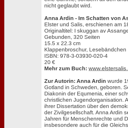
nicht geglaubt wird.
Anna Ardin - Im Schatten von 
Elster und Salis, erschienen am 
Originaltitel: I skuggan av Assange
Gebunden, 320 Seiten
15.5 x 22.3 cm
Klappenbroschur, Lesebändchen
ISBN: 978-3-03930-020-4
20 €
Mehr zum Buch:
www.elstersalis
Zur Autorin: Anna Ardin
wurde 19
Gotland in Schweden, geboren. Sei
Diakonin der Equmenia, einer sc
christlichen Jugendorganisation. Ak
ihrer Dissertation über den demo
der Zivilgesellschaft. Anna Ardin se
Jahren für Menschenrechte und D
insbesondere auch für die Gleichs