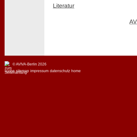
Literatur
AV
© AVIVA-Berlin 2026
suche
sitemap
impressum
datenschutz
home