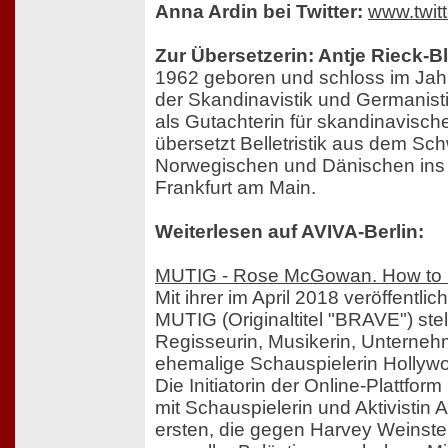
Anna Ardin bei Twitter:
www.twit
Zur Übersetzerin: Antje Rieck-
1962 geboren und schloss im Jah
der Skandinavistik und Germanistik
als Gutachterin für skandinavische 
übersetzt Belletristik aus dem Sc
Norwegischen und Dänischen ins D
Frankfurt am Main.
Weiterlesen auf AVIVA-Berlin:
MUTIG - Rose McGowan. How to 
Mit ihrer im April 2018 veröffentli
MUTIG (Originaltitel "BRAVE") stel
Regisseurin, Musikerin, Unternehm
ehemalige Schauspielerin Hollyw
Die Initiatorin der Online-Platt
mit Schauspielerin und Aktivistin
ersten, die gegen Harvey Weinst