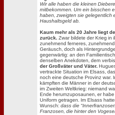
Wir alle haben die kleinen Dieber
mitbekommen. Um ein bisschen e
haben, zweigten sie gelegentlich
Haushaltsgeld ab.
Kaum mehr als 20 Jahre liegt de
zurück.
Zwar bildete der Krieg in i
zunehmend ferneres, zunehmend
Geräusch, doch als Hintergrundge
gegenwärtig: an den Familientisc
denselben Anekdoten, dem verb
der Großväter und Väter.
Hugues 
vertrackte Situation im Elsass, da
noch eine deutsche Provinz war. In
kämpften die Männer in der deuts
im Zweiten Weltkrieg: niemand w
Ende herumzuposaunen, er habe 
Uniform getragen. Im Elsass hatte
Wunsch:
dass die "Innerfranzosen
Franzosen, die hinter den Vogesen