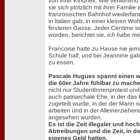
von ihrer Kindheit. Wie verwirrend
sie sich plötzlich mit ihrer Familie
französischen Bahnhof wiederfand,
in Italien gab, in einer kleinen Wo
finsteren Gasse. Jeder Centime s
worden, berichtet sie,
ich habe mi
Francoise hatte zu Hause nie jema
Schule half, und bei Jeannine g
zu essen.
Pascale Hugues spannt einen 
die 60er Jahre fühlbar zu mache
nicht nur StudentInnenprotest un
auch patriarchale Ehe, in der das
zugeteilt wurde, in der der Mann
s
arbeiten und in der Alleinerziehe
angesehen wurden.
Es ist die Zeit illegaler und hoc
Abtreibungen und die Zeit, in de
eigenes Geld hatten.