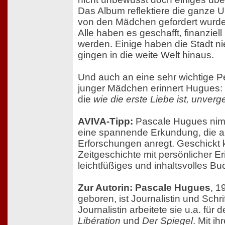
Das Album reflektiere die ganze Un
von den Mädchen gefordert wurde
Alle haben es geschafft, finanziel
werden. Einige haben die Stadt ni
gingen in die weite Welt hinaus.
Und auch an eine sehr wichtige 
junger Mädchen erinnert Hugues: d
die
wie die erste Liebe ist, unverg
AVIVA-Tipp:
Pascale Hugues nimm
eine spannende Erkundung, die a
Erforschungen anregt. Geschickt k
Zeitgeschichte mit persönlicher Er
leichtfüßiges und inhaltsvolles Bu
Zur Autorin: Pascale Hugues
, 1
geboren, ist Journalistin und Schrift
Journalistin arbeitete sie u.a. für 
Libération
und
Der Spiegel
. Mit i