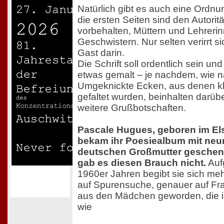
Natürlich gibt es auch eine Ordn
die ersten Seiten sind den Autori
vorbehalten, Müttern und Lehreri
Geschwistern. Nur selten verirrt s
Gast darin.
Die Schrift soll ordentlich sein un
etwas gemalt – je nachdem, wie na
Umgeknickte Ecken, aus denen kl
gefaltet wurden, beinhalten darüb
weitere Grußbotschaften.
Pascale Hugues, geboren im Els
bekam ihr Poesiealbum mit neun
deutschen Großmutter geschenk
gab es diesen Brauch nicht.
Auf
1960er Jahren begibt sie sich meh
auf Spurensuche, genauer auf Fr
aus den Mädchen geworden, die i
wie