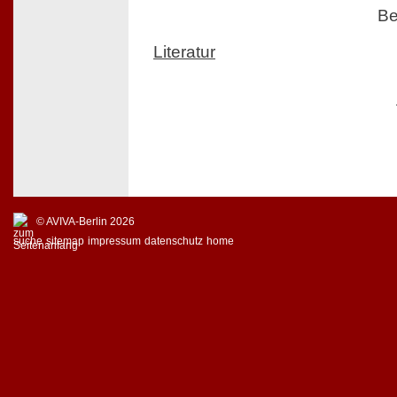
Be
Literatur
© AVIVA-Berlin 2026
suche
sitemap
impressum
datenschutz
home