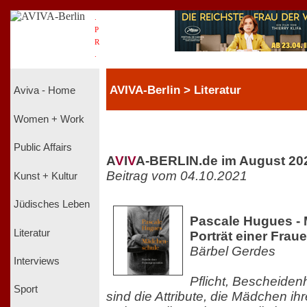
.
P
R
.
AVIVA-Berlin > Literatur
Aviva - Home
Women + Work
Public Affairs
A
V
I
V
A-BERLIN.de im August 20
Beitrag vom 04.10.2021
Kunst + Kultur
Jüdisches Leben
Pascale Hugues -
Literatur
Porträt einer Frau
Bärbel Gerdes
Interviews
Pflicht, Bescheiden
Sport
sind die Attribute, die Mädchen 