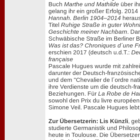
Buch
Marthe und Mathilde
über ih
gelang ihr ein großer Erfolg. 201
Hannah. Berlin 1904–2014
heraus
Titel
Ruhige Straße in guter Wohn
Geschichte meiner Nachbarn
. Da
Schwäbische Straße im Berliner Ba
Was ist das? Chroniques d´une Fr
erschien 2017 (deutsch u.d.T.:
Deu
française
Pascale Hugues wurde mit zahlrei
darunter der Deutsch-französische
und dem "Chevalier de l´ordre nati
ihre Verdienste um die deutsch-f
Beziehungen. Für
La Robe de Ha
sowohl den Prix du livre européen
Simone Veil. Pascale Hugues lebt i
Zur Übersetzerin: Lis Künzli
, ge
studierte Germanistik und Philosop
heute in Toulouse. Die Übersetze