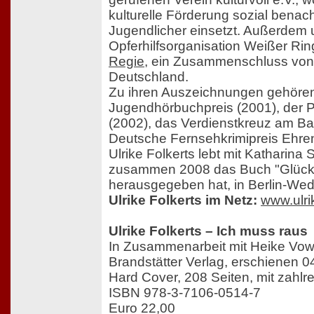
kulturelle Förderung sozial benach
Jugendlicher einsetzt. Außerdem un
Opferhilfsorganisation Weißer Ri
Regie
, ein Zusammenschluss von
Deutschland.
Zu ihren Auszeichnungen gehören
Jugendhörbuchpreis (2001), der 
(2002), das Verdienstkreuz am Ba
Deutsche Fernsehkrimipreis Ehren
Ulrike Folkerts lebt mit Katharina S
zusammen 2008 das Buch "Glück
herausgegeben hat, in Berlin-Wed
Ulrike Folkerts im Netz:
www.ulri
Ulrike Folkerts – Ich muss raus
In Zusammenarbeit mit Heike Vow
Brandstätter Verlag, erschienen 
Hard Cover, 208 Seiten, mit zahl
ISBN 978-3-7106-0514-7
Euro 22,00