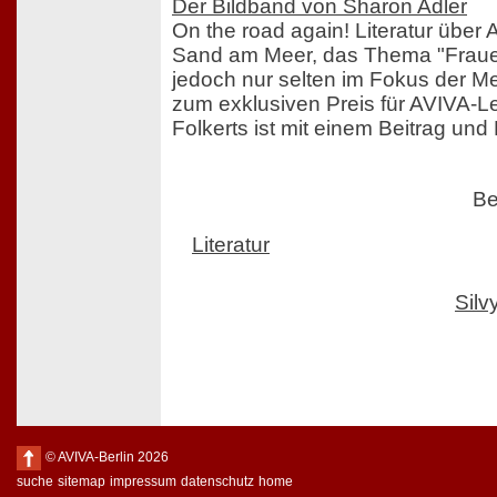
Der Bildband von Sharon Adler
On the road again! Literatur über 
Sand am Meer, das Thema "Fraue
jedoch nur selten im Fokus der Me
zum exklusiven Preis für AVIVA-Le
Folkerts ist mit einem Beitrag und 
Be
Literatur
Sil
© AVIVA-Berlin 2026
suche
sitemap
impressum
datenschutz
home