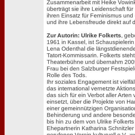
Zusammenarbeit mit Heike Vowinke
überträgt sie ihre Leidenschaft fü
ihren Einsatz für Feminismus un
und ihre Lebensfreude direkt auf d
Zur Autorin: Ulrike Folkerts
, geb
1961 in Kassel, ist Schauspielerin
Lena Odenthal die längstdienende
Tatort-Kommissarin. Folkerts steht
Theaterbühne und übernahm 2005
Frau bei den Salzburger Festspie
Rolle des Tods.
Ihr soziales Engagement ist vielfäl
das international vernetzte Aktio
das sich für ein Verbot aller Arte
einsetzt, über die Projekte von Ha
einer gemeinnützigen Organisatio
Behinderung und andere besonder
bis hin zu dem von Ulrike Folkerts
Ehepartnerin Katharina Schnitzle
gerufenen Verein kulturvoll e.V., wo