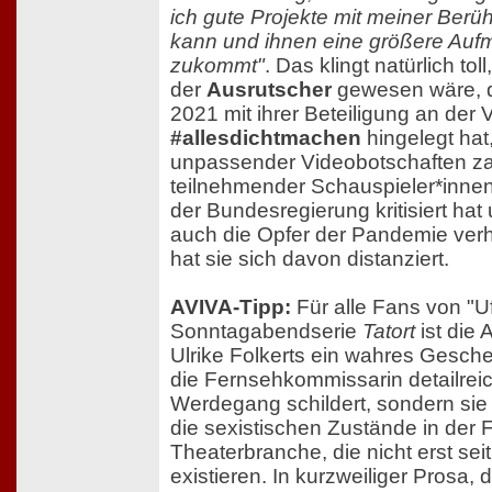
ich gute Projekte mit meiner Berü
kann und ihnen eine größere Auf
zukommt"
. Das klingt natürlich tol
der
Ausrutscher
gewesen wäre, d
2021 mit ihrer Beteiligung an der 
#allesdichtmachen
hingelegt hat,
unpassender Videobotschaften za
teilnehmender Schauspieler*innen
der Bundesregierung kritisiert hat
auch die Opfer der Pandemie verhö
hat sie sich davon distanziert.
AVIVA-Tipp:
Für alle Fans von "U
Sonntagabendserie
Tatort
ist die 
Ulrike Folkerts ein wahres Gesche
die Fernsehkommissarin detailreic
Werdegang schildert, sondern sie 
die sexistischen Zustände in der 
Theaterbranche, die nicht erst se
existieren. In kurzweiliger Prosa, d