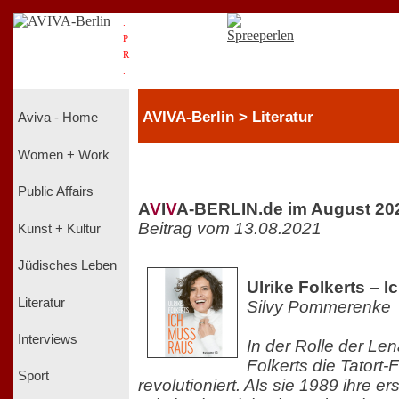
.
P
R
.
AVIVA-Berlin > Literatur
Aviva - Home
Women + Work
Public Affairs
A
V
I
V
A-BERLIN.de im August 20
Beitrag vom 13.08.2021
Kunst + Kultur
Jüdisches Leben
Ulrike Folkerts – 
Literatur
Silvy Pommerenke
Interviews
In der Rolle der Len
Folkerts die Tatort-
Sport
revolutioniert. Als sie 1989 ihre er