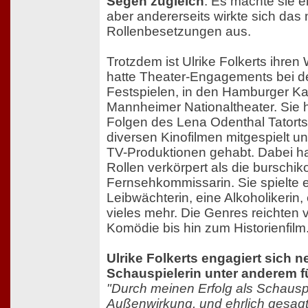
Segen zugleich
. Es machte sie e
aber andererseits wirkte sich das
Rollenbesetzungen aus.
Trotzdem ist Ulrike Folkerts ihre
hatte Theater-Engagements bei d
Festspielen, in den Hamburger K
Mannheimer Nationaltheater. Sie h
Folgen des Lena Odenthal Tatorts
diversen Kinofilmen mitgespielt un
TV-Produktionen gehabt. Dabei ha
Rollen verkörpert als die burschi
Fernsehkommissarin. Sie spielte ei
Leibwächterin, eine Alkoholikerin,
vieles mehr. Die Genres reichten 
Komödie bis hin zum Historienfilm
Ulrike Folkerts engagiert sich n
Schauspielerin unter anderem fü
"Durch meinen Erfolg als Schauspi
Außenwirkung, und ehrlich gesagt