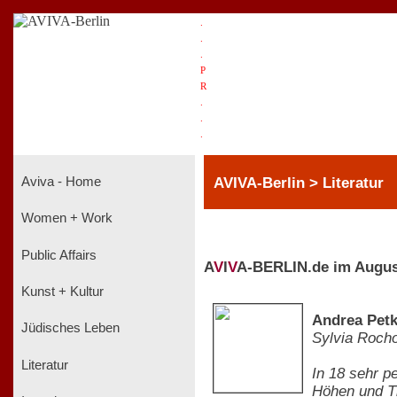
.
.
.
P
R
.
.
.
AVIVA-Berlin > Literatur
Aviva - Home
Women + Work
Public Affairs
A
V
I
V
A-BERLIN.de im Augus
Kunst + Kultur
Andrea Petk
Jüdisches Leben
Sylvia Roch
Literatur
In 18 sehr p
Höhen und Ti