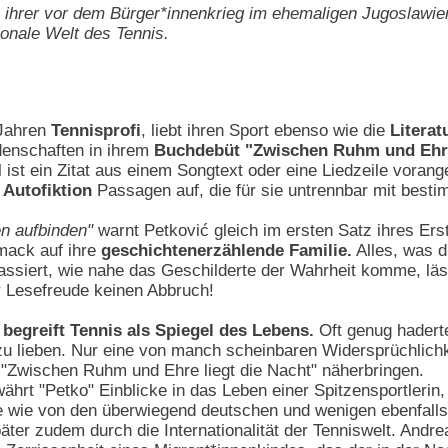
e ihrer vor dem Bürger*innenkrieg im ehemaligen Jugoslawi
tionale Welt des Tennis.
 Jahren
Tennisprofi
, liebt ihren Sport ebenso wie die
Literat
denschaften in ihrem
Buchdebüt "Zwischen Ruhm und Ehre 
 ist ein Zitat aus einem Songtext oder eine Liedzeile vorange
n
Autofiktion
Passagen auf, die für sie untrennbar mit besti
n aufbinden"
warnt Petković gleich im ersten Satz ihres Er
mack auf ihre
geschichtenerzählende Familie.
Alles, was d
assiert, wie nahe das Geschilderte der Wahrheit komme, läss
 Lesefreude keinen Abbruch!
begreift Tennis als Spiegel des Lebens.
Oft genug haderte
u lieben. Nur eine von manch scheinbaren Widersprüchlichk
 "Zwischen Ruhm und Ehre liegt die Nacht" näherbringen.
ährt "Petko" Einblicke in das Leben einer Spitzensportlerin,
 wie von den überwiegend deutschen und wenigen ebenfalls
er zudem durch die Internationalität der Tenniswelt. Andre