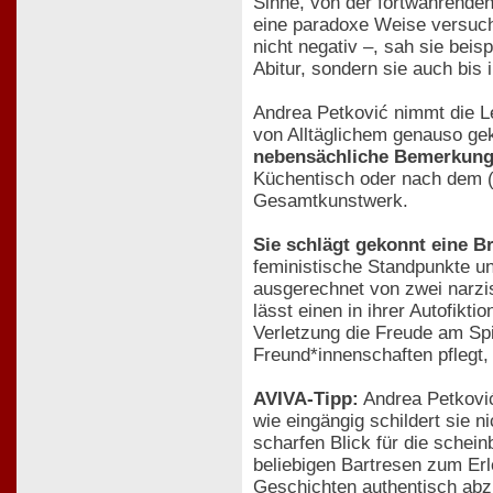
Sinne, von der fortwährenden
eine paradoxe Weise versucht
nicht negativ –, sah sie bei
Abitur, sondern sie auch bis 
Andrea Petković nimmt die Le
von Alltäglichem genauso ge
nebensächliche Bemerkunge
Küchentisch oder nach dem (z
Gesamtkunstwerk.
Sie schlägt gekonnt eine Br
feministische Standpunkte und
ausgerechnet von zwei narzis
lässt einen in ihrer Autofikt
Verletzung die Freude am Spie
Freund*innenschaften pflegt,
AVIVA-Tipp:
Andrea Petković
wie eingängig schildert sie n
scharfen Blick für die schei
beliebigen Bartresen zum Erle
Geschichten authentisch abzub