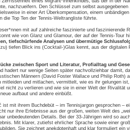
 Zerrissenheit eines Migrant*innenkindes, das der in der Na
e, nachzueifern. Den Schlüssel zum selbst ausgegebenen Zie
spielsweise in einer Art Überkompensation, einem unbändigen
in die Top Ten der Tennis-Weltrangliste führte.
ser*nnen mit auf zahlreiche faszinierte und faszinierende 
konnt wie von Glanz und Glamour, der auf der Tennis-Tour 
n, tiefschürfende Analysen und übermütige Schlussfol
u) tiefen Blick ins (Cocktail-)Glas kennt, aus der digitale
ücke zwischen Sport und Literatur, Profialltag und Gesel
 hadert nur wenige Seiten später nachvollziehbar damit, dass
stischen Männern (David Foster Wallace und Philip Roth) an
ion mitleiden und mitlachen, vermittelt, wie es ihr gelungen 
l nicht zu verlieren und wie sie in einer Welt der Rivalität
 neue aufbaut und andere einbüßt.
 ist mit ihrem Buchdebüt – im Tennisjargon gesprochen – e
icht nur ihre Erlebnisse aus der großen, weiten Welt des „we
nbar unbedeutenden Details. Bei der 33-Jährigen wird so auc
bnis. Mit klarer, zutiefst ehrlicher Sprache sowie einer gr
ilden. Sie zeichnet anekdotenhaft und klar formuliert ein v