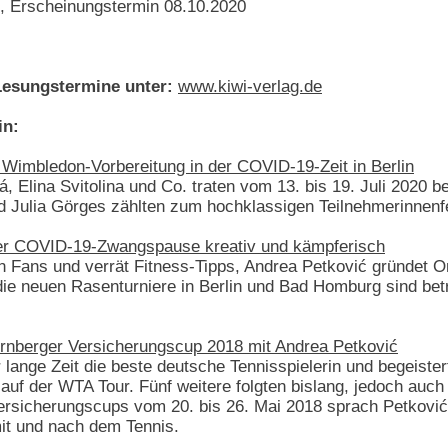
, Erscheinungstermin 08.10.2020
esungstermine unter:
www.kiwi-verlag.de
in:
Wimbledon-Vorbereitung in der COVID-19-Zeit in Berlin
á, Elina Svitolina und Co. traten vom 13. bis 19. Juli 2020 
d Julia Görges zählten zum hochklassigen Teilnehmerinnenf
 der COVID-19-Zwangspause kreativ und kämpferisch
an Fans und verrät Fitness-Tipps, Andrea Petković gründet 
 die neuen Rasenturniere in Berlin und Bad Homburg sind be
rnberger Versicherungscup 2018 mit Andrea Petković
lange Zeit die beste deutsche Tennisspielerin und begeistert
l auf der WTA Tour. Fünf weitere folgten bislang, jedoch auc
rsicherungscups vom 20. bis 26. Mai 2018 sprach Petkovi
it und nach dem Tennis.