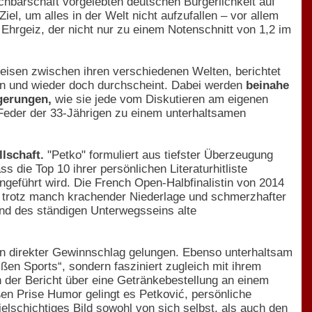
chbarschaft vorgelebten deutschen Bürgerlichkeit auf
l, um alles in der Welt nicht aufzufallen – vor allem
 Ehrgeiz, der nicht nur zu einem Notenschnitt von 1,2 im
Reisen zwischen ihren verschiedenen Welten, berichtet
hin und wieder doch durchscheint. Dabei werden
beinahe
gerungen,
wie sie jede vom Diskutieren am eigenen
n Feder der 33-Jährigen zu einem unterhaltsamen
lschaft.
"Petko" formuliert aus tiefster Überzeugung
 die Top 10 ihrer persönlichen Literaturhitliste
geführt wird. Die French Open-Halbfinalistin von 2014
ist, trotz manch krachender Niederlage und schmerzhafter
 und des ständigen Unterwegsseins alte
in direkter Gewinnschlag gelungen. Ebenso unterhaltsam
ißen Sports“, sondern fasziniert zugleich mit ihrem
h der Bericht über eine Getränkebestellung an einem
oßen Prise Humor gelingt es Petković, persönliche
ielschichtiges Bild sowohl von sich selbst, als auch den