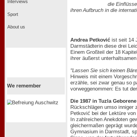
Interviews
die Einflüss
ihren Aufbruch in die interna
Sport
About us
Andrea Petković
ist seit 14
Darmstädterin diese drei Lei
Einem Großteil der 18 Kapitel
ihrer äußerst unterhaltsame
"Lassen Sie sich keinen Bäre
Hinweis mit einem Vorgesch
erzähle, sei zwar genau so p
We remember
vorweggenommen: Es tut der
Die 1987 in Tuzla Geborene 
Rückschlägen umso inniger z
Petković bei der Lektüre von
In zahlreichen Anekdoten gew
gleichermaßen geprägt wurde
Gymnasium in Darmstadt, spät