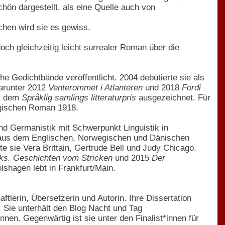
chön dargestellt, als eine Quelle auch von
uchen wird sie es gewiss.
doch gleichzeitig leicht surrealer Roman über die
e Gedichtbände veröffentlicht. 2004 debütierte sie als
darunter 2012
Venterommet i Atlanteren
und 2018
Fordi
it dem
Språklig samlings litteraturpris
ausgezeichnet. Für
egischen Roman 1918.
und Germanistik mit Schwerpunkt Linguistik in
in aus dem Englischen, Norwegischen und Dänischen
te sie Vera Brittain, Gertrude Bell und Judy Chicago.
nks. Geschichten vom Stricken
und 2015
Der
lshagen lebt in Frankfurt/Main.
tlerin, Übersetzerin und Autorin. Ihre Dissertation
. Sie unterhält den Blog Nacht und Tag
nnen. Gegenwärtig ist sie unter den Finalist*innen für