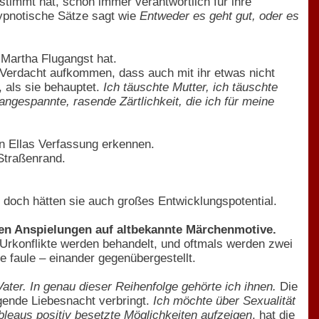
stimmt hat, schon immer verantwortlich für ihre
ypnotische Sätze sagt wie
Entweder es geht gut, oder es
 Martha Flugangst hat.
 Verdacht aufkommen, dass auch mit ihr etwas nicht
 als sie behauptet.
Ich täuschte Mutter, ich täuschte
 angespannte, rasende Zärtlichkeit, die ich für meine
en Ellas Verfassung erkennen.
Straßenrand.
 , doch hätten sie auch großes Entwicklungspotential.
inen Anspielungen auf altbekannte Märchenmotive.
 Urkonflikte werden behandelt, und oftmals werden zwei
e faule – einander gegenübergestellt.
ater. In genau dieser Reihenfolge gehörte ich ihnen.
Die
egende Liebesnacht verbringt.
Ich möchte über Sexualität
ableaus positiv besetzte Möglichkeiten aufzeigen
, hat die