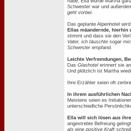
habe, Ella würde Martha ganz
Schwester war und außerdem 
geht vorbei.
Das geplante Alpenhotel wird
Ellas mäandernde, hierhin
stimmt und dass sie den Verl
Vater, ich täuschte sogar mic
Schwester empfand.
Leichte Verfremdungen, Beo
Das
Glashotel
erinnert sie a
Und plötzlich ist Martha wie
Ihre Erzähler seien oft zerbr
In ihrem ausführlichen Nac
Meistens seien es Initiation
unterschiedliche Persönlichk
Ella will sich lösen aus ih
angestrebte Befreiung geling
als eine positive Kraft schre