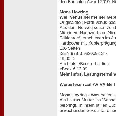
den Buchblog Award 2019. Nic
Mona Høvring
Weil Venus bei meiner Gebur
Originaltitel: Fordi Venus pas
Aus dem Norwegischen von 
Mit einem Nachwort von Nicol
Edition
fünf
, erschienen im A
Hardcover mit Kupferprägung
136 Seiten
ISBN 978-3-9820692-2-7
19,00 €
Auch als eBook erhältlich
eBook € 13,99
Mehr Infos, Lesungstermine
Weiterlesen auf AVIVA-Berl
Mona Høvring - Was helfen 
Als Lauras Mutter ins Wasser
beibringt. In ihrem stillen 
erwachenden Sexualität ein