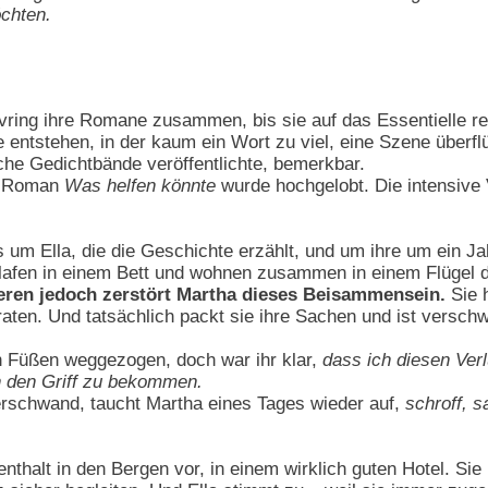
chten.
ring ihre Romane zusammen, bis sie auf das Essentielle red
e entstehen, in der kaum ein Wort zu viel, eine Szene überfl
eiche Gedichtbände veröffentlichte, bemerkbar.
er Roman
Was helfen könnte
wurde hochgelobt. Die intensive V
 um Ella, die die Geschichte erzählt, und um ihre um ein J
hlafen in einem Bett und wohnen zusammen in einem Flügel 
eren jedoch zerstört Martha dieses Beisammensein.
Sie h
aten. Und tatsächlich packt sie ihre Sachen und ist versch
en Füßen weggezogen, doch war ihr klar,
dass ich diesen Ver
n den Griff zu bekommen.
erschwand, taucht Martha eines Tages wieder auf,
schroff, s
enthalt in den Bergen vor, in einem wirklich guten Hotel. Si