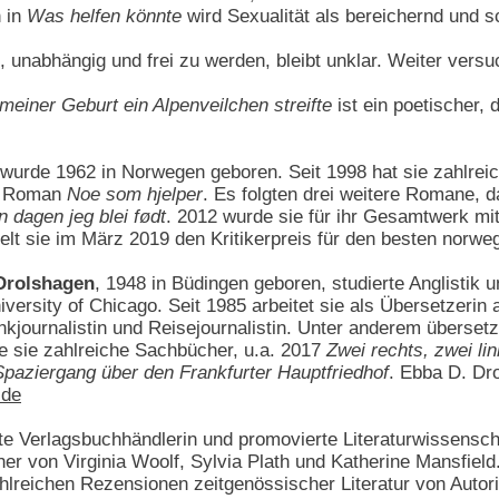
n in
Was helfen könnte
wird Sexualität als bereichernd und s
t, unabhängig und frei zu werden, bleibt unklar. Weiter vers
meiner Geburt ein Alpenveilchen streifte
ist ein poetischer, 
wurde 1962 in Norwegen geboren. Seit 1998 hat sie zahlreich
em Roman
Noe som hjelper
. Es folgten drei weitere Romane, 
 dagen jeg blei født
. 2012 wurde sie für ihr Gesamtwerk m
elt sie im März 2019 den Kritikerpreis für den besten norw
 Drolshagen
, 1948 in Büdingen geboren, studierte Anglistik 
iversity of Chicago. Seit 1985 arbeitet sie als Übersetzer
nkjournalistin und Reisejournalistin. Unter anderem übersetz
te sie zahlreiche Sachbücher, u.a. 2017
Zwei rechts, zwei li
paziergang über den Frankfurter Hauptfriedhof
. Ebba D. Dro
.de
te Verlagsbuchhändlerin und promovierte Literaturwissenschaf
her von Virginia Woolf, Sylvia Plath und Katherine Mansfield
ahlreichen Rezensionen zeitgenössischer Literatur von Autori