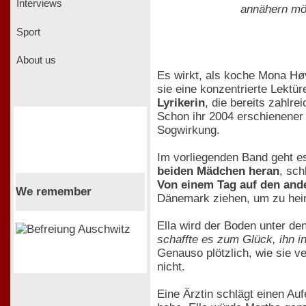
Interviews
annähern mö
Sport
About us
Es wirkt, als koche Mona Høv
sie eine konzentrierte Lektür
Lyrikerin
, die bereits zahlr
Schon ihr 2004 erschienen
Sogwirkung.
Im vorliegenden Band geht es
beiden Mädchen heran
, sc
Von einem Tag auf den and
We remember
Dänemark ziehen, um zu heir
Ella wird der Boden unter d
schaffte es zum Glück, ihn i
Genauso plötzlich, wie sie v
nicht.
Eine Ärztin schlägt einen Auf