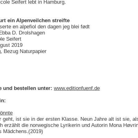
ole Seifert lebt in Hamburg.
t ein Alpenveilchen streifte
serte en alpefiol den dagen jeg blei født
Ebba D. Drolshagen
e Seifert
ugust 2019
, Bezug Naturpapier
 und bestellen unter:
www.editionfuenf.de
in:
könnte
 geht, ist sie in der ersten Klasse. Neun Jahre alt ist sie,
Buch erzählt die norwegische Lyrikerin und Autorin Mona Hø
es Mädchens.(2019)