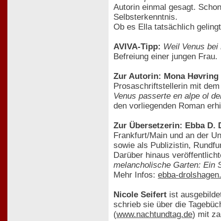
Autorin einmal gesagt. Scho
Selbsterkenntnis.
Ob es Ella tatsächlich geling
AVIVA-Tipp:
Weil Venus bei 
Befreiung einer jungen Frau.
Zur Autorin: Mona Høvring
Prosaschriftstellerin mit d
Venus passerte en alpe ol den
den vorliegenden Roman erhi
Zur Übersetzerin: Ebba D.
Frankfurt/Main und an der Un
sowie als Publizistin, Rundfu
Darüber hinaus veröffentlich
melancholische Garten: Ein S
Mehr Infos:
ebba-drolshagen
Nicole Seifert
ist ausgebilde
schrieb sie über die Tagebüc
(
www.nachtundtag.de
) mit z