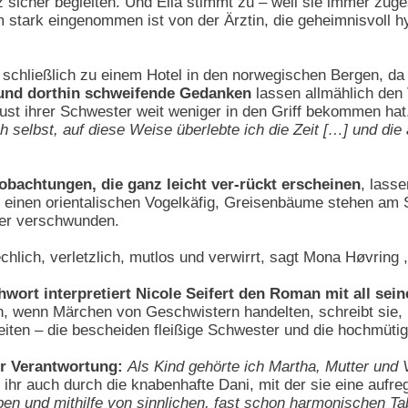
 sicher begleiten. Und Ella stimmt zu – weil sie immer zuge
stark eingenommen ist von der Ärztin, die geheimnisvoll h
 schließlich zu einem Hotel in den norwegischen Bergen, da
 und dorthin schweifende Gedanken
lassen allmählich den
ust ihrer Schwester weit weniger in den Griff bekommen hat,
h selbst, auf diese Weise überlebte ich die Zeit […] und die
bachtungen, die ganz leicht ver-rückt erscheinen
, lass
n einen orientalischen Vogelkäfig, Greisenbäume stehen am 
der verschwunden.
echlich, verletzlich, mutlos und verwirrt, sagt Mona Høvring
hwort interpretiert Nicole Seifert den Roman mit all se
en, wenn Märchen von Geschwistern handelten, schreibt sie,
eiten – die bescheiden fleißige Schwester und die hochmütig
rer Verantwortung:
Als Kind gehörte ich Martha, Mutter und V
t ihr auch durch die knabenhafte Dani, mit der sie eine aufr
iben und mithilfe von sinnlichen, fast schon harmonischen T