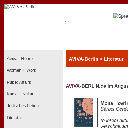
.
.
.
P
R
.
.
.
AVIVA-Berlin > Literatur
Aviva - Home
Women + Work
Public Affairs
A
V
I
V
A-BERLIN.de im Augus
Kunst + Kultur
Mona Høvrin
Jüdisches Leben
Bärbel Gerd
Literatur
In ihrem akt
verschneiten