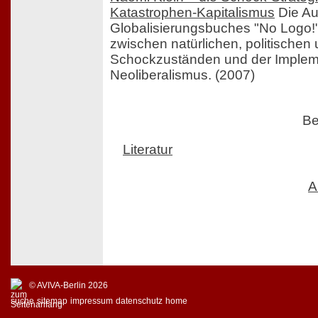
Katastrophen-Kapitalismus
Die Aut
Globalisierungsbuches "No Logo!"
zwischen natürlichen, politischen 
Schockzuständen und der Implem
Neoliberalismus. (2007)
Be
Literatur
A
© AVIVA-Berlin 2026
suche
sitemap
impressum
datenschutz
home