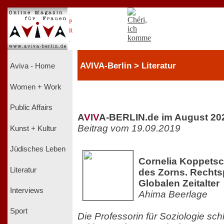
.
P
R
.
AVIVA-Berlin > Literatur
Aviva - Home
Women + Work
Public Affairs
A
V
I
V
A-BERLIN.de im August 20
Beitrag vom 19.09.2019
Kunst + Kultur
Jüdisches Leben
Cornelia Koppetsc
Literatur
des Zorns. Recht
Globalen Zeitalter
Interviews
Ahima Beerlage
Sport
Die Professorin für Soziologie sch