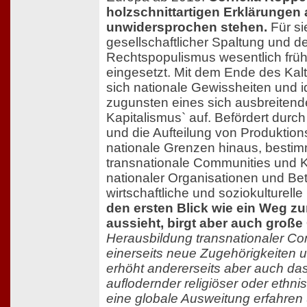
holzschnittartigen Erklärungen 
unwidersprochen stehen.
Für si
gesellschaftlicher Spaltung und de
Rechtspopulismus wesentlich früh
eingesetzt. Mit dem Ende des Kalt
sich nationale Gewissheiten und 
zugunsten eines sich ausbreitend
Kapitalismus` auf. Befördert durch 
und die Aufteilung von Produktio
nationale Grenzen hinaus, bestim
transnationale Communities und K
nationaler Organisationen und Be
wirtschaftliche und soziokulturel
den ersten Blick wie ein Weg z
aussieht, birgt aber auch große
Herausbildung transnationaler Com
einerseits neue Zugehörigkeiten u
erhöht andererseits aber auch da
auflodernder religiöser oder ethnis
eine globale Ausweitung erfahren