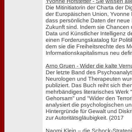
Yvonne Hofstetter - Sie wissen all
Die Mitinitiatorin der Charta der D
der Europäischen Union, Yvonne Ho
dass persönliche Daten der neue 
Zukunft sind. Indem sie Chancen 
Data und Künstlicher Intelligenz def
einen Forderungskatalog für Politi
dem sie die Freiheitsrechte des 
Informationskapitalismus neu defin
Arno Gruen - Wider die kalte Vern
Der letzte Band des Psychoanalyt
Neurologen und Therapeuten wu
publiziert. Das Buch reiht sich the
mehrbändiges literarisches Werk 
Gehorsam" und "Wider den Terror
analysiert die psychologischen un
Hintergründe für Gewalt und Diskr
zur Autoritätsgläubigkeit. (2017
Naomi Klein – die Schock-Strategi