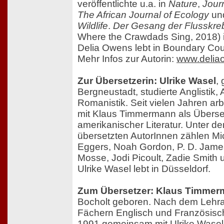
veröffentlichte u.a. in
Nature
,
Jour
The African Journal of Ecology
un
Wildlife
.
Der Gesang der Flusskr
Where the Crawdads Sing, 2018) i
Delia Owens lebt in Boundary Cou
Mehr Infos zur Autorin:
www.delia
Zur Übersetzerin: Ulrike Wasel
,
Bergneustadt, studierte Anglistik,
Romanistik. Seit vielen Jahren ar
mit Klaus Timmermann als Überset
amerikanischer Literatur. Unter d
übersetzten AutorInnen zählen Mi
Eggers, Noah Gordon, P. D. James,
Mosse, Jodi Picoult, Zadie Smith 
Ulrike Wasel lebt in Düsseldorf.
Zum Übersetzer: Klaus Timme
Bocholt geboren. Nach dem Lehra
Fächern Englisch und Französisch,
1991 gemeinsam mit Ulrike Wasel 