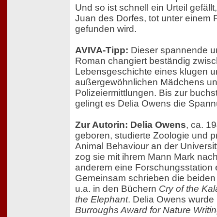
Und so ist schnell ein Urteil gefäl
Juan des Dorfes, tot unter einem
gefunden wird.
AVIVA-Tipp:
Dieser spannende un
Roman changiert beständig zwisc
Lebensgeschichte eines klugen u
außergewöhnlichen Mädchens u
Polizeiermittlungen. Bis zur buchst
gelingt es Delia Owens die Spann
Zur Autorin: Delia Owens
, ca. 1
geboren, studierte Zoologie und 
Animal Behaviour an der University
zog sie mit ihrem Mann Mark nach 
anderem eine Forschungsstation e
Gemeinsam schrieben die beiden 
u.a. in den Büchern
Cry of the Kal
the Elephant
. Delia Owens wurde
Burroughs Award for Nature Writi