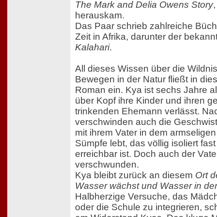
The Mark and Delia Owens Story
herauskam.
Das Paar schrieb zahlreiche Büch
Zeit in Afrika, darunter der bekann
Kalahari
.
All dieses Wissen über die Wildnis
Bewegen in der Natur fließt in die
Roman ein. Kya ist sechs Jahre alt
über Kopf ihre Kinder und ihren ge
trinkenden Ehemann verlässt. Na
verschwinden auch die Geschwiste
mit ihrem Vater in dem armseligen
Sümpfe lebt, das völlig isoliert fa
erreichbar ist. Doch auch der Vate
verschwunden.
Kya bleibt zurück an diesem
Ort d
Wasser wächst und Wasser in den 
Halbherzige Versuche, das Mädch
oder die Schule zu integrieren, sch