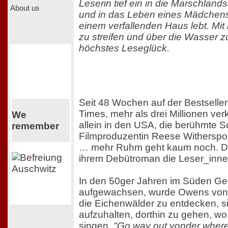
Leserin tief ein in die Marschland
About us
und in das Leben eines Mädchens, 
einem verfallenden Haus lebt. Mit
zu streifen und über die Wasser zu
höchstes Leseglück.
Seit 48 Wochen auf der Bestseller
Times, mehr als drei Millionen ve
We
allein in den USA, die berühmte S
remember
Filmproduzentin Reese Witherspoo
… mehr Ruhm geht kaum noch. De
ihrem Debütroman die Leser_innen
In den 50ger Jahren im Süden Ge
aufgewachsen, wurde Owens von ih
die Eichenwälder zu entdecken, s
aufzuhalten, dorthin zu gehen, wo
singen.
"Go way out yonder where