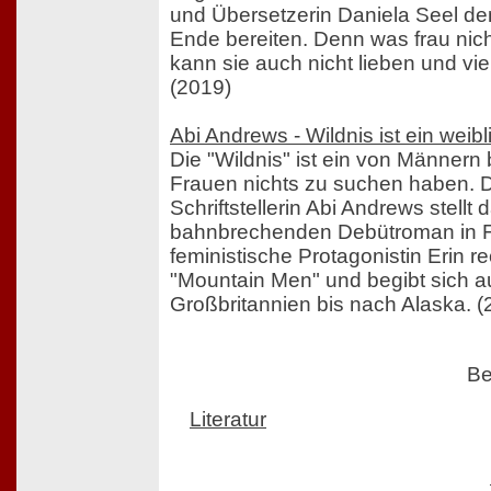
und Übersetzerin Daniela Seel de
Ende bereiten. Denn was frau nic
kann sie auch nicht lieben und vi
(2019)
Abi Andrews - Wildnis ist ein weib
Die "Wildnis" ist ein von Männern
Frauen nichts zu suchen haben. Di
Schriftstellerin Abi Andrews stellt 
bahnbrechenden Debütroman in Fr
feministische Protagonistin Erin r
"Mountain Men" und begibt sich a
Großbritannien bis nach Alaska. (
Be
Literatur