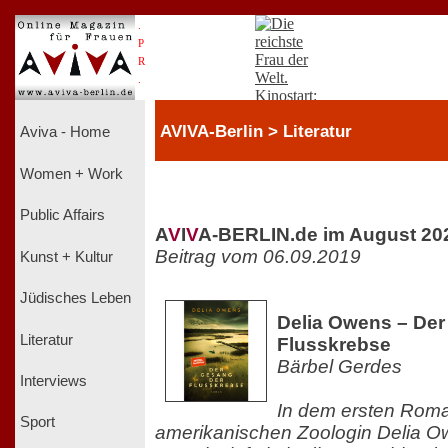
.
P
R
.
AVIVA-Berlin > Literatur
Aviva - Home
Women + Work
Public Affairs
A
V
I
V
A-BERLIN.de im August 20
Beitrag vom 06.09.2019
Kunst + Kultur
Jüdisches Leben
Delia Owens – Der
Literatur
Flusskrebse
Bärbel Gerdes
Interviews
In dem ersten Rom
Sport
amerikanischen Zoologin Delia Ow