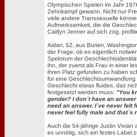
Olympischen Spielen im Jahr 1976
Zehnkampf gewann. Nicht nur Fre
viele andere Transsexuelle können
Aufmerksamkeit, die die Geschl
Caitlyn Jenner auf sich zog, profiti
Aidan, 52, aus Burien, Washington,
der Frage, ob es eigentlich notwen
Spektrum der Geschlechtsidentitä
ihn, der zuerst als Frau in einer
ihren Platz gefunden zu haben sc
für eine Geschlechtsumwandlung e
Geschlecht etwas fluides, das nic
festgesetzt werden muss:
"You k
gender? I don´t have an answer t
need an answer. I´ve never felt fu
never feel fully male and that´s r
Auch die 54-jährige Justin Vivian
es unnötig, sich ein festes Label