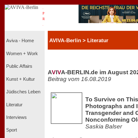
.
P
R
.
AVIVA-Berlin > Literatur
Aviva - Home
Women + Work
Public Affairs
A
V
I
V
A-BERLIN.de im August 20
Beitrag vom 16.08.2019
Kunst + Kultur
Jüdisches Leben
To Survive on This
Literatur
Photographs and I
Transgender and 
Interviews
Nonconforming Ol
Saskia Balser
Sport