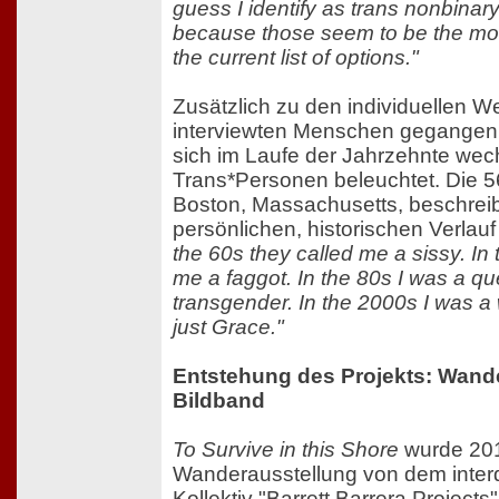
guess I identify as trans nonbinary
because those seem to be the mos
the current list of options."
Zusätzlich zu den individuellen W
interviewten Menschen gegangen 
sich im Laufe der Jahrzehnte wec
Trans*Personen beleuchtet. Die 5
Boston, Massachusetts, beschreib
persönlichen, historischen Verla
the 60s they called me a sissy. In 
me a faggot. In the 80s I was a qu
transgender. In the 2000s I was 
just Grace."
Entstehung des Projekts: Wand
Bildband
To Survive in this Shore
wurde 201
Wanderausstellung von dem interd
Kollektiv
"Barrett Barrera Projects"