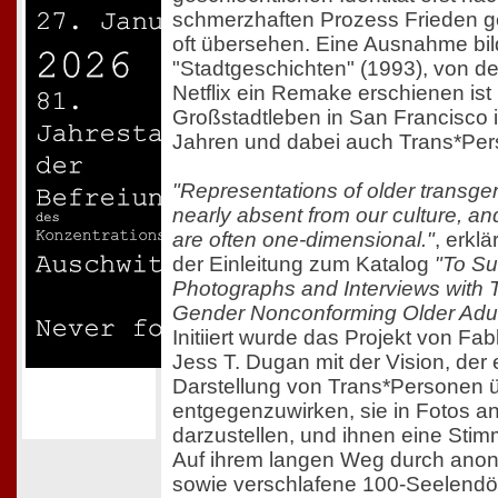
schmerzhaften Prozess Frieden g
oft übersehen. Eine Ausnahme bil
"Stadtgeschichten" (1993), von de
Netflix ein Remake erschienen is
Großstadtleben in San Francisco i
Jahren und dabei auch Trans*Per
"Representations of older transge
nearly absent from our culture, an
are often one-dimensional."
, erkl
der Einleitung zum Katalog
"To Su
Photographs and Interviews with
Gender Nonconforming Older Adul
Initiiert wurde das Projekt von Fa
Jess T. Dugan mit der Vision, der 
Darstellung von Trans*Personen 
entgegenzuwirken, sie in Fotos 
darzustellen, und ihnen eine Sti
Auf ihrem langen Weg durch anon
sowie verschlafene 100-Seelendör