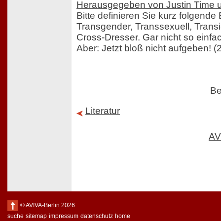
Herausgegeben von Justin Time 
Bitte definieren Sie kurz folgende 
Transgender, Transsexuell, Transi
Cross-Dresser. Gar nicht so einfa
Aber: Jetzt bloß nicht aufgeben! (
Be
Literatur
AV
© AVIVA-Berlin 2026
suche
sitemap
impressum
datenschutz
home