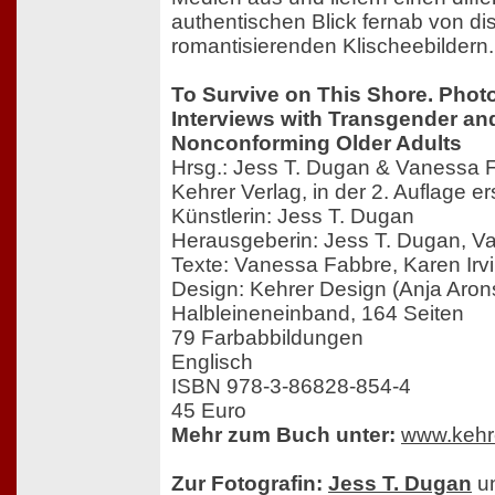
authentischen Blick fernab von di
romantisierenden Klischeebildern.
To Survive on This Shore. Pho
Interviews with Transgender a
Nonconforming Older Adults
Hrsg.: Jess T. Dugan & Vanessa 
Kehrer Verlag, in der 2. Auflage 
Künstlerin: Jess T. Dugan
Herausgeberin: Jess T. Dugan, V
Texte: Vanessa Fabbre, Karen Irv
Design: Kehrer Design (Anja Aron
Halbleineneinband, 164 Seiten
79 Farbabbildungen
Englisch
ISBN 978-3-86828-854-4
45 Euro
Mehr zum Buch unter:
www.kehr
Zur Fotografin:
Jess T. Dugan
un