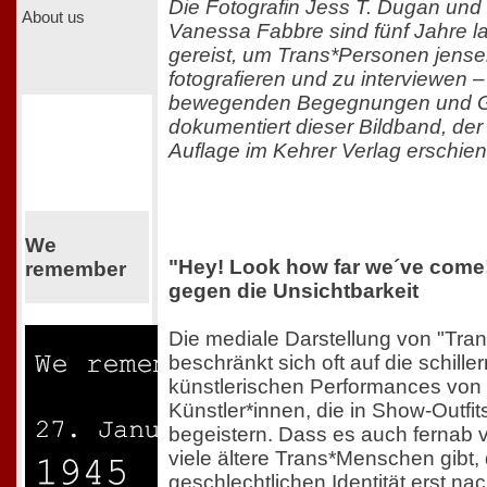
Die Fotografin Jess T. Dugan und 
About us
Vanessa Fabbre sind fünf Jahre l
gereist, um Trans*Personen jensei
fotografieren und zu interviewen 
bewegenden Begegnungen und 
dokumentiert dieser Bildband, der b
Auflage im Kehrer Verlag erschiene
We
"Hey! Look how far we´ve come!
remember
gegen die Unsichtbarkeit
Die mediale Darstellung von "Tra
beschränkt sich oft auf die schill
künstlerischen Performances von 
Künstler*innen, die in Show-Outfit
begeistern. Dass es auch ferna
viele ältere Trans*Menschen gibt, d
geschlechtlichen Identität erst n