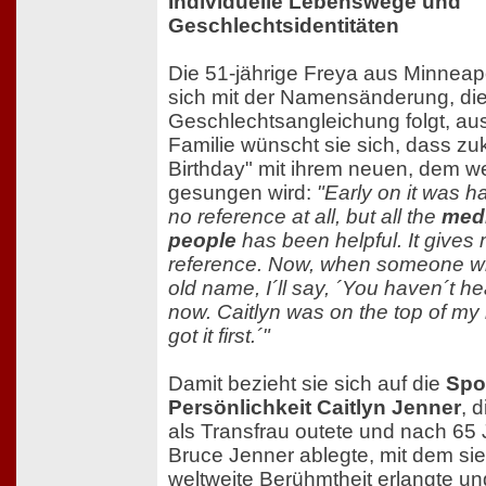
Individuelle Lebenswege und
Geschlechtsidentitäten
Die 51-jährige Freya aus Minneapo
sich mit der Namensänderung, die
Geschlechtsangleichung folgt, aus
Familie wünscht sie sich, dass zu
Birthday" mit ihrem neuen, dem w
gesungen wird:
"Early on it was 
no reference at all, but all the
medi
people
has been helpful. It gives
reference. Now, when someone wi
old name, I´ll say, ´You haven´t h
now. Caitlyn was on the top of my 
got it first.´"
Damit bezieht sie sich auf die
Spo
Persönlichkeit Caitlyn Jenner
, 
als Transfrau outete und nach 6
Bruce Jenner ablegte, mit dem sie
weltweite Berühmtheit erlangte un