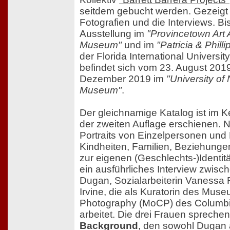
seitdem gebucht werden. Gezeigt
Fotografien und die Interviews. Bi
Ausstellung im
"Provincetown Art 
Museum"
und im
"Patricia & Phill
der Florida International Universi
befindet sich vom 23. August 2019
Dezember 2019 im
"University of
Museum"
.
Der gleichnamige Katalog ist im Ke
der zweiten Auflage erschienen.
Portraits von Einzelpersonen und 
Kindheiten, Familien, Beziehung
zur eigenen (Geschlechts-)Identität
ein ausführliches Interview zwisch
Dugan, Sozialarbeiterin Vanessa
Irvine, die als Kuratorin des Mu
Photography (MoCP) des Columbi
arbeitet. Die drei Frauen spreche
Background
, den sowohl Dugan 