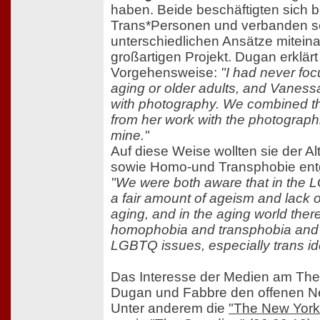
haben. Beide beschäftigten sich be
Trans*Personen und verbanden sch
unterschiedlichen Ansätze mitein
großartigen Projekt. Dugan erklärt
Vorgehensweise:
"I had never foc
aging or older adults, and Vanes
with photography. We combined t
from her work with the photograp
mine."
Auf diese Weise wollten sie der Al
sowie Homo-und Transphobie ent
"We were both aware that in the 
a fair amount of ageism and lack
aging, and in the aging world there
homophobia and transphobia and 
LGBTQ issues, especially trans ide
Das Interesse der Medien am The
Dugan und Fabbre den offenen Ne
Unter anderem die
"The New York