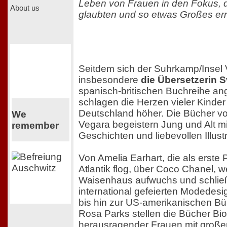
Leben von Frauen in den Fokus, d
About us
glaubten und so etwas Großes err
Seitdem sich der Suhrkamp/Insel 
insbesondere
die Übersetzerin 
spanisch-britischen Buchreihe a
schlagen die Herzen vieler Kinder
Deutschland höher. Die Bücher v
We
Vegara begeistern Jung und Alt mi
remember
Geschichten und liebevollen Illust
Von Amelia Earhart, die als erste P
Atlantik flog, über Coco Chanel, 
Waisenhaus aufwuchs und schließ
international gefeierten Modedes
bis hin zur US-amerikanischen Bür
Rosa Parks stellen die Bücher Bi
herausragender Frauen mit großen