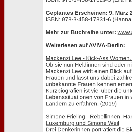
Geplantes Erscheinen: 9. März 
ISBN: 978-3-458-17831-6 (Hanna
Mehr zur Buchreihe unter:
www.
Weiterlesen auf AVIVA-Berlin:
Mackenzi Lee - Kick-Ass Women.
Ob sie nun Heldinnen sind oder nic
Mackenzi Lee wirft einen Blick au
Frauen und lässt uns dabei zahlr
unbekannte Frauen kennenlernen.
Kurzbiografien ist viel über die un
Lebenssituationen von Frauen in
Ländern zu erfahren. (2019)
Simone Frieling - Rebellinnen. H
Luxemburg und Simone Weil
Drei Denkerinnen porträtiert die Bi