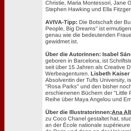
Christie, Maria Montessori, Jane 
Stephen Hawking und Ella Fitzger
AVIVA-Tipp:
Die Botschaft der Buc
People, Big Dreams" ist ermutigend
genau wie die bedeutenden Fraue
gewidmet ist.
Über die Autorinnen: Isabel Sá
geboren in Barcelona, ist Schriftste
seit über 15 Jahren als Creative D
Werbeagenturen.
Lisbeth Kaiser
Absolventin der Tufts University, i
"Rosa Parks" und den bisher noch
erschienenen Büchern der "Little
Reihe über Maya Angelou und Em
Über die Illustratorinnen:
Ana Al
zu Coco Chanel gestaltet hat, studie
an der École nationale supérieure 