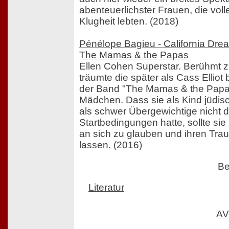
abenteuerlichster Frauen, die vol
Klugheit lebten. (2018)
Pénélope Bagieu - California Drea
The Mamas & the Papas
Ellen Cohen Superstar. Berühmt 
träumte die später als Cass Ellio
der Band "The Mamas & the Papas
Mädchen. Dass sie als Kind jüdis
als schwer Übergewichtige nicht d
Startbedingungen hatte, sollte sie
an sich zu glauben und ihren Tr
lassen. (2016)
Be
Literatur
AV