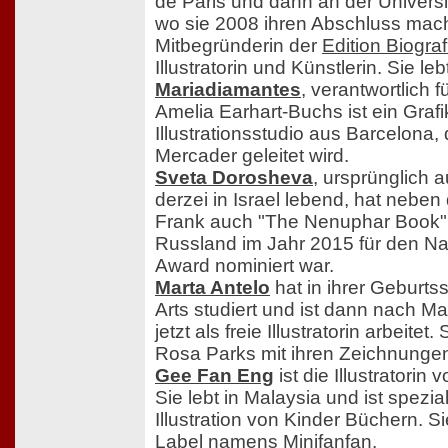
de Paris und dann an der Universit
wo sie 2008 ihren Abschluss macht
Mitbegründerin der
Edition Biogra
Illustratorin und Künstlerin. Sie lebt
Mariadiamantes
, verantwortlich fü
Amelia Earhart-Buchs ist ein Graf
Illustrationsstudio aus Barcelona,
Mercader geleitet wird.
Sveta Dorosheva
, ursprünglich 
derzei in Israel lebend, hat neb
Frank auch "The Nenuphar Book" il
Russland im Jahr 2015 für den Nat
Award nominiert war.
Marta Antelo
hat in ihrer Geburts
Arts studiert und ist dann nach M
jetzt als freie Illustratorin arbeite
Rosa Parks mit ihren Zeichnunge
Gee Fan Eng
ist die Illustratorin
Sie lebt in Malaysia und ist spezial
Illustration von Kinder Büchern. S
Label namens
Minifanfan
.