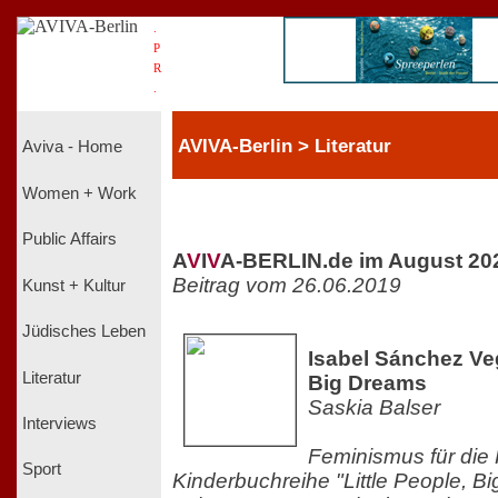
.
P
R
.
AVIVA-Berlin > Literatur
Aviva - Home
Women + Work
Public Affairs
A
V
I
V
A-BERLIN.de im August 20
Beitrag vom 26.06.2019
Kunst + Kultur
Jüdisches Leben
Isabel Sánchez Veg
Literatur
Big Dreams
Saskia Balser
Interviews
Feminismus für die 
Sport
Kinderbuchreihe "Little People, B