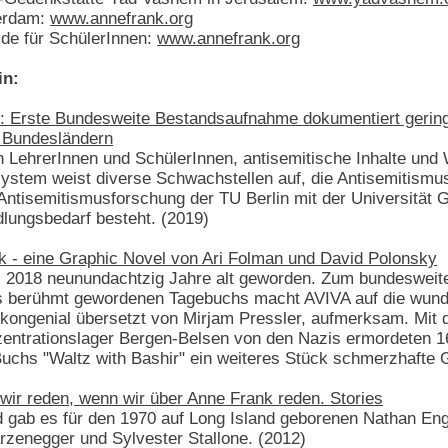
erdam:
www.annefrank.org
e für SchülerInnen:
www.annefrank.org
in:
le: Erste Bundesweite Bestandsaufnahme dokumentiert geri
 Bundesländern
 LehrerInnen und SchülerInnen, antisemitische Inhalte und 
ystem weist diverse Schwachstellen auf, die Antisemitismu
ntisemitismusforschung der TU Berlin mit der Universität G
dlungsbedarf besteht. (2019)
 - eine Graphic Novel von Ari Folman und David Polonsky
 2018 neunundachtzig Jahre alt geworden. Zum bundesweit
res berühmt gewordenen Tagebuchs macht AVIVA auf die wunde
ongenial übersetzt von Mirjam Pressler, aufmerksam. Mit d
entrationslager Bergen-Belsen von den Nazis ermordeten 
uchs "Waltz with Bashir" ein weiteres Stück schmerzhafte 
wir reden, wenn wir über Anne Frank reden. Stories
nd gab es für den 1970 auf Long Island geborenen Nathan En
rzenegger und Sylvester Stallone. (2012)