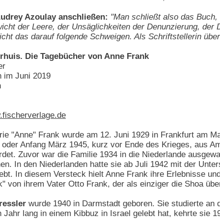
Audrey Azoulay anschließen:
"Man schließt also das Buch,
ht der Leere, der Unsäglichkeiten der Denunzierung, der De
nicht das darauf folgende Schweigen. Als Schriftstellerin übe
erhuis. Die Tagebücher von Anne Frank
er
n im Juni 2019
n
fischerverlage.de
ie "Anne" Frank wurde am 12. Juni 1929 in Frankfurt am M
r oder Anfang März 1945, kurz vor Ende des Krieges, aus Am
rdet. Zuvor war die Familie 1934 in die Niederlande ausgewa
hen. In den Niederlanden hatte sie ab Juli 1942 mit der Unte
ebt. In diesem Versteck hielt Anne Frank ihre Erlebnisse u
 von ihrem Vater Otto Frank, der als einziger die Shoa überl
ressler
wurde 1940 in Darmstadt geboren. Sie studierte an d
Jahr lang in einem Kibbuz in Israel gelebt hat, kehrte sie 