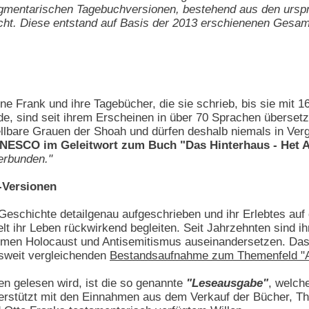
agmentarischen Tagebuchversionen, bestehend aus den urspr
ht. Diese entstand auf Basis der 2013 erschienenen Gesam
e Frank und ihre Tagebücher, die sie schrieb, bis sie mit 
, sind seit ihrem Erscheinen in über 70 Sprachen übersetzt
llbare Grauen der Shoah und dürfen deshalb niemals in Ver
 UNESCO im Geleitwort zum Buch "Das Hinterhaus - Het A
erbunden."
-Versionen
Geschichte detailgenau aufgeschrieben und ihr Erlebtes auf
 ihr Leben rückwirkend begleiten. Seit Jahrzehnten sind ih
emen Holocaust und Antisemitismus auseinandersetzen. Dass
sweit vergleichenden
Bestandsaufnahme zum Themenfeld "An
en gelesen wird, ist die so genannte
"Leseausgabe"
, welc
erstützt mit den Einnahmen aus dem Verkauf der Bücher, The