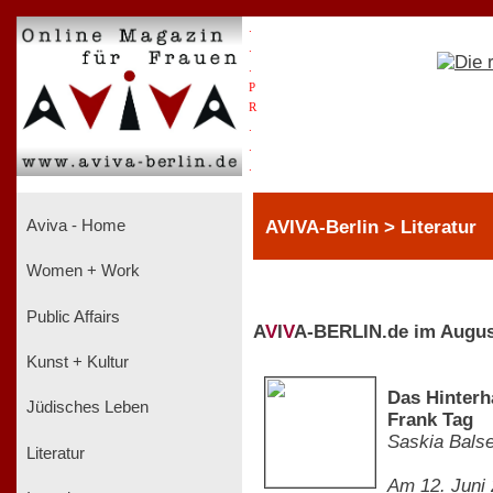
.
.
.
P
R
.
.
.
AVIVA-Berlin > Literatur
Aviva - Home
Women + Work
Public Affairs
A
V
I
V
A-BERLIN.de im Augus
Kunst + Kultur
Das Hinterh
Jüdisches Leben
Frank Tag
Saskia Balse
Literatur
Am 12. Juni 