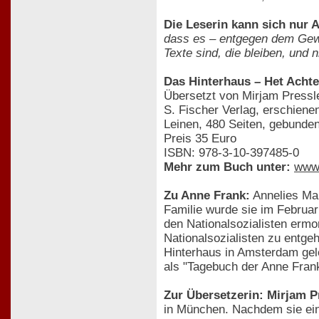
Die Leserin kann sich nur 
dass es – entgegen dem Gewic
Texte sind, die bleiben, und 
Das Hinterhaus – Het Acht
Übersetzt von Mirjam Pressl
S. Fischer Verlag, erschiene
Leinen, 480 Seiten, gebunde
Preis 35 Euro
ISBN: 978-3-10-397485-0
Mehr zum Buch unter:
www.
Zu Anne Frank:
Annelies Mar
Familie wurde sie im Februa
den Nationalsozialisten ermo
Nationalsozialisten zu entge
Hinterhaus in Amsterdam gel
als "Tagebuch der Anne Frank"
Zur Übersetzerin: Mirjam P
in München. Nachdem sie ein 