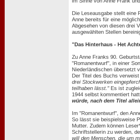
im Sinne von Anne Frank und
Die Leseausgabe stellt eine
Anne bereits für eine möglich
Abgesehen von diesen drei Ve
ausgewählten Stellen bereinig
"Das Hinterhaus - Het Acht
Zu Anne Franks 90. Geburtsta
"Romanentwurf", in einer So
Niederländischen übersetzt v
Der Titel des Buchs verweis
drei Stockwerken eingepferc
teilhaben lässt."
Es ist zuglei
1944 selbst kommentiert hat
würde, nach dem Titel alle
Im "Romanentwurf", den Anne
So lässt sie beispielsweise P
Mutter. Zudem können Leser*i
Schriftstellerin zu werden, d
will den Menschen, die um mi