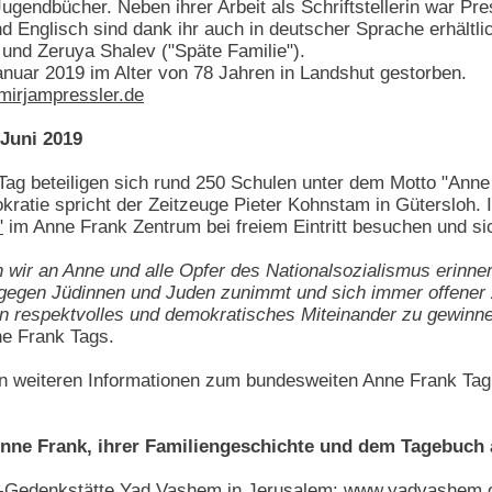
ugendbücher. Neben ihrer Arbeit als Schriftstellerin war Press
 Englisch sind dank ihr auch in deutscher Sprache erhältlic
und Zeruya Shalev ("Späte Familie").
anuar 2019 im Alter von 78 Jahren in Landshut gestorben.
irjampressler.de
Juni 2019
Tag beteiligen sich rund 250 Schulen unter dem Motto "Anne
ratie spricht der Zeitzeuge Pieter Kohnstam in Gütersloh. In
"
im Anne Frank Zentrum bei freiem Eintritt besuchen und si
wir an Anne und alle Opfer des Nationalsozialismus erinne
 gegen Jüdinnen und Juden zunimmt und sich immer offener ze
in respektvolles und demokratisches Miteinander zu gewinn
ne Frank Tags.
 weiteren Informationen zum bundesweiten Anne Frank Tag
Anne Frank, ihrer Familiengeschichte und dem Tagebuch
t-Gedenkstätte Yad Vashem in Jerusalem:
www.yadvashem.