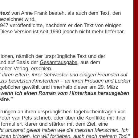
text
von Anne Frank besteht als auch dem Text, den
ezeichnet wird.
947 veröffentlichte, nachdem er den Text von einigen
iese Version ist seit 1990 jedoch nicht mehr lieferbar.
ionen, nämlich der ursprüngliche Text und der
and auf Basis der
Gesamtausgabe
, aus dem
scher Verlag, erschien.
t ihren Eltern, ihrer Schwester und einigen Freunden auf
azis besetzten Amsterdam – an ihren Freuden und Leiden
 Tagebücher gewählt und innerhalb dieser am 29. März
de, wenn ich einen Roman vom Hinterhaus herausgeben
äre."
rungen an ihren ursprünglichen Tagebucheinträgen vor.
eter van Pels schrieb, oder über die Konflikte mit ihrer
ormuliert klarer und stärker mit dem Ziel, eine
nicht umsonst gelebt haben wie die meisten Menschen. Ich
zen bringen. Ich will fortleben, auch nach meinem Tod."