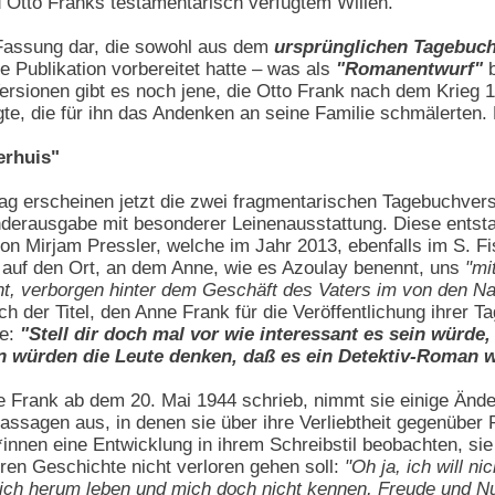
 Otto Franks testamentarisch verfügtem Willen.
 Fassung dar, die sowohl aus dem
ursprünglichen Tagebuch
e Publikation vorbereitet hatte – was als
"Romanentwurf"
b
rsionen gibt es noch jene, die Otto Frank nach dem Krieg 1
te, die für ihn das Andenken an seine Familie schmälerten. D
erhuis"
g erscheinen jetzt die zwei fragmentarischen Tagebuchvers
nderausgabe mit besonderer Leinenausstattung. Diese entst
on Mirjam Pressler, welche im Jahr 2013, ebenfalls im S. Fi
t auf den Ort, an dem Anne, wie es Azoulay benennt, uns
"mi
ht, verborgen hinter dem Geschäft des Vaters im von den N
ch der Titel, den Anne Frank für die Veröffentlichung ihrer
te:
"Stell dir doch mal vor wie interessant es sein wür
in würden die Leute denken, daß es ein Detektiv-Roman w
 Frank ab dem 20. Mai 1944 schrieb, nimmt sie einige Ände
assagen aus, in denen sie über ihre Verliebtheit gegenüber P
nnen eine Entwicklung in ihrem Schreibstil beobachten, sie f
eren Geschichte nicht verloren gehen soll:
"Oh ja, ich will 
ch herum leben und mich doch nicht kennen, Freude und Nut