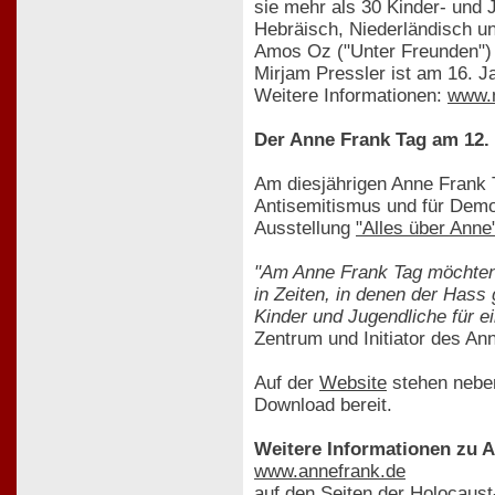
sie mehr als 30 Kinder- und J
Hebräisch, Niederländisch und
Amos Oz ("Unter Freunden") 
Mirjam Pressler ist am 16. J
Weitere Informationen:
www.m
Der Anne Frank Tag am 12. 
Am diesjährigen Anne Frank 
Antisemitismus und für Demok
Ausstellung
"Alles über Anne
"Am Anne Frank Tag möchten 
in Zeiten, in denen der Hass
Kinder und Jugendliche für e
Zentrum und Initiator des An
Auf der
Website
stehen neben
Download bereit.
Weitere Informationen zu 
www.annefrank.de
auf den Seiten der Holocaus