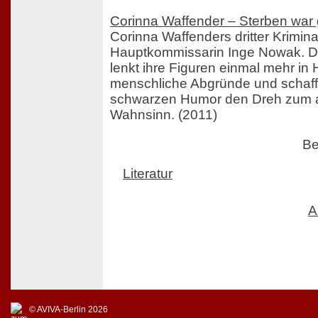
Corinna Waffender – Sterben war 
Corinna Waffenders dritter Krimin
Hauptkommissarin Inge Nowak. Die
lenkt ihre Figuren einmal mehr i
menschliche Abgründe und schaff
schwarzen Humor den Dreh zum al
Wahnsinn. (2011)
Be
Literatur
A
© AVIVA-Berlin 2026