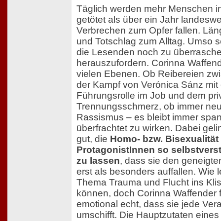
Täglich werden mehr Menschen i
getötet als über ein Jahr landes
Verbrechen zum Opfer fallen. Lä
und Totschlag zum Alltag. Umso sc
die Lesenden noch zu überrasch
herauszufordern. Corinna Waffende
vielen Ebenen. Ob Reibereien zw
der Kampf von Verónica Sánz mit
Führungsrolle im Job und dem pri
Trennungsschmerz, ob immer neu
Rassismus – es bleibt immer spa
überfrachtet zu wirken. Dabei geli
gut, die
Homo- bzw. Bisexualität 
ProtagonistInnen so selbstvers
zu lassen
, dass sie den geneigte
erst als besonders auffallen. Wie l
Thema Trauma und Flucht ins Kli
können, doch Corinna Waffender fü
emotional echt, dass sie jede Ver
umschifft. Die Hauptzutaten eines