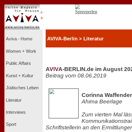
.
P
R
.
AVIVA-Berlin > Literatur
Aviva - Home
Women + Work
Public Affairs
A
V
I
V
A-BERLIN.de im August 20
Beitrag vom 08.06.2019
Kunst + Kultur
Jüdisches Leben
Corinna Waffender
Literatur
Ahima Beerlage
Interviews
Zum vierten Mal läs
Kommunikationstrai
Sport
Schriftstellerin an den Ermittlungen