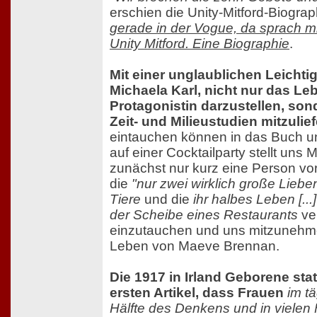
erschien die Unity-Mitford-Biogra
gerade in der Vogue, da sprach m
Unity Mitford. Eine Biographie
.
Mit einer unglaublichen Leichtig
Michaela Karl, nicht nur das Le
Protagonistin darzustellen, sond
Zeit- und Milieustudien mitzulie
eintauchen können in das Buch u
auf einer Cocktailparty stellt uns 
zunächst nur kurz eine Person vor, 
die
"nur zwei wirklich große Liebe
Tiere
und die
ihr halbes Leben [..
der Scheibe eines Restaurants
ve
einzutauchen und uns mitzunehm
Leben von Maeve Brennan.
Die 1917 in Irland Geborene stat
ersten Artikel, dass Frauen
im t
Hälfte des Denkens und in vielen 