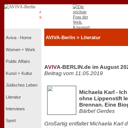
.
P
R
.
AVIVA-Berlin > Literatur
Aviva - Home
Women + Work
Public Affairs
A
V
I
V
A-BERLIN.de im August 20
Beitrag vom 11.05.2019
Kunst + Kultur
Jüdisches Leben
Michaela Karl - Ic
Literatur
ohne Lippenstift l
Brennan. Eine Bio
Interviews
Bärbel Gerdes
Sport
Großartig entfaltet Michaela Karl