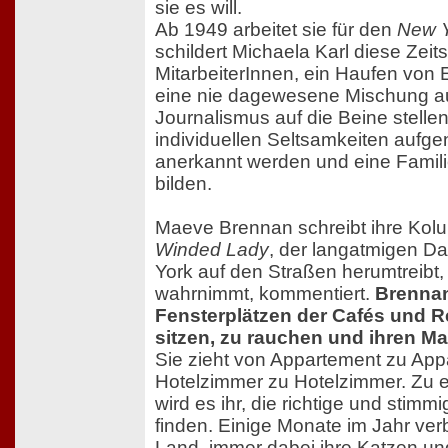
sie es will.
Ab 1949 arbeitet sie für den
New Y
schildert Michaela Karl diese Zeits
MitarbeiterInnen, ein Haufen von 
eine nie dagewesene Mischung au
Journalismus auf die Beine stellen,
individuellen Seltsamkeiten auf
anerkannt werden und eine Famili
bilden.
Maeve Brennan schreibt ihre Ko
Winded Lady
, der langatmigen Da
York auf den Straßen herumtreibt,
wahrnimmt, kommentiert.
Brennan
Fensterplätzen der Cafés und R
sitzen, zu rauchen und ihren Mar
Sie zieht von Appartement zu App
Hotelzimmer zu Hotelzimmer. Zu 
wird es ihr, die richtige und stimm
finden. Einige Monate im Jahr ver
Land, immer dabei ihre Katzen und