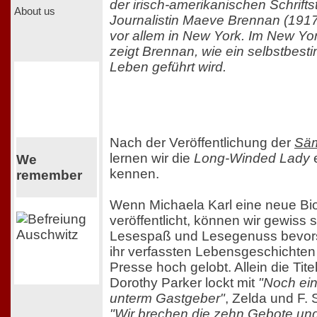
der irisch-amerikanischen Schriftst
About us
Journalistin Maeve Brennan (1917
vor allem in New York. Im New Yo
zeigt Brennan, wie ein selbstbes
Leben geführt wird.
Nach der Veröffentlichung der
Säm
lernen wir die
Long-Winded Lady
e
We
kennen.
remember
Wenn Michaela Karl eine neue Bi
veröffentlicht, können wir gewiss 
Lesespaß und Lesegenuss bevors
ihr verfassten Lebensgeschichten
Presse hoch gelobt. Allein die Tit
Dorothy Parker lockt mit
"Noch ein 
unterm Gastgeber"
, Zelda und F. 
"Wir brechen die zehn Gebote un