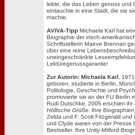
lebte, die das Leben genoss und l
eintauchte in eine Stadt, die sie s
machte.
AVIVA-Tipp
Michaela Karl hat ein
Biographie der irisch-amerikanisc
Schriftstellerin Maeve Brennan ge
über eine reine Lebensbeschreib
uneingeschränkte Leseempfehlun
Lektüregenussgarantie!
Zur Autorin: Michaela Karl
, 1971
geboren, studierte in Berlin, Mü
Politologie, Geschichte und Psyc
promovierte sie an der FU Berlin m
Rudi Dutschke. 2005 erschien ihr
Höllische Grüße
. Ihre Biographie
Zelda und F. Scott Fitzgerald und
und Clyde waren von der Presse 
Bestseller. Ihre Unity-Mitford-Bio