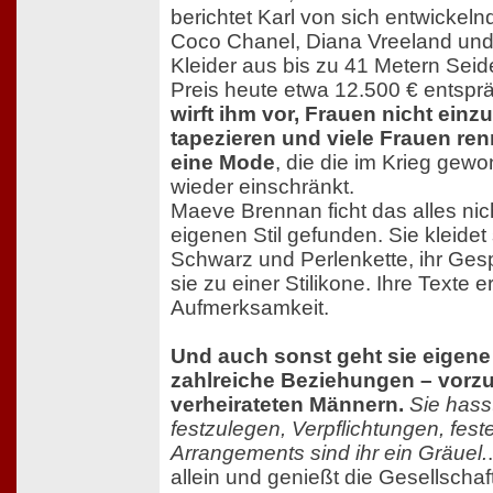
berichtet Karl von sich entwickel
Coco Chanel, Diana Vreeland und C
Kleider aus bis zu 41 Metern Seid
Preis heute etwa 12.500 € entspr
wirft ihm vor, Frauen nicht einz
tapezieren und viele Frauen re
eine Mode
, die die im Krieg gew
wieder einschränkt.
Maeve Brennan ficht das alles nich
eigenen Stil gefunden. Sie kleidet
Schwarz und Perlenkette, ihr Ges
sie zu einer Stilikone. Ihre Texte 
Aufmerksamkeit.
Und auch sonst geht sie eigene
zahlreiche Beziehungen – vorz
verheirateten Männern.
Sie hasst
festzulegen, Verpflichtungen, fes
Arrangements sind ihr ein Gräuel.
allein und genießt die Gesellscha