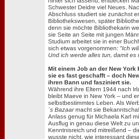
hinter sich lassend, entdecken M
Schwester Deidre viel Neues. Na
Abschluss studiert sie zunächst en
Bibliothekswesen, später Bibliot
denn sie möchte Bibliothekarin we
sie Seite an Seite mit jungen Mä
Studium arbeitet sie in einer Buc
sich etwas vorgenommen:
"Ich wi
Und ich werde alles tun, damit es m
Mit einem Job an der New York P
sie es fast geschafft – doch New
ihren Bann und fasziniert sie.
Während ihre Eltern 1944 nach Ir
bleibt Maeve in New York – und ero
selbstbestimmtes Leben. Als Werb
´s Bazaar
macht sie Bekanntschaft
Anlass genug für Michaela Karl mi
Ausflug in genau diese Welt zu u
Kenntnisreich und mitreißend – d
wusste nicht, wie interessant dies