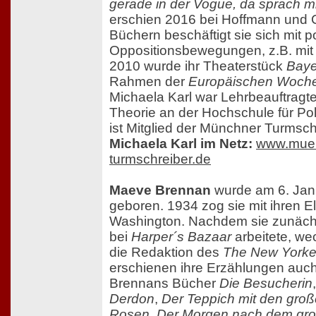
gerade in der Vogue, da sprach m
erschien 2016 bei Hoffmann und 
Büchern beschäftigt sie sich mit p
Oppositionsbewegungen, z.B. mit 
2010 wurde ihr Theaterstück
Baye
Rahmen der
Europäischen Woch
Michaela Karl war Lehrbeauftragte 
Theorie an der Hochschule für Pol
ist Mitglied der Münchner Turmsch
Michaela Karl im Netz:
www.mue
turmschreiber.de
Maeve Brennan
wurde am 6. Janu
geboren. 1934 zog sie mit ihren E
Washington. Nachdem sie zunächs
bei
Harper´s Bazaar
arbeitete, we
die Redaktion des
The New Yorke
erschienen ihre Erzählungen auc
Brennans Bücher
Die Besucherin
Derdon
,
Der Teppich mit den gro
Rosen
,
Der Morgen nach dem gr