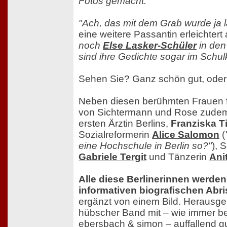
Fotos gemacht."
"Ach, das mit dem Grab wurde ja 
eine weitere Passantin erleichtert 
noch
Else Lasker-Schüler
in den
sind ihre Gedichte sogar im Schul
Sehen Sie? Ganz schön gut, ode
Neben diesen berühmten Frauen f
von Sichtermann und Rose zudem 
ersten Ärztin Berlins,
Franziska T
Sozialreformerin
Alice Salomon
(
eine Hochschule in Berlin so?"
), S
Gabriele Tergit
und Tänzerin
Ani
Alle diese Berlinerinnen werden 
informativen biografischen Abri
ergänzt von einem Bild. Herausg
hübscher Band mit – wie immer b
ebersbach & simon – auffallend gu