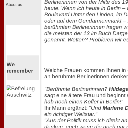
Berlinerinnen von der Mitte des 19
About us
heute. Wenn ich heute in Berlin –
Boulevard Unter den Linden, im 
oder auf dem Gendarmenmarkt –
berühmten Berlinerinnen fragen wü
die meisten der 13 im Buch Darge
genannt. Wetten? Probieren wir e
We
Welche Frauen kommen Ihnen in 
remember
an berühmte Berlinerinnen denke
"Berühmte Berlinerinnen?
Hildeg
sagt eine ältere Frau und beginnt 
hab noch einen Koffer in Berlin!"
Ihr Mann ergänzt:
"Und
Marlene D
ein richtiger Weltstar."
"Aus der Politik muss ich direkt a
denken, auch wenn die noch gar nic