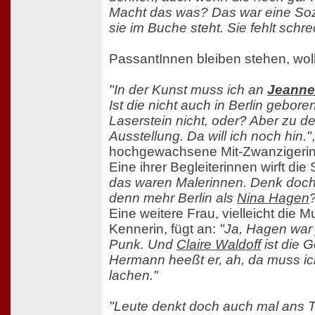
Macht das was? Das war eine Soz
sie im Buche steht. Sie fehlt schre
PassantInnen bleiben stehen, woll
"In der Kunst muss ich an
Jeann
Ist die nicht auch in Berlin gebore
Laserstein nicht, oder? Aber zu de
Ausstellung. Da will ich noch hin."
hochgewachsene Mit-Zwanzigerin
Eine ihrer Begleiterinnen wirft die 
das waren Malerinnen. Denk doch
denn mehr Berlin als
Nina Hagen
Eine weitere Frau, vielleicht die 
Kennerin, fügt an:
"Ja, Hagen war 
Punk. Und
Claire Waldoff
ist die 
Hermann heeßt er, ah, da muss i
lachen."
"Leute denkt doch auch mal ans Th