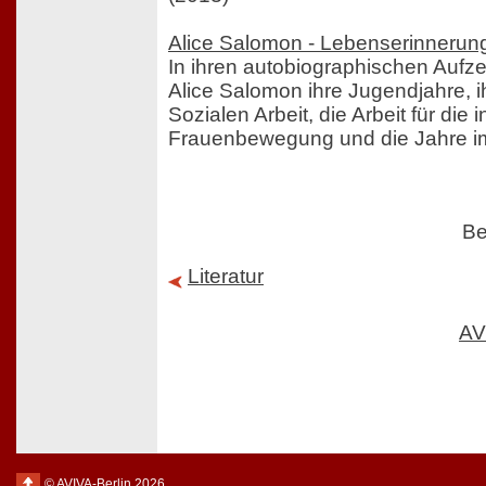
Alice Salomon - Lebenserinnerun
In ihren autobiographischen Aufz
Alice Salomon ihre Jugendjahre, i
Sozialen Arbeit, die Arbeit für die 
Frauenbewegung und die Jahre im
Be
Literatur
AV
© AVIVA-Berlin 2026