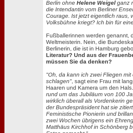
Berlin ohne
Helene Weigel
ganz n
die Intendantin vom Berliner Ens
Courage. Ist jetzt eigentlich raus,
Volksbühne kriegt? Ich bin für eine
Fußballerinnen werden genannt, d
Weltmeisterin. Nein, die Bundeskan
Berlinerin, die ist in Hamburg geb
Literatur? Und aus der Fraue
müssen Sie da denken?
"Oh, da kann ich zwei Fliegen mit
schlagen"
, sagt eine Frau mit la
Haaren und Kamera um den Hals
rund um das Jubiläum von 100 Ja
wirklich überall als Vordenkerin 
der Bundespräsident hat sie zitier
Feministische Pionierin und brillant
zwei Wochen übrigens ein Ehreng
Matthäus Kirchhof in Schönberg 