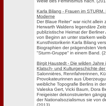
Welle des Feminismus nach. (201
Karla Bilang - Frauen im STURM. 
Moderne
Der Blaue Reiter" war nicht allein
Herwarth Waldens legendäre Zeits
publizistische Heimat der Berliner
von Beginn an unter starkem weibl
Kunsthistorikerin Karla Bilang ve
Biographien der prägendsten Vert
"Sturm-Gruppe" in einem Band. (
Birgit Haustedt - Die wilden Jahre 
Klatsch- und Kulturgeschichte de
Salonnières, Rennfahrerinnen, Kü
Provokateurinnen aus Überzeugun
weibliche Topografie Berlins in d
Valeska Gert, Vicki Baum, Dora 
Freigeister dekonstruierten gängig
der Nationalsozialismus sie von 
(2013)