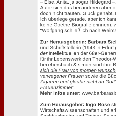
– Else, Anita, ja sogar Hildegard –
Autor sich das bei anderen aber o
doch nicht trauten. Glück gehabt
Ich überlege gerade, aber ich kan
keine Goethe-Biografie erinnern, 
"Wolfgang schließlich nach Weim
Zur Herausgeberin: Barbara Si
und Schriftstellerin (1943 in Erfurt 
der
Intellektuellen der 68er-Genera
für ihr Lebenswerk den Theodor-Wo
bei ebersbach & simon sind ihre
sich die Frau von morgen wünsc
verwegener Frauen
sowie die Bü
Zigarren und glaube nicht an Gott
Frauenzimmer"
.
Mehr Infos unter:
www.barbarasi
Zum Herausgeber: Ingo Rose
st
Wirtschaftswissenschaften und arb
Sachbuchautor und Trainer. Sein