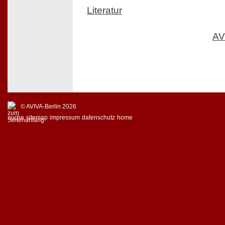
Literatur
AV
© AVIVA-Berlin 2026
suche
sitemap
impressum
datenschutz
home