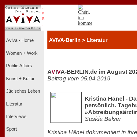
.
P
R
.
AVIVA-Berlin > Literatur
Aviva - Home
Women + Work
Public Affairs
A
V
I
V
A-BERLIN.de im August 20
Beitrag vom 05.04.2019
Kunst + Kultur
Jüdisches Leben
Kristina Hänel - Da
Literatur
persönlich. Tageb
»Abtreibungsärzti
Interviews
Saskia Balser
Sport
Kristina Hänel dokumentiert in ih