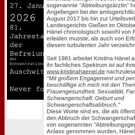
sogenannte "Abtreibungsärztin" h
Angefangen bei der amtsgerichtli
August 2017 bis hin zur Urteilsv
Landesgerichts Gießen im Oktober
Hänel chronologisch sowohl von R
erleiden musste, als auch von Erfo
diesem turbulenten Jahr verzeich
Seit 1981 arbeitet Kristina Hänel a
ihr fachliches Spektrum ist auf i
www.kristinahaenel.de
nachzules
"Mit großem Engagement und per
beschäftige ich mich mit den Th
Frauengesundheit, Sexualität, Fa
Schwangerschaft, Geburt und
Schwangerschaftsabbruch."
Diese Worte sind es, die als öffen
den Abbruch der Schwangerschaf
von sogenannten "Abtreibungsgeg
Anlass genommen wurden, Hänel 