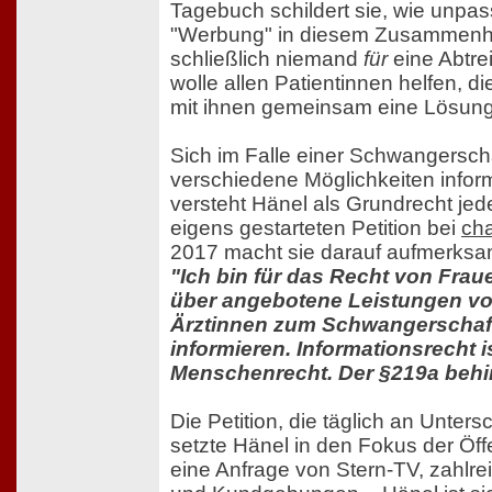
Tagebuch schildert sie, wie unpas
"Werbung" in diesem Zusammenhan
schließlich niemand
für
eine Abtrei
wolle allen Patientinnen helfen, 
mit ihnen gemeinsam eine Lösung
Sich im Falle einer Schwangersch
verschiedene Möglichkeiten infor
versteht Hänel als Grundrecht jede
eigens gestarteten Petition bei
ch
2017 macht sie darauf aufmerksa
"Ich bin für das Recht von Fraue
über angebotene Leistungen vo
Ärztinnen zum Schwangerschaf
informieren. Informationsrecht i
Menschenrecht. Der §219a behin
Die Petition, die täglich an Unters
setzte Hänel in den Fokus der Öffen
eine Anfrage von Stern-TV, zahlre