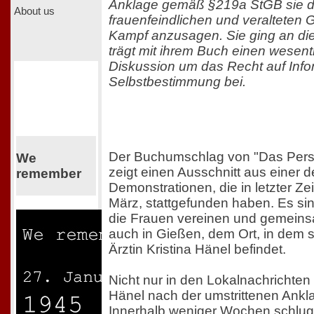
Anklage gemäß §219a StGB sie da
About us
frauenfeindlichen und veralteten
Kampf anzusagen. Sie ging an die 
trägt mit ihrem Buch einen wesentl
Diskussion um das Recht auf Info
Selbstbestimmung bei.
Der Buchumschlag von "Das Persön
We
zeigt einen Ausschnitt aus einer d
remember
Demonstrationen, die in letzter Zei
März, stattgefunden haben. Es si
die Frauen vereinen und gemein
auch in Gießen, dem Ort, in dem s
Ärztin Kristina Hänel befindet.
Nicht nur in den Lokalnachrichte
Hänel nach der umstrittenen Ankl
Innerhalb weniger Wochen schlug