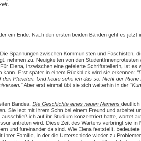
elt.
der ein Ende. Nach den ersten beiden Bänden geht es jetzt
n: Die Spannungen zwischen Kommunisten und Faschisten, d
igt, nehmen zu. Neuigkeiten von den StudentInnenprotesten a
r Elena, inzwischen eine gefeierte Schriftstellerin, ist e
n kann. Erst später in einem Rückblick wird sie erkennen:
"
f den Planeten. Und heute sehe ich das so: Nicht der Rione i
niversen."
Aber erst einmal übt sie sich weiterhin in der
"Kun
eiten Bandes,
Die Geschichte eines neuen Namens
deutlich
en. Sie lebt mit ihrem Sohn bei einem Freund und arbeitet u
en ausschließlich auf ihr Studium konzentriert hatte, warte
ssur antreten wird. Diese Zeit des Wartens verbringt sie in 
hern und füreinander da sind. Wie Elena feststellt, bedeutet
mit ihrer Familie, in der die Unterschiede wieder zu Problemen