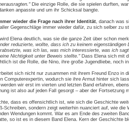
herausragten."
Die einzige Rolle, die sie spielen durften, wa
danken anpasste und um ihr Schicksal bangte.
mmer wieder die Frage nach ihrer Identität
, danach was si
 aller Gegenschläge immer wieder dafür, zu sich selber zu s
 wird Elena deutlich, was sie die ganze Zeit über schon mer
inder reduzierte, wollte, dass ich zu keinem eigenständigen 
rabsetzte, was ich las, was mich interessierte, was ich sagt
eine Nichtigkeit unter Beweis stellte."
Dass Elena sich mit di
lich ist die Rolle, die Nino, ihre große Jugendliebe, noch i
arbeitet sich nicht nur zusammen mit ihrem Freund Enzo in 
en Computerexpertin, wodurch sie ihre Armut hinter sich las
 werden wir erst im vierten und letzten Band erfahren, ebens
nung ist also auf jeden Fall gesorgt – aber der Fortsetzung 
te, dass es offensichtlich ist, wie sich die Geschichte weit
Schreiben, sondern zeigt weiterhin nuanciert auf, wie die 
den Wendungen kommt. War es am Ende des zweiten Bandes L
atte, so ist es in diesem Band Elena. Kern der Geschichte b