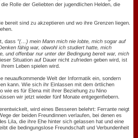
r die Rolle der Geliebten der jugendlichen Helden, die
e bereit sind zu akzeptieren und wo ihre Grenzen liegen.
tehen.
kt, dass
"(…) mein Mann mich nie lobte, mich sogar auf
Denken fähig war, obwohl ich studiert hatte, mich
e, und offenbar nur unter der Bedingung bereit war, mich
eser Situation auf Dauer nicht zufrieden geben wird, ist
n ihrem Leben spielen wird.
die neuaufkommende Welt der Informatik ein, sondern
sen kann. Wie sich ihr Einlassen mit dem örtlichen
o wie es für Elena mit ihrer Beziehung zu Nino
müssen wir jetzt wieder fünf Monate entgegenfiebern.
erentwickelt, wird eines Besseren belehrt: Ferrante neigt
Wege der beiden Freundinnen verlaufen, bei denen es
ila, die ihre Ehe hinter sich gelassen hat und eine
leibt die bedingungslose Freundschaft und Verbundenheit