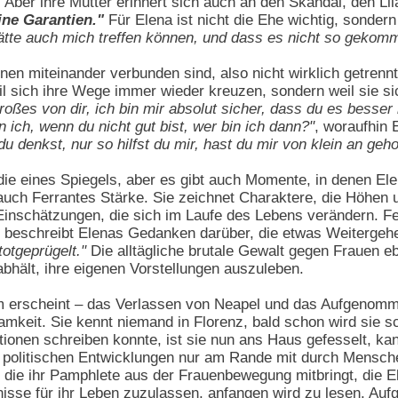
. Aber ihre Mutter erinnert sich auch an den Skandal, den Li
eine Garantien."
Für Elena ist nicht die Ehe wichtig, sond
tte auch mich treffen können, und dass es nicht so gekomme
nen miteinander verbunden sind, also nicht wirklich getrenn
weil sich ihre Wege immer wieder kreuzen, sondern weil sie s
roßes von dir, ich bin mir absolut sicher, dass du es besser
 ich, wenn du nicht gut bist, wer bin ich dann?"
, woraufhin 
 denkst, nur so hilfst du mir, hast du mir von klein an geho
 die eines Spiegels, aber es gibt auch Momente, in denen Elen
 auch Ferrantes Stärke. Sie zeichnet Charaktere, die Höhen 
inschätzungen, die sich im Laufe des Lebens verändern. Fe
 beschreibt Elenas Gedanken darüber, die etwas Weitergehe
otgeprügelt."
Die alltägliche brutale Gewalt gegen Frauen eb
hält, ihre eigenen Vorstellungen auszuleben.
 erscheint – das Verlassen von Neapel und das Aufgenommenw
samkeit. Sie kennt niemand in Florenz, bald schon wird sie s
Aktionen schreiben konnte, ist sie nun ans Haus gefesselt, 
 politischen Entwicklungen nur am Rande mit durch Mensch
die ihr Pamphlete aus der Frauenbewegung mitbringt, die Ele
nisse für ihr Leben zuzulassen, anfangen wird zu lesen. Aufg