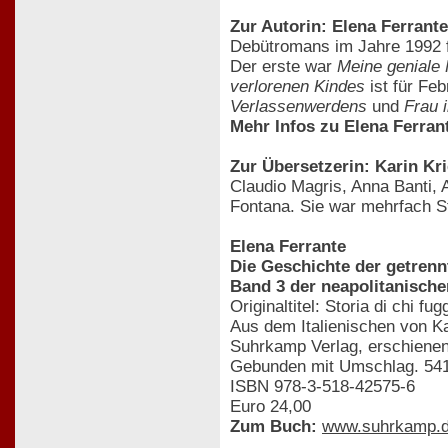
Zur Autorin: Elena Ferrante
Debütromans im Jahre 1992 f
Der erste war
Meine geniale 
verlorenen Kindes
ist für Fe
Verlassenwerdens
und
Frau 
Mehr Infos zu Elena Ferran
Zur Übersetzerin: Karin Kr
Claudio Magris, Anna Banti, 
Fontana. Sie war mehrfach S
Elena Ferrante
Die Geschichte der getren
Band 3 der neapolitanisch
Originaltitel: Storia di chi fug
Aus dem Italienischen von Ka
Suhrkamp Verlag, erschiene
Gebunden mit Umschlag. 541
ISBN 978-3-518-42575-6
Euro 24,00
Zum Buch:
www.suhrkamp.