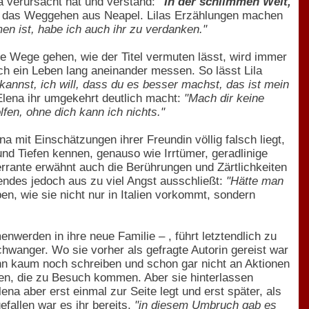
la verursacht hat und verstand:
"In der schlimmen Welt,
ern das Weggehen aus Neapel. Lilas Erzählungen machen
n ist, habe ich auch ihr zu verdanken."
te Wege gehen, wie der Titel vermuten lässt, wird immer
ich ein Leben lang aneinander messen. So lässt Lila
 kannst, ich will, dass du es besser machst, das ist mein
Elena ihr umgekehrt deutlich macht:
"Mach dir keine
lfen, ohne dich kann ich nichts."
a mit Einschätzungen ihrer Freundin völlig falsch liegt,
und Tiefen kennen, genauso wie Irrtümer, geradlinige
rrante erwähnt auch die Berührungen und Zärtlichkeiten
ndes jedoch aus zu viel Angst ausschließt:
"Hätte man
en, wie sie nicht nur in Italien vorkommt, sondern
erden in ihre neue Familie – , führt letztendlich zu
chwanger. Wo sie vorher als gefragte Autorin gereist war
kann kaum noch schreiben und schon gar nicht an Aktionen
en, die zu Besuch kommen. Aber sie hinterlassen
na aber erst einmal zur Seite legt und erst später, als
efallen war es ihr bereits,
"in diesem Umbruch gab es