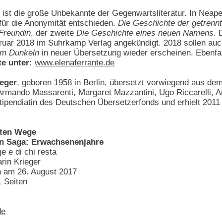
ist die große Unbekannte der Gegenwartsliteratur. In Neape
ür die Anonymität entschieden.
Die Geschichte der getren
Freundin
, der zweite
Die Geschichte eines neuen Namens
. 
bruar 2018 im Suhrkamp Verlag angekündigt. 2018 sollen au
im Dunkeln
in neuer Übersetzung wieder erscheinen. Ebenfal
te unter:
www.elenaferrante.de
ieger
, geboren 1958 in Berlin, übersetzt vorwiegend aus de
Armando Massarenti, Margaret Mazzantini, Ugo Riccarelli, A
tipendiatin des Deutschen Übersetzerfonds und erhielt 2011
nten Wege
en Saga: Erwachsenenjahre
ge e di chi resta
rin Krieger
n am 26. August 2017
 Seiten
de