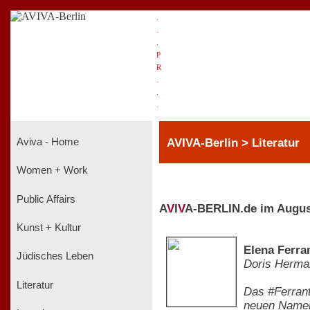
.
.
.
P
R
.
.
.
AVIVA-Berlin > Literatur
Aviva - Home
Women + Work
Public Affairs
A
V
I
V
A-BERLIN.de im Augus
Kunst + Kultur
Elena Ferra
Jüdisches Leben
Doris Herma
Literatur
Das #Ferrant
neuen Namens