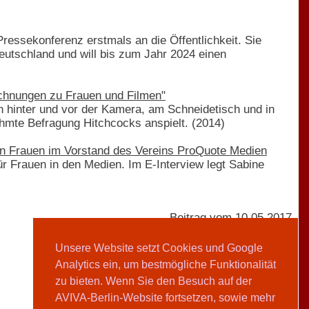
Pressekonferenz erstmals an die Öffentlichkeit. Sie
Deutschland und will bis zum Jahr 2024 einen
ichnungen zu Frauen und Filmen"
 hinter und vor der Kamera, am Schneidetisch und in
rühmte Befragung Hitchcocks anspielt. (2014)
eun Frauen im Vorstand des Vereins ProQuote Medien
für Frauen in den Medien. Im E-Interview legt Sabine
Beitrag vom 10.05.2017
Unsere Website setzt Cookies und Google
Analytics ein, um bestmögliche Funktionalität
AVIVA-Redaktion
zu bieten. Wenn Sie den Besuch auf der
AVIVA-Berlin-Website fortsetzen, sowie mehr
Teilen