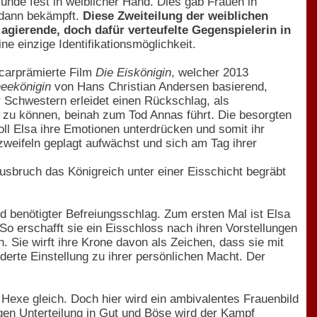
unde fest in weiblicher Hand. Dies gab Frauen in
 dann bekämpft.
Diese Zweiteilung der weiblichen
gierende, doch dafür verteufelte Gegenspielerin in
e einzige Identifikationsmöglichkeit.
scarprämierte Film
Die Eiskönigin
, welcher 2013
eekönigin
von Hans Christian Andersen basierend,
 Schwestern erleidet einen Rückschlag, als
n zu können, beinah zum Tod Annas führt. Die besorgten
oll Elsa ihre Emotionen unterdrücken und somit ihr
weifeln geplagt aufwächst und sich am Tag ihrer
usbruch das Königreich unter einer Eisschicht begräbt
d benötigter Befreiungsschlag. Zum ersten Mal ist Elsa
 So erschafft sie ein Eisschloss nach ihren Vorstellungen
n. Sie wirft ihre Krone davon als Zeichen, dass sie mit
derte Einstellung zu ihrer persönlichen Macht. Der
Hexe gleich. Doch hier wird ein ambivalentes Frauenbild
engen Unterteilung in Gut und Böse wird der Kampf