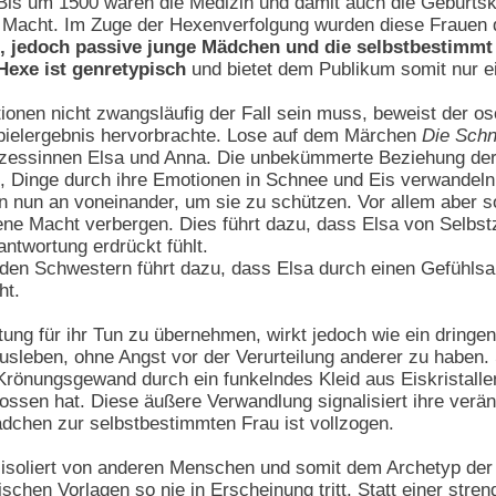
 Bis um 1500 waren die Medizin und damit auch die Geburtsk
he Macht. Im Zuge der Hexenverfolgung wurden diese Frauen
, jedoch passive junge Mädchen und die selbstbestimmt a
Hexe ist genretypisch
und bietet dem Publikum somit nur ein
onen nicht zwangsläufig der Fall sein muss, beweist der o
spielergebnis hervorbrachte. Lose auf dem Märchen
Die Schn
inzessinnen Elsa und Anna. Die unbekümmerte Beziehung der
t, Dinge durch ihre Emotionen in Schnee und Eis verwandel
von nun an voneinander, um sie zu schützen. Vor allem aber s
ne Macht verbergen. Dies führt dazu, dass Elsa von Selbstz
ntwortung erdrückt fühlt.
den Schwestern führt dazu, dass Elsa durch einen Gefühlsa
ht.
ung für ihr Tun zu übernehmen, wirkt jedoch wie ein dringen
ausleben, ohne Angst vor der Verurteilung anderer zu haben.
s Krönungsgewand durch ein funkelndes Kleid aus Eiskristalle
ossen hat. Diese äußere Verwandlung signalisiert ihre verän
chen zur selbstbestimmten Frau ist vollzogen.
isoliert von anderen Menschen und somit dem Archetyp der 
rischen Vorlagen so nie in Erscheinung tritt. Statt einer str