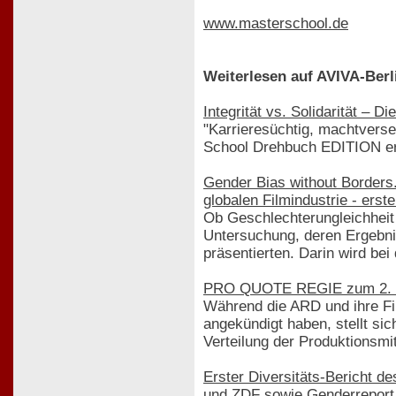
www.masterschool.de
Weiterlesen auf AVIVA-Berl
Integrität vs. Solidarität – 
"Karrieresüchtig, machtverse
School Drehbuch EDITION er
Gender Bias without Borders.
globalen Filmindustrie - erst
Ob Geschlechterungleichheit
Untersuchung, deren Ergebni
präsentierten. Darin wird be
PRO QUOTE REGIE zum 2. Div
Während die ARD und ihre Fi
angekündigt haben, stellt si
Verteilung der Produktionsmit
Erster Diversitäts-Bericht 
und ZDF sowie Genderreport 