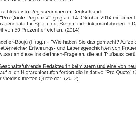
schluss von Regisseurinnen in Deutschland
e "Pro Quote Regie e.V." ging am 14. Oktober 2014 mit einer 
 Frauenquote für Spielfilme, Serien und Dokumentationen in 
it von 50 Prozent erreichen. (2014)
hoeller-Bouju (Hrsg.) – "Wie haben Sie das gemacht? Aufze
ttenreicher Erfahrungs- und Lebensgeschichten von Frauen
ewusst an diese InsiderInnen-Frage an, die auf Truffauts be
, Geschäftsführende Redakteurin beim stern und eine von n
f allen Hierarchiestufen fordert die Initiative "Pro Quote" 
 vieldiskutierten Quote dar. (2012)