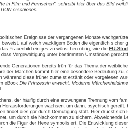
te in Film und Fernsehen", schreibt hier über das Bild weibl
TION erschienen.
 politischen Ereignisse der vergangenen Monate wachgerütte
eweist, auf welch wackligem Boden die eigentlich sicher g
 das Frauenbild einiges zu wünschen übrig, wie die
EU-Stud
b, dass Vergewaltigung unter bestimmten Umständen gerechtfe
nde Generationen bereits früh für das Thema der weiblichen
nre der Märchen kommt hier eine besondere Bedeutung zu, de
h während diese früher zumeist erzählt oder vorgelesen wur
nem eBook
Die Prinzessin erwacht. Moderne Märchenheldinne
t.
ens, der häufig durch eine erzwungene Trennung vom familiär
Herausforderungen wachsen, um dann, psychisch gereift, ber
en findet dies gar durch Demütigung statt. Hier drückt sich 
ignet, um durch sie Nachkommen zu sichern. Abweichende L
rch die Figur der Hexe symbolisiert. Die Entwicklung dieser