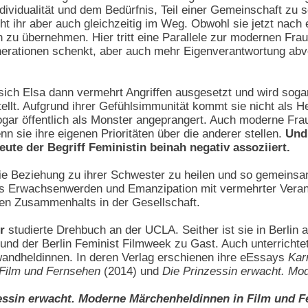
idualität und dem Bedürfnis, Teil einer Gemeinschaft zu sei
ht ihr aber auch gleichzeitig im Weg. Obwohl sie jetzt nach 
n zu übernehmen. Hier tritt eine Parallele zur modernen Frau
erationen schenkt, aber auch mehr Eigenverantwortung abver
sich Elsa dann vermehrt Angriffen ausgesetzt und wird sogar
llt. Aufgrund ihrer Gefühlsimmunität kommt sie nicht als He
ogar öffentlich als Monster angeprangert. Auch moderne Fra
n sie ihre eigenen Prioritäten über die anderer stellen.
Und 
ute der Begriff Feministin beinah negativ assoziiert.
 die Beziehung zu ihrer Schwester zu heilen und so gemeinsa
 das Erwachsenwerden und Emanzipation mit vermehrter Veran
hen Zusammenhalts in der Gesellschaft.
r
studierte Drehbuch an der UCLA. Seither ist sie in Berlin al
und der Berlin Feminist Filmweek zu Gast. Auch unterricht
andheldinnen. In deren Verlag erschienen ihre eEssays
Kar
 Film und Fernsehen
(2014) und
Die Prinzessin erwacht. Mo
essin erwacht. Moderne Märchenheldinnen in Film und 