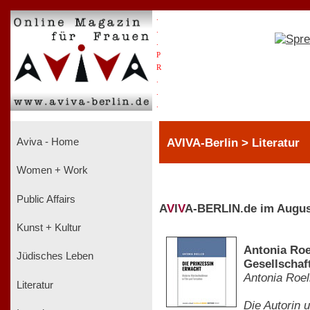
.
.
.
P
R
.
.
.
AVIVA-Berlin > Literatur
Aviva - Home
Women + Work
Public Affairs
A
V
I
V
A-BERLIN.de im Augus
Kunst + Kultur
Antonia Roe
Jüdisches Leben
Gesellschaf
Antonia Roel
Literatur
Die Autorin 