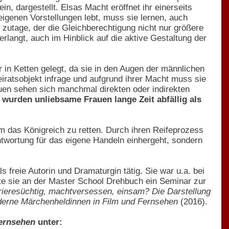
n, dargestellt. Elsas Macht eröffnet ihr einerseits
eigenen Vorstellungen lebt, muss sie lernen, auch
 zutage, der die Gleichberechtigung nicht nur größere
langt, auch im Hinblick auf die aktive Gestaltung der
 in Ketten gelegt, da sie in den Augen der männlichen
iratsobjekt infrage und aufgrund ihrer Macht muss sie
uen sehen sich manchmal direkten oder indirekten
wurden unliebsame Frauen lange Zeit abfällig als
m das Königreich zu retten. Durch ihren Reifeprozess
twortung für das eigene Handeln einhergeht, sondern
s freie Autorin und Dramaturgin tätig. Sie war u.a. bei
ete sie an der Master School Drehbuch ein Seminar zur
rieresüchtig, machtversessen, einsam? Die Darstellung
derne Märchenheldinnen in Film und Fernsehen
(2016).
Fernsehen
unter: