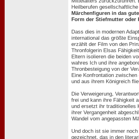
Mittelalters zurückzuführen.
Heilberufen gesellschaftlic
Märchenfiguren in das gute
Form der Stiefmutter oder 
Dass dies in modernen Adapti
international das größte Ein
erzählt der Film von den Pr
Thronfolgerin Elsas Fähigkei
Eltern isolieren die beiden 
wahres Ich und ihre angebore
Thronbesteigung von der Vera
Eine Konfrontation zwischen 
und aus ihrem Königreich flie
Die Verweigerung, Verantwort
frei und kann ihre Fähigkeit 
und ersetzt ihr traditionelle
ihrer Vergangenheit abgeschl
Wandel vom angepassten Mäd
Und doch ist sie immer noch 
gezeichnet, das in den litera