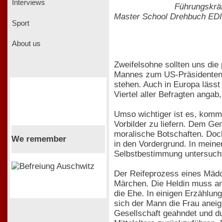
Interviews
Führungskräf
Master School Drehbuch EDI
Sport
About us
Zweifelsohne sollten uns die
Mannes zum US-Präsidenten b
stehen. Auch in Europa lässt
Viertel aller Befragten anga
Umso wichtiger ist es, komme
Vorbilder zu liefern. Dem Ge
moralische Botschaften. Doc
We remember
in den Vordergrund. In mei
Selbstbestimmung untersuch
Der Reifeprozess eines Mädch
Märchen. Die Heldin muss an 
die Ehe. In einigen Erzählung
sich der Mann die Frau ane
Gesellschaft geahndet und du