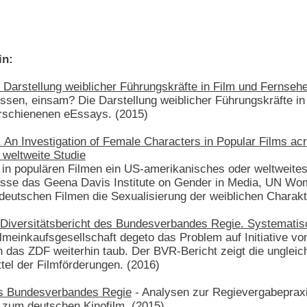
in:
Die Darstellung weiblicher Führungskräfte in Film und Fernseh
ssen, einsam? Die Darstellung weiblicher Führungskräfte in 
schienenen eEssays. (2015)
 An Investigation of Female Characters in Popular Films ac
e weltweite Studie
 in populären Filmen ein US-amerikanisches oder weltweites
sse das Geena Davis Institute on Gender in Media, UN Wom
i deutschen Filmen die Sexualisierung der weiblichen Charakt
ersitätsbericht des Bundesverbandes Regie. Systematisc
lmeinkaufsgesellschaft degeto das Problem auf Initiativ
ch das ZDF weiterhin taub. Der BVR-Bericht zeigt die unglei
tel der Filmförderungen. (2016)
des Bundesverbandes Regie
- Analysen zur Regievergabeprax
zum deutschen Kinofilm. (2015)