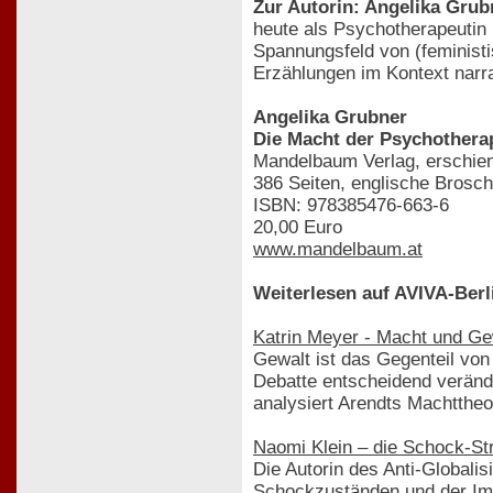
Zur Autorin: Angelika Grub
heute als Psychotherapeutin 
Spannungsfeld von (feministi
Erzählungen im Kontext narra
Angelika Grubner
Die Macht der Psychotherap
Mandelbaum Verlag, erschie
386 Seiten, englische Brosch
ISBN: 978385476-663-6
20,00 Euro
www.mandelbaum.at
Weiterlesen auf AVIVA-Berl
Katrin Meyer - Macht und Ge
Gewalt ist das Gegenteil von
Debatte entscheidend verände
analysiert Arendts Machttheo
Naomi Klein – die Schock-Str
Die Autorin des Anti-Globalis
Schockzuständen und der Imp