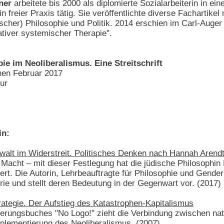
ner
arbeitete bis 2000 als diplomierte Sozialarbeiterin in ei
in freier Praxis tätig. Sie veröffentlichte diverse Facharti
scher) Philosophie und Politik. 2014 erschien im Carl-Auger
tiver systemischer Therapie".
ie im Neoliberalismus. Eine Streitschrift
nen Februar 2017
ur
in:
walt im Widerstreit. Politisches Denken nach Hannah Arend
 Macht – mit dieser Festlegung hat die jüdische Philosophin
rt. Die Autorin, Lehrbeauftragte für Philosophie und Gende
rie und stellt deren Bedeutung in der Gegenwart vor. (2017)
ategie. Der Aufstieg des Katastrophen-Kapitalismus
ierungsbuches "No Logo!" zieht die Verbindung zwischen natü
lementierung des Neoliberalismus. (2007)