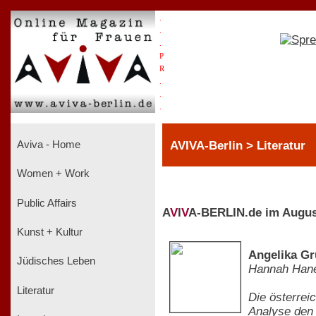
.
.
.
P
R
.
.
.
AVIVA-Berlin > Literatur
Aviva - Home
Women + Work
Public Affairs
A
V
I
V
A-BERLIN.de im Augus
Kunst + Kultur
Angelika Gr
Jüdisches Leben
Hannah Han
Literatur
Die österrei
Analyse den 