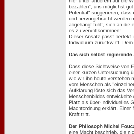
hier unter anderem auf die W
bezahlen", uns möglichst gut
Potential" suggerieren, dass
und hervorgebracht werden m
abgehängt fühlt, sich an di
es zu vervollkommnen!
Dieser Ansatz passt perfekt 
Individuum zurückwirft. Dem 
Das sich selbst regierende 
Dass diese Sichtweise von E
einer kurzen Untersuchung üb
wie wir ihn heute verstehen 
vom Menschen als "einzelnem
Aufklärung löste sich das Ve
Menschenbildes entwickelte 
Platz als über-individuelles
Machtordnung erklärt. Einer M
Kraft tritt.
Der Philosoph Michel Fouca
eine Macht beschrieb, die ni