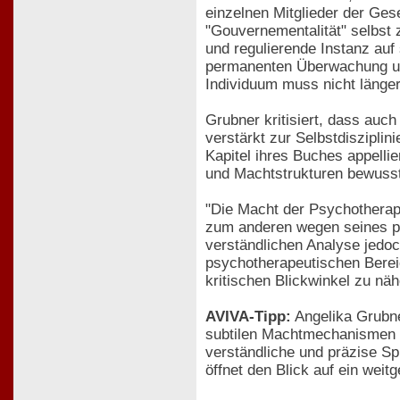
einzelnen Mitglieder der Ges
"Gouvernementalität" selbst 
und regulierende Instanz au
permanenten Überwachung und
Individuum muss nicht länger
Grubner kritisiert, dass auc
verstärkt zur Selbstdisziplin
Kapitel ihres Buches appellie
und Machtstrukturen bewuss
"Die Macht der Psychotherapi
zum anderen wegen seines pes
verständlichen Analyse jedoc
psychotherapeutischen Berei
kritischen Blickwinkel zu näh
AVIVA-Tipp:
Angelika Grubne
subtilen Machtmechanismen d
verständliche und präzise S
öffnet den Blick auf ein we