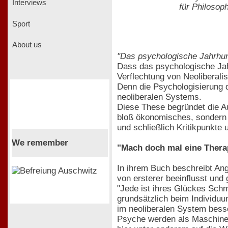
Interviews
für Philosop
Sport
About us
"Das psychologische Jahrhund
Dass das psychologische Jahr
Verflechtung von Neoliberalism
Denn die Psychologisierung d
neoliberalen Systems.
Diese These begründet die Aut
bloß ökonomisches, sondern i
und schließlich Kritikpunkte
We remember
"Mach doch mal eine Thera
In ihrem Buch beschreibt Ang
von ersterer beeinflusst und
"Jede ist ihres Glückes Schm
grundsätzlich beim Individuum
im neoliberalen System besse
Psyche werden als Maschine b