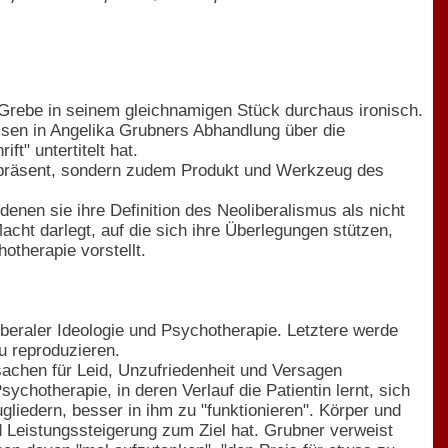
 Grebe in seinem gleichnamigen Stück durchaus ironisch.
issen in Angelika Grubners Abhandlung über die
ft" untertitelt hat.
ts präsent, sondern zudem Produkt und Werkzeug des
denen sie ihre Definition des Neoliberalismus als nicht
cht darlegt, auf die sich ihre Überlegungen stützen,
therapie vorstellt.
beraler Ideologie und Psychotherapie. Letztere werde
u reproduzieren.
rsachen für Leid, Unzufriedenheit und Versagen
chotherapie, in deren Verlauf die Patientin lernt, sich
liedern, besser in ihm zu "funktionieren". Körper und
d Leistungssteigerung zum Ziel hat. Grubner verweist