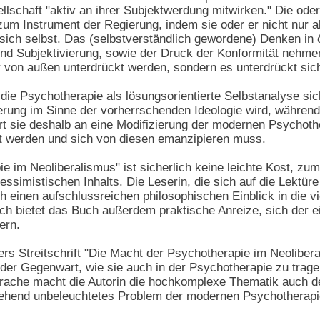
ellschaft "aktiv an ihrer Subjektwerdung mitwirken." Die ode
zum Instrument der Regierung, indem sie oder er nicht nur al
f sich selbst. Das (selbstverständlich gewordene) Denken i
 Subjektivierung, sowie der Druck der Konformität nehmen
 von außen unterdrückt werden, sondern es unterdrückt sich
h die Psychotherapie als lösungsorientierte Selbstanalyse 
ierung im Sinne der vorherrschenden Ideologie wird, während
rt sie deshalb an eine Modifizierung der modernen Psychother
t werden und sich von diesen emanzipieren muss.
e im Neoliberalismus" ist sicherlich keine leichte Kost, zum
simistischen Inhalts. Die Leserin, die sich auf die Lektüre
h einen aufschlussreichen philosophischen Einblick in die vi
ch bietet das Buch außerdem praktische Anreize, sich der 
ern.
rs Streitschrift "Die Macht der Psychotherapie im Neoliber
er Gegenwart, wie sie auch in der Psychotherapie zu trage
prache macht die Autorin die hochkomplexe Thematik auch d
itgehend unbeleuchtetes Problem der modernen Psychotherapi