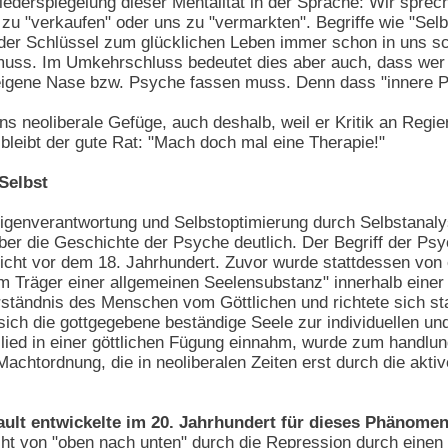
iederspiegelung dieser Mentalität in der Sprache: Wir sprec
 zu "verkaufen" oder uns zu "vermarkten". Begriffe wie "Selb
 der Schlüssel zum glücklichen Leben immer schon in uns sc
uss. Im Umkehrschluss bedeutet dies aber auch, dass wer i
e eigene Nase bzw. Psyche fassen muss. Denn dass "innere P
ins neoliberale Gefüge, auch deshalb, weil er Kritik an Reg
bleibt der gute Rat: "Mach doch mal eine Therapie!"
Selbst
igenverantwortung und Selbstoptimierung durch Selbstanal
er die Geschichte der Psyche deutlich. Der Begriff der Psy
nicht vor dem 18. Jahrhundert. Zuvor wurde stattdessen von
 Träger einer allgemeinen Seelensubstanz" innerhalb einer
rständnis des Menschen vom Göttlichen und richtete sich s
sich die gottgegebene beständige Seele zur individuellen u
 Glied in einer göttlichen Fügung einnahm, wurde zum handlun
achtordnung, die in neoliberalen Zeiten erst durch die aktiv
ult entwickelte im 20. Jahrhundert für dieses Phänomen
cht von "oben nach unten" durch die Repression durch einen 