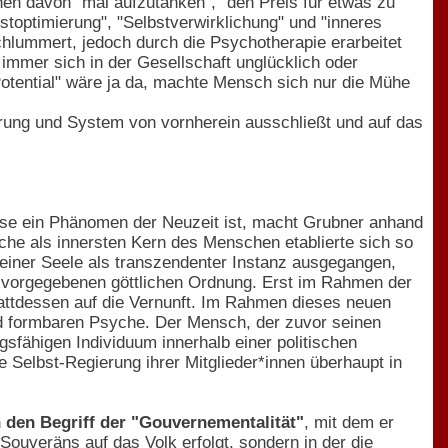
hen davon "mal aufzutanken", "den Preis für etwas zu
stoptimierung", "Selbstverwirklichung" und "inneres
hlummert, jedoch durch die Psychotherapie erarbeitet
mmer sich in der Gesellschaft unglücklich oder
otential" wäre ja da, machte Mensch sich nur die Mühe
ierung und System von vornherein ausschließt und auf das
yse ein Phänomen der Neuzeit ist, macht Grubner anhand
che als innersten Kern des Menschen etablierte sich so
 einer Seele als transzendenter Instanz ausgegangen,
 vorgegebenen göttlichen Ordnung. Erst im Rahmen der
tattdessen auf die Vernunft. Im Rahmen dieses neuen
nd formbaren Psyche. Der Mensch, der zuvor seinen
gsfähigen Individuum innerhalb einer politischen
e Selbst-Regierung ihrer Mitglieder*innen überhaupt in
 den Begriff der "Gouvernementalität"
, mit dem er
Souveräns auf das Volk erfolgt, sondern in der die