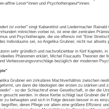
hie-affine Leser*innen und Psychotherapeut*innen.
ert ist vorbei"
singt Kabarettist und Liedermacher Rainald
hundert mitnichten vorbei ist, ist eine der zentralen Präm
us und Psychotherapie, die sie offensiv mit "Eine Streitschri
es Individuums sei, so Angelika Grubner, nicht nur allsei
orin sehr gründlich und nachvollziehbar in fünf Kapiteln, in 
deelles Phänomen erklärt, Michel Foucaults Theorien der Ma
 und Verbesserungsvorschläge bezüglich der modernen Psycho
pie"
elika Grubner ein zirkuläres Machtverhältnis zwischen neoli
 geformt, um dann die Ideologien der ersten zu stärken und z
iedin" - so der Schlachtruf einer Gesellschaft, in der die U
 gesucht werden. In diese Kerbe schlägt laut Grubner die Psy
r zu behaupten und sich in Folge dessen besser in es einzug
egriffen, deren Pflege vor allem eine größere Effizienz un