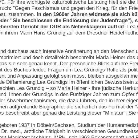
. Für ihre wichtigste kulturpolitische Leistung hielt sie die I
pruch: "Gegen Faschismus und gegen den Krieg, für den Frie
West, zusammen.
In den 1960er Jahren widmete sie sich kü
der "Sie beschlossen die Endlösung der Judenfrage"), s
bersten Gericht der DDR als Nebenklägerin auftrat.
Lea G
ben ihrem Mann Hans Grundig auf dem Dresdner Heidefriedh
und durchaus auch intensive Annäherung an den Menschen und
omprimiert und doch detailreich beschreibt Maria Heiner da
as sie sehr genau kennt. Der persönliche Blick auf ihre Fr
it des Buches leidet. Fragen um Lea Grundigs Rolle als polit
und Anpassung gefolgt sein muss, bleiben ausgeklammert. 
ale Diffamierung Lea Grundigs im öffentlichen Bewusstsein z
hien Lea Grundig – so Maria Heiner - ihre jüdische Herkunft
und_Innen der Grundigs in den Fünfziger Jahren zum Opfer 
oder Abwehrmechanismen, die dazu führten, den in ihrer eige
en aufgreifende Biographie, die sicherlich das Format der 
 beschreibt aber genau die Leistung dieser "Miniatur": Sie
 geboren 1937 in Döbeln/Sachsen, Studium der Humanmedizin
Dr. med., ärztliche Tätigkeit in verschiedenen Gesundheits
it Magisterabschluss, MPH, seit 1963 Bekanntschaft und Fr