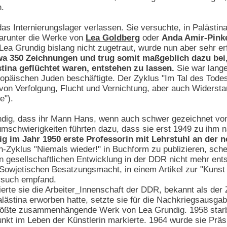
.
s Internierungslager verlassen. Sie versuchte, in Palästina
darunter die Werke von
Lea Goldberg
oder
Anda Amir-Pinke
 Lea Grundig bislang nicht zugetraut, wurde nun aber sehr er
wa 350 Zeichnungen und trug somit maßgeblich dazu bei, 
tina geflüchtet waren, entstehen zu lassen.
Sie war lange 
äischen Juden beschäftigte. Der Zyklus "Im Tal des Todes"
t von Verfolgung, Flucht und Vernichtung, aber auch Widerst
e").
ndig, dass ihr Mann Hans, wenn auch schwer gezeichnet von 
sumschwierigkeiten führten dazu, dass sie erst 1949 zu ihm
 im Jahr 1950 erste Professorin mit Lehrstuhl an der 
h-Zyklus "Niemals wieder!" in Buchform zu publizieren, sche
en gesellschaftlichen Entwicklung in der DDR nicht mehr en
 Sowjetischen Besatzungsmacht, in einem Artikel zur "Kunst
rsuch empfand.
ierte sie die Arbeiter_Innenschaft der DDR, bekannt als der 
n Palästina erworben hatte, setzte sie für die Nachkriegsau
rößte zusammenhängende Werk von Lea Grundig. 1958 starb
nkt im Leben der Künstlerin markierte. 1964 wurde sie Präs