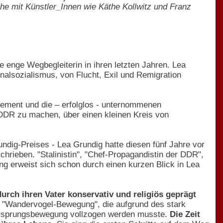
Reihe mit Künstler_Innen wie Käthe Kollwitz und Franz
ne enge Wegbegleiterin in ihren letzten Jahren. Lea
nalsozialismus, von Flucht, Exil und Remigration
gement und die – erfolglos - unternommenen
DDR zu machen, über einen kleinen Kreis von
ndig-Preises - Lea Grundig hatte diesen fünf Jahre vor
schrieben. "Stalinistin", "Chef-Propagandistin der DDR",
tung erweist sich schon durch einen kurzen Blick in Lea
rch ihren Vater konservativ und religiös geprägt
er "Wandervogel-Bewegung", die aufgrund des stark
 Ursprungsbewegung vollzogen werden musste.
Die Zeit