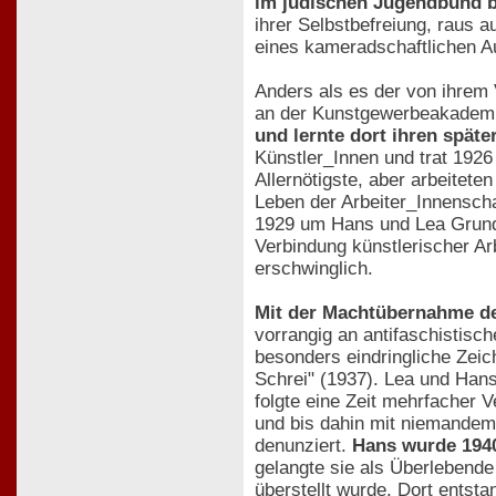
im jüdischen Jugendbund be
ihrer Selbstbefreiung, raus 
eines kameradschaftlichen Au
Anders als es der von ihrem
an der Kunstgewerbeakademi
und lernte dort ihren spät
Künstler_Innen und trat 1926 
Allernötigste, aber arbeitete
Leben der Arbeiter_Innenscha
1929 um Hans und Lea Grundi
Verbindung künstlerischer Ar
erschwinglich.
Mit der Machtübernahme de
vorrangig an antifaschistisc
besonders eindringliche Zeic
Schrei" (1937). Lea und Hans
folgte eine Zeit mehrfacher V
und bis dahin mit niemandem
denunziert.
Hans wurde 1940
gelangte sie als Überlebende 
überstellt wurde. Dort entst