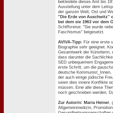
bekleidete dieses Amt bis 1970
Ausstellung unter dem Leits
der ganzen Welt, Ost und 
"Die Erde von Auschwitz" o
bei dem sie 1963 vor dem O
Schiffsreise. "Sie wurde ne
Faschismus" beigesetzt.
AVIVA-Tipp:
Für eine erste 
Biographie sehr geeignet. K
Gesamtwerk der Künstlerin, d
dass darunter die Sachlichke
SED unbequemem Engagement 
erste Schritt, um die pausch
deutsche Kommunist_Innen, sc
der auch einige jüdische Fre
seien dies innere Konflikte 
müssen. Eine alle diese Them
noch geschrieben werden. Das
Zur Autorin: Maria Heiner
,
Allgemeinmedizin, Promotion 
Gesundheitswissenschaften m