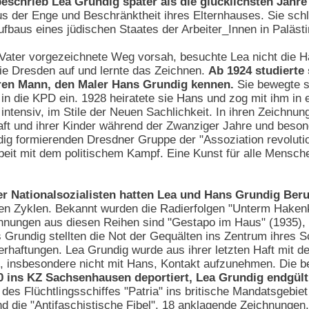
schrieb Lea Grundig später als die glücklichsten Jahre
aus der Enge und Beschränktheit ihres Elternhauses. Sie schl
fbaus eines jüdischen Staates der Arbeiter_Innen in Palästi
 Vater vorgezeichnete Weg vorsah, besuchte Lea nicht die 
e Dresden auf und lernte das Zeichnen.
Ab 1924 studierte
eren Mann, den Maler Hans Grundig kennen.
Sie bewegte si
in die KPD ein. 1928 heiratete sie Hans und zog mit ihm in e
n intensiv, im Stile der Neuen Sachlichkeit. In ihren Zeichn
ft und ihrer Kinder während der Zwanziger Jahre und besond
g formierenden Dresdner Gruppe der "Assoziation revolutio
beit mit dem politischem Kampf. Eine Kunst für alle Mensc
r Nationalsozialisten hatten Lea und Hans Grundig Beru
hen Zyklen. Bekannt wurden die Radierfolgen "Unterm Hakenkr
hnungen aus diesen Reihen sind "Gestapo im Haus" (1935), "
 Grundig stellten die Not der Gequälten ins Zentrum ihres 
erhaftungen. Lea Grundig wurde aus ihrer letzten Haft mit de
, insbesondere nicht mit Hans, Kontakt aufzunehmen. Die b
 ins KZ Sachsenhausen deportiert, Lea Grundig endgült
des Flüchtlingsschiffes "Patria" ins britische Mandatsgebiet P
and die "Antifaschistische Fibel", 18 anklagende Zeichnunge