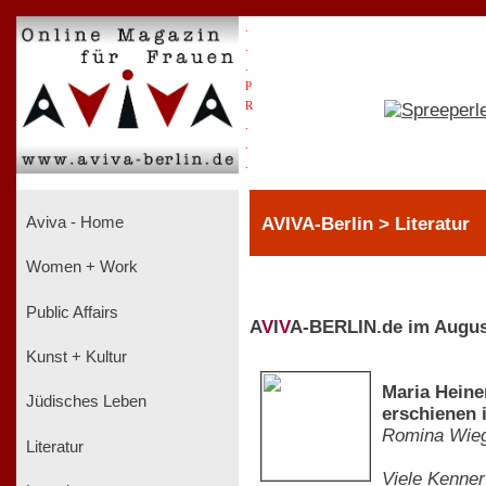
.
.
.
P
R
.
.
.
AVIVA-Berlin > Literatur
Aviva - Home
Women + Work
Public Affairs
A
V
I
V
A-BERLIN.de im Augus
Kunst + Kultur
Maria Heine
Jüdisches Leben
erschienen 
Romina Wie
Literatur
Viele Kenner