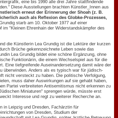
ntergrafik, eine bis 1990 alle drei Jahre stattfindende
den." Diese Ausstellungen brachten Künstler_Innen aus
nstlerisch erneut der Erinnerung der Shoah (z. B.
icherlich auch als Reflexion des Globke-Prozesses,
rundig starb am 10. Oktober 1977 auf einer
of im "Kleinen Ehrenhain der Widerstandskämpfer des
 die Künstlerin Lea Grundig ist die Lektüre der kurzen
s durch Brüche gekennzeichnete Leben sowie das
eundin Lea Grundig bildet eine schöne Ergänzung, ohne
ische Funktionärin, die einem Wechselspiel aus für die
Eine tiefgreifende Auseinandersetzung damit wäre der
u überwinden. Anders als es typisch war für jüdisch-
 nicht versteckt zu haben. Die politische Verfolgung,
fielen, muss daher Auswirkungen auf sie gehabt haben,
nen Partei verbreiteten Antisemitismus nicht erkennen zu
"Jüdischen Miniaturen" sprengen würde, müsste erst
 weckt Interesse und regt zu weiterer Recherche an.
 in Leipzig und Dresden, Fachärztin für
einrichtungen von Dresden, Studium der
eundschaft mit Lea Grundig, später ärztliche Betreuung