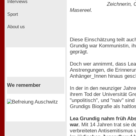
Interviews
Zeichnerin, G
Masereel.
Sport
About us
Diese Einschätzung teilt auch
Grundig war Kommunistin, ihr
geprägt.
Doch wer annimmt, dass Lea 
Anstrengungen, die Erinneru
Anhänger_Innen hinaus geschä
We remember
In der in den neunziger Jahr
ihrem Tod der Universität Gre
"unpolitisch", und "naiv" sin
Grundigs Biografie als haltlos
Lea Grundig nahm früh Abst
war.
Mit 14 Jahren trat sie 
verbreiteten Antisemitismus