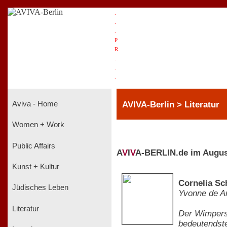
.
.
.
P
R
.
.
.
AVIVA-Berlin > Literatur
Aviva - Home
Women + Work
Public Affairs
A
V
I
V
A-BERLIN.de im Augus
Kunst + Kultur
Cornelia Sc
Jüdisches Leben
Yvonne de A
Literatur
Der Wimpersc
bedeutendste