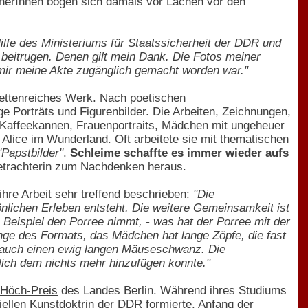
cherInnen bogen sich damals vor Lachen vor den
Hilfe des Ministeriums für Staatssicherheit der DDR und
n beitrugen. Denen gilt mein Dank. Die Fotos meiner
mir meine Akte zugänglich gemacht worden war."
acettenreiches Werk. Nach poetischen
ge Porträts und Figurenbilder. Die Arbeiten, Zeichnungen,
, Kaffeekannen, Frauenportraits, Mädchen mit ungeheuer
Alice im Wunderland. Oft arbeitete sie mit thematischen
"Papstbilder"
.
Schleime schaffte es immer wieder aufs
Betrachterin zum Nachdenken heraus.
hre Arbeit sehr treffend beschrieben:
"Die
nlichen Erleben entsteht. Die weitere Gemeinsamkeit ist
Beispiel den Porree nimmt, - was hat der Porree mit der
nge des Formats, das Mädchen hat lange Zöpfe, die fast
t auch einen ewig langen Mäuseschwanz. Die
lich dem nichts mehr hinzufügen konnte."
Höch-Preis
des Landes Berlin. Während ihres Studiums
iellen Kunstdoktrin der DDR formierte. Anfang der