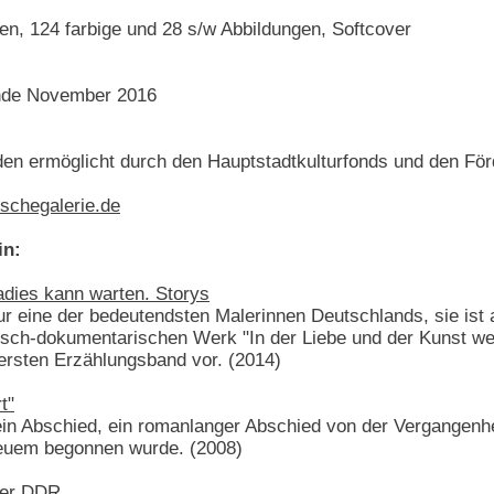
en, 124 farbige und 28 s/w Abbildungen, Softcover
Ende November 2016
en ermöglicht durch den Hauptstadtkulturfonds und den Förd
ischegalerie.de
in:
adies kann warten. Storys
nur eine der bedeutendsten Malerinnen Deutschlands, sie i
isch-dokumentarischen Werk "In der Liebe und der Kunst weiß
ersten Erzählungsband vor. (2014)
t"
 ein Abschied, ein romanlanger Abschied von der Vergangenhe
Neuem begonnen wurde. (2008)
der DDR