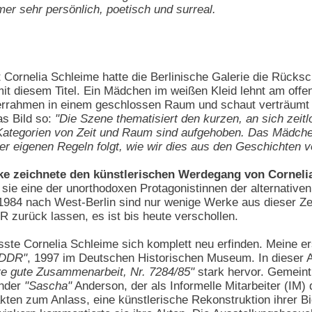
mer sehr persönlich, poetisch und surreal.
 Cornelia Schleime hatte die Berlinische Galerie die Rücks
 mit diesem Titel. Ein Mädchen im weißen Kleid lehnt am off
errahmen in einem geschlossen Raum und schaut verträumt in
as Bild so:
"Die Szene thematisiert den kurzen, an sich zei
 Kategorien von Zeit und Raum sind aufgehoben. Das Mädchen
er eigenen Regeln folgt, wie wir dies aus den Geschichten v
ke zeichnete den künstlerischen Werdegang von Cornelia
sie eine der unorthodoxen Protagonistinnen der alternative
1984 nach West-Berlin sind nur wenige Werke aus dieser Zei
 zurück lassen, es ist bis heute verschollen.
 Cornelia Schleime sich komplett neu erfinden. Meine ers
 DDR"
, 1997 im Deutschen Historischen Museum. In dieser Au
ere gute Zusammenarbeit, Nr. 7284/85"
stark hervor. Gemeint
ander
"Sascha"
Anderson, der als Informelle Mitarbeiter (IM)
kten zum Anlass, eine künstlerische Rekonstruktion ihrer B