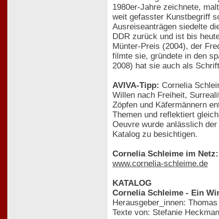
1980er-Jahre zeichnete, malt
weit gefasster Kunstbegriff
Ausreiseanträgen siedelte di
DDR zurück und ist bis heute
Münter-Preis (2004), der Fred
filmte sie, gründete in den 
2008) hat sie auch als Schrif
AVIVA-Tipp:
Cornelia Schleim
Willen nach Freiheit, Surrea
Zöpfen und Käfermännern entf
Themen und reflektiert gleic
Oeuvre wurde anlässlich der
Katalog zu besichtigen.
Cornelia Schleime im Netz:
www.cornelia-schleime.de
KATALOG
Cornelia Schleime - Ein W
Herausgeber_innen: Thomas 
Texte von: Stefanie Heckman