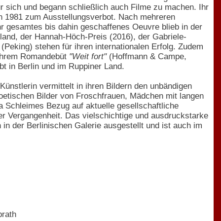
ür sich und begann schließlich auch Filme zu machen. Ihr
ten 1981 zum Ausstellungsverbot. Nach mehreren
hr gesamtes bis dahin geschaffenes Oeuvre blieb in der
sland, der Hannah-Höch-Preis (2016), der Gabriele-
 (Peking) stehen für ihren internationalen Erfolg. Zudem
 ihrem Romandebüt
"Weit fort"
(Hoffmann & Campe,
bt in Berlin und im Ruppiner Land.
ünstlerin vermittelt in ihren Bildern den unbändigen
poetischen Bilder von Froschfrauen, Mädchen mit langen
a Schleimes Bezug auf aktuelle gesellschaftliche
der Vergangenheit. Das vielschichtige und ausdruckstarke
in der Berlinischen Galerie ausgestellt und ist auch im
brath