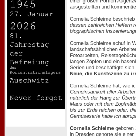
einer großen Portion Augenz
ausgestellten und kommentie
Cornelia Schleime beschrieb
dessen zahlreichen Helfern r
biographischen Inszenierung
Cornelia Schleime schuf in W
landschaftsähnlichen Arbeiten
Fotoarbeiten, Reisetagebüche
langen Zöpfen und ein hasenk
Serien und beschäftigte sic
Neue, die Kunstszene zu irr
Cornelia Schleime hat, wie ic
Gemeinsamkeit aller Arbeiten
natürlich der Hang zur Übert
Maus oder mit dem Zopfmädch
bis zur Erde reichen oder, 
Gemüseserie habe ich abrupt 
Cornelia Schleime
geboren 1
in Dresden gehörte sie einer