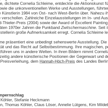
e, dichtete Cornelia Schleime, entdeckte die Aktionskunst f
 sowie die unkonventionellen Werke und Ausstellungen, führ
e Künstlerin 1984 von Ost- nach West-Berlin über. Nahezu i
 verschollen. Zahlreiche Einzelausstellungen im In- und Au
-Thieler-Preis (2004) sowie der Award of Excellent Painting
späten 1970er Jahren die Punkband
Zwitschermaschine
. Seit
tstellerin große Aufmerksamkeit erregt. Cornelia Schleime le
e präsentiert eine unbedingt sehenswerte Ausstellung. Die K
lität und das Recht auf Selbstbestimmung. Ihre magischen, 
ühren uns in andere Welten. In ihren Bildern nimmt Corneli
hzeitig andere künstlerische Positionen der Gegenwart und 
 Preisverleihung, dem
Hannah-Höch-Preis
des Landes Berlin 
impernschlag
Köhler, Stefanie Heckmann
n, Thomas Köhler, Claus Löser, Annelie Lütgens, Kim Milde