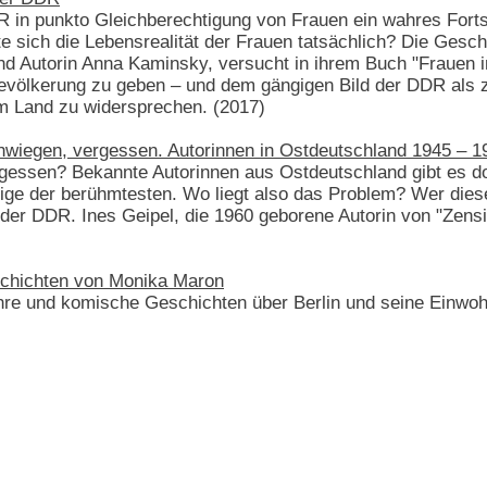
 in punkto Gleichberechtigung von Frauen ein wahres Forts
te sich die Lebensrealität der Frauen tatsächlich? Die Gesch
nd Autorin Anna Kaminsky, versucht in ihrem Buch "Frauen 
völkerung zu geben – und dem gängigen Bild der DDR als z
em Land zu widersprechen. (2017)
chwiegen, vergessen. Autorinnen in Ostdeutschland 1945 – 1
gessen? Bekannte Autorinnen aus Ostdeutschland gibt es d
nige der berühmtesten. Wo liegt also das Problem? Wer diese 
in der DDR. Ines Geipel, die 1960 geborene Autorin von "Zens
eschichten von Monika Maron
wahre und komische Geschichten über Berlin und seine Einwoh