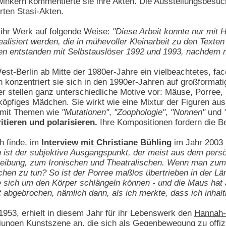
winkern kommentierte sie ihre Akten. Die Ausstellungsbesu
rten Stasi-Akten.
 ihr Werk auf folgende Weise:
"Diese Arbeit konnte nur mit 
ealisiert werden, die in mühevoller Kleinarbeit zu den Texte
en entstanden mit Selbstauslöser 1992 und 1993, nachdem 
est-Berlin ab Mitte der 1980er-Jahre ein vielbeachtetes, f
 konzentriert sie sich in den 1990er-Jahren auf großformati
r stellen ganz unterschiedliche Motive vor: Mäuse, Porree
öpfiges Mädchen. Sie wirkt wie eine Mixtur der Figuren aus 
h mit Themen wie
"Mutationen"
,
"Zoophologie"
,
"Nonnen"
und
itieren und polarisieren.
Ihre Kompositionen fordern die 
h finde, im
Interview mit Christiane Bühling
im Jahr 2003 i
 ist der subjektive Ausgangspunkt, der meist aus dem persö
reibung, zum Ironischen und Theatralischen. Wenn man zum 
en zu tun? So ist der Porree maßlos übertrieben in der Lä
die sich um den Körper schlängeln können - und die Maus ha
abgebrochen, nämlich dann, als ich merkte, dass ich inhalt
953, erhielt in diesem Jahr für ihr Lebenswerk den
Hannah-
 jungen Kunstszene an, die sich als Gegenbewegung zu offiz