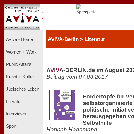
.
P
R
.
AVIVA-Berlin > Literatur
Aviva - Home
Women + Work
Public Affairs
A
V
I
V
A-BERLIN.de im August 20
Beitrag vom 07.03.2017
Kunst + Kultur
Jüdisches Leben
Fördertöpfe für Ve
Literatur
selbstorganisierte
politische Initiati
Interviews
herausgegeben vo
Selbsthilfe
Sport
Hannah Hanemann