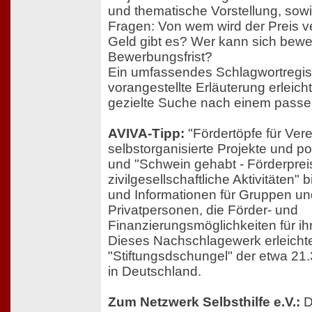
und thematische Vorstellung, sowi
Fragen: Von wem wird der Preis v
Geld gibt es? Wer kann sich bewe
Bewerbungsfrist?
Ein umfassendes Schlagwortregist
vorangestellte Erläuterung erleich
gezielte Suche nach einem passe
AVIVA-Tipp:
"Fördertöpfe für Vere
selbstorganisierte Projekte und poli
und "Schwein gehabt - Förderpreis
zivilgesellschaftliche Aktivitäten" b
und Informationen für Gruppen und 
Privatpersonen, die Förder- und
Finanzierungsmöglichkeiten für ih
Dieses Nachschlagewerk erleichter
"Stiftungsdschungel" der etwa 21.3
in Deutschland.
Zum Netzwerk Selbsthilfe e.V.:
D