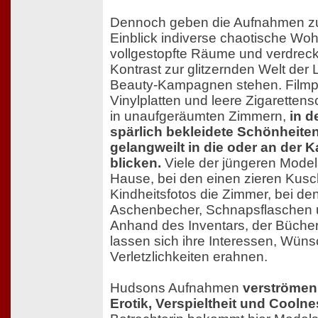
Dennoch geben die Aufnahmen zug
Einblick indiverse chaotische Wo
vollgestopfte Räume und verdreck
Kontrast zur glitzernden Welt der
Beauty-Kampagnen stehen. Filmpo
Vinylplatten und leere Zigaretten
in unaufgeräumten Zimmern,
in d
spärlich bekleidete Schönheite
gelangweilt in die oder an der 
blicken.
Viele der jüngeren Mode
Hause, bei den einen zieren Kusc
Kindheitsfotos die Zimmer, bei d
Aschenbecher, Schnapsflaschen 
Anhand des Inventars, der Bücher
lassen sich ihre Interessen, Wün
Verletzlichkeiten erahnen.
Hudsons Aufnahmen
verströmen
Erotik, Verspieltheit und Coolne