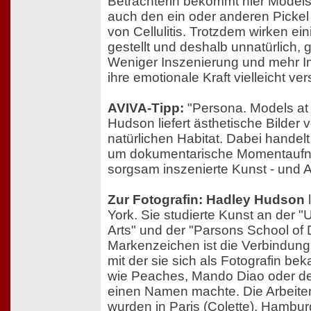
Betrachterin bekommt hier Model
auch den ein oder anderen Pickel
von Cellulitis. Trotzdem wirken ei
gestellt und deshalb unnatürlich, gl
Weniger Inszenierung und mehr Im
ihre emotionale Kraft vielleicht v
AVIVA-Tipp:
"Persona. Models at
Hudson liefert ästhetische Bilder 
natürlichen Habitat. Dabei handelt
um dokumentarische Momentauf
sorgsam inszenierte Kunst - und A
Zur Fotografin: Hadley Hudson
l
York. Sie studierte Kunst an der 
Arts" und der "Parsons School of D
Markenzeichen ist die Verbindung
mit der sie sich als Fotografin b
wie Peaches, Mando Diao oder d
einen Namen machte. Die Arbeiten
wurden in Paris (Colette), Hambur