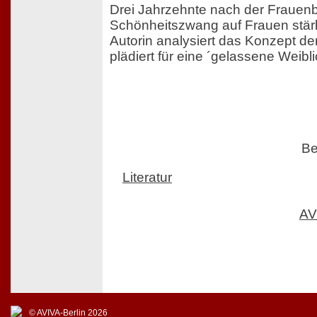
Drei Jahrzehnte nach der Frauen
Schönheitszwang auf Frauen stärke
Autorin analysiert das Konzept de
plädiert für eine ´gelassene Weibli
Be
Literatur
AV
© AVIVA-Berlin 2026