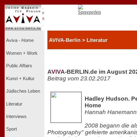
.
P
R
.
AVIVA-Berlin > Literatur
Aviva - Home
Women + Work
Public Affairs
A
V
I
V
A-BERLIN.de im August 20
Beitrag vom 23.02.2017
Kunst + Kultur
Jüdisches Leben
Hadley Hudson. Pe
Literatur
Home
Hannah Hanemann
Interviews
2008 begann die al
Sport
Photography" gefeierte amerikanis