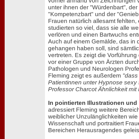
vorher anhand von Zeichnungen v
unter ihnen der "Würdenbart", der 
"Kompetenzbart" und der "Genieb
Frauen natürlich allesamt fehlten,
studierten so viel, dass sie alle w
verlören und einen Bartwuchs ent
Auch auf einem Gemälde, das in d
gehangen haben soll, sind sämtli
vertreten. Es zeigt die Vorführung 
vor einer Gruppe von Ärzten durc
Pathologen und Neurologen Profe
Fleming zeigt es außerdem
"dass
Patientinnen unter Hypnose sexy 
Professor Charcot Ähnlichkeit mit
In pointierten Illustrationen u
adressiert Fleming weitere Bereic
weiblicher Unzulänglichkeiten wie
Wissenschaft und portraitiert Frau
Bereichen Herausragendes geleis