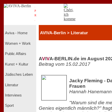
.
P
R
.
AVIVA-Berlin > Literatur
Aviva - Home
Women + Work
Public Affairs
A
V
I
V
A-BERLIN.de im August 20
Beitrag vom 15.02.2017
Kunst + Kultur
Jüdisches Leben
Jacky Fleming - D
Literatur
Frauen
Hannah Hanemann
Interviews
"Warum sind die me
Sport
Genies eigentlich männlich?" fragt 