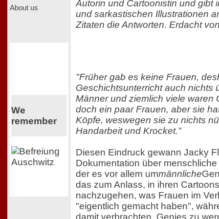
Autorin und Cartoonistin und gibt
About us
und sarkastischen Illustrationen
Zitaten die Antworten. Erdacht von
"Früher gab es keine Frauen, desha
Geschichtsunterricht auch nichts 
Männer und ziemlich viele waren
doch ein paar Frauen, aber sie hat
We
Köpfe, weswegen sie zu nichts nü
remember
Handarbeit und Krocket."
Diesen Eindruck gewann Jacky Fle
Dokumentation über menschliche G
der es vor allem um
männliche
Geni
das zum Anlass, in ihren Cartoon
nachzugehen, was Frauen im Verl
"eigentlich gemacht haben", währ
damit verbrachten, Genies zu wer