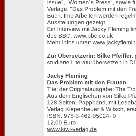
Issue", "Women´s Press", sowie f
Verlage. "Das Problem mit den Frau
Buch. Ihre Arbeiten werden regelm
Ausstellungen gezeigt.
Ein Interview mit Jacky Fleming fi
des BBC:
www.bbc.co.uk
Mehr Infos unter:
www.jackyflemin
Zur Übersetzerin: Silke Pfeiffer
,
studierte Literaturübersetzen in D
Jacky Fleming
Das Problem mit den Frauen
Titel der Originalausgabe: The T
Aus dem Englischen von Silke Pfei
128 Seiten, Pappband, mit Lese
Verlag Kiepenheuer & Witsch, er
ISBN: 978-3-462-05024- 0
12,00 Euro
www.kiwi-verlag.de