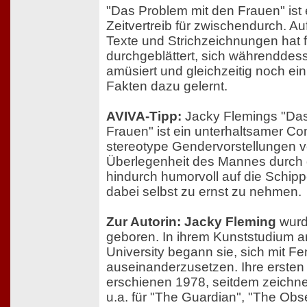
"Das Problem mit den Frauen" ist 
Zeitvertreib für zwischendurch. A
Texte und Strichzeichnungen hat f
durchgeblättert, sich währenddes
amüsiert und gleichzeitig noch ein
Fakten dazu gelernt.
AVIVA-Tipp:
Jacky Flemings "Das
Frauen" ist ein unterhaltsamer Co
stereotype Gendervorstellungen v
Überlegenheit des Mannes durch 
hindurch humorvoll auf die Schip
dabei selbst zu ernst zu nehmen.
Zur Autorin: Jacky Fleming
wurd
geboren. In ihrem Kunststudium a
University begann sie, sich mit F
auseinanderzusetzen. Ihre ersten
erschienen 1978, seitdem zeichnet
u.a. für "The Guardian", "The Obs