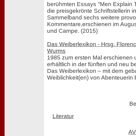
berühmten Essays "Men Explain Th
die preisgekrönte Schriftstellerin 
Sammelband sechs weitere provo
Kommentare,erschienen im Augus
und Campe. (2015)
Das Weiberlexikon - Hrsg. Flore
Wurms
1985 zum ersten Mal erschienen u
erhältlich in der fünften und neu b
Das Weiberlexikon – mit dem geba
Weiblichkeit(en) von Abenteuerin 
Be
Literatur
AV