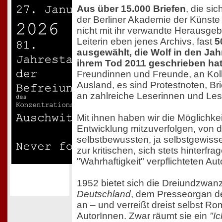
Aus über 15.000 Briefen
, die sic
der Berliner Akademie der Künste 
nicht mit ihr verwandte Herausgeb
Leiterin eben jenes Archivs, fast
5
ausgewählt, die Wolf in den Jah
ihrem Tod 2011 geschrieben ha
Freundinnen und Freunde, an Koll
Ausland, es sind Protestnoten, Br
an zahlreiche Leserinnen und Les
Mit ihnen haben wir die Möglichkei
Entwicklung mitzuverfolgen, von 
selbstbewussten, ja selbstgewissen
zur kritischen, sich stets hinterfr
"Wahrhaftigkeit" verpflichteten Aut
1952 bietet sich die Dreiundzwan
Deutschland
, dem Presseorgan de
an – und verreißt dreist selbst 
AutorInnen. Zwar räumt sie ein
"I