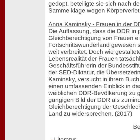
gedopt, beteiligte sie sich nach 
Sammelklage wegen Körperverlet
Anna Kaminsky - Frauen in der 
Die Auffassung, dass die DDR in 
Gleichberechtigung von Frauen e
Fortschrittswunderland gewesen se
weit verbreitet. Doch wie gestaltet
Lebensrealität der Frauen tatsäch
Geschäftsführerin der Bundesstift
der SED-Diktatur, die Übersetzeri
Kaminsky, versucht in ihrem Buch
einen umfassenden Einblick in d
weiblichen DDR-Bevölkerung zu 
gängigen Bild der DDR als zumin
Gleichberechtigung der Geschlecht
Land zu widersprechen. (2017)
Be
Literatur