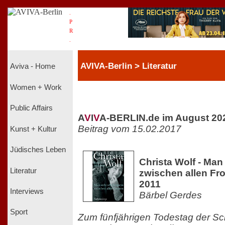
.
P
R
.
AVIVA-Berlin > Literatur
Aviva - Home
Women + Work
Public Affairs
A
V
I
V
A-BERLIN.de im August 20
Beitrag vom 15.02.2017
Kunst + Kultur
Jüdisches Leben
Christa Wolf - Ma
Literatur
zwischen allen Fro
2011
Interviews
Bärbel Gerdes
Sport
Zum fünfjährigen Todestag der Schr