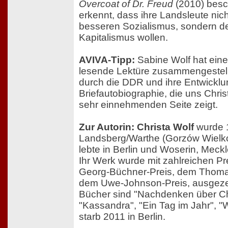
Overcoat of Dr. Freud
(2010) besch
erkennt, dass ihre Landsleute nic
besseren Sozialismus, sondern d
Kapitalismus wollen.
AVIVA-Tipp:
Sabine Wolf hat ein
lesende Lektüre zusammengestellt
durch die DDR und ihre Entwicklu
Briefautobiographie, die uns Chris
sehr einnehmenden Seite zeigt.
Zur Autorin: Christa Wolf
wurde 
Landsberg/Warthe (Gorzów Wielko
lebte in Berlin und Woserin, Mec
Ihr Werk wurde mit zahlreichen Pr
Georg-Büchner-Preis, dem Thoma
dem Uwe-Johnson-Preis, ausgezei
Bücher sind "Nachdenken über Chr
"Kassandra", "Ein Tag im Jahr", "W
starb 2011 in Berlin.