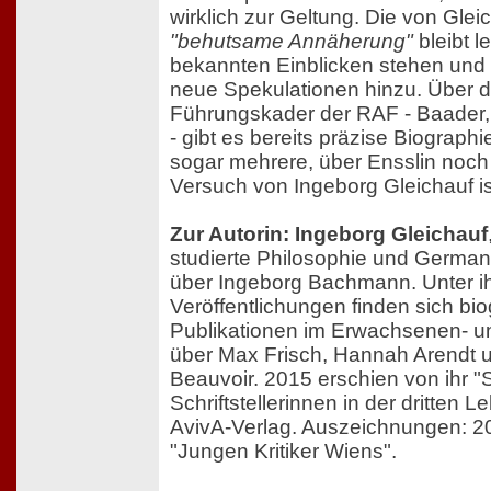
wirklich zur Geltung. Die von Glei
"behutsame Annäherung"
bleibt l
bekannten Einblicken stehen und 
neue Spekulationen hinzu. Über 
Führungskader der RAF - Baader,
- gibt es bereits präzise Biograph
sogar mehrere, über Ensslin noch 
Versuch von Ingeborg Gleichauf ist
Zur Autorin: Ingeborg Gleichauf
studierte Philosophie und German
über Ingeborg Bachmann. Unter ih
Veröffentlichungen finden sich bio
Publikationen im Erwachsenen- u
über Max Frisch, Hannah Arendt 
Beauvoir. 2015 erschien von ihr "S
Schriftstellerinnen in der dritten
AvivA-Verlag. Auszeichnungen: 20
"Jungen Kritiker Wiens".