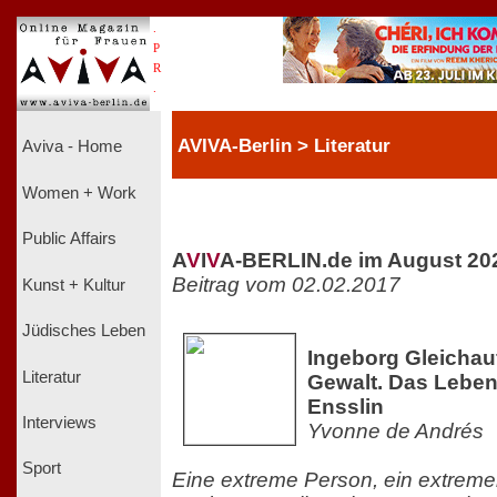
.
P
R
.
AVIVA-Berlin > Literatur
Aviva - Home
Women + Work
Public Affairs
A
V
I
V
A-BERLIN.de im August 20
Beitrag vom 02.02.2017
Kunst + Kultur
Jüdisches Leben
Ingeborg Gleichau
Literatur
Gewalt. Das Lebe
Ensslin
Interviews
Yvonne de Andrés
Sport
Eine extreme Person, ein extrem