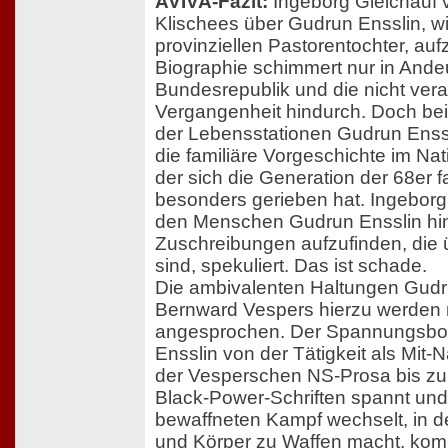
AVIVA-Fazit:
Ingeborg Gleichauf 
Klischees über Gudrun Ensslin, w
provinziellen Pastorentochter, au
Biographie schimmert nur in Ande
Bundesrepublik und die nicht vera
Vergangenheit hindurch. Doch be
der Lebensstationen Gudrun Enssl
die familiäre Vorgeschichte im Nat
der sich die Generation der 68er fa
besonders gerieben hat. Ingeborg G
den Menschen Gudrun Ensslin hin
Zuschreibungen aufzufinden, die 
sind, spekuliert. Das ist schade.
Die ambivalenten Haltungen Gudr
Bernward Vespers hierzu werden n
angesprochen. Der Spannungsbog
Ensslin von der Tätigkeit als Mit-
der Vesperschen NS-Prosa bis z
Black-Power-Schriften spannt und
bewaffneten Kampf wechselt, in 
und Körper zu Waffen macht, komm