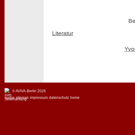
Be
Literatur
Yvo
© AVIVA-Berlin 2026
suche
sitemap
impressum
datenschutz
home