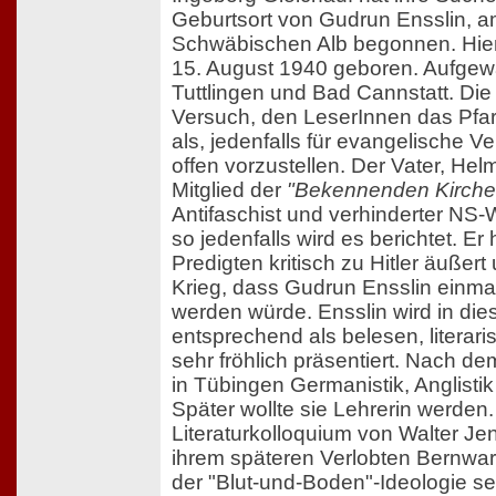
Geburtsort von Gudrun Ensslin, a
Schwäbischen Alb begonnen. Hie
15. August 1940 geboren. Aufgewa
Tuttlingen und Bad Cannstatt. Die
Versuch, den LeserInnen das Pfar
als, jedenfalls für evangelische Ve
offen vorzustellen. Der Vater, Hel
Mitglied der
"Bekennenden Kirche
Antifaschist und verhinderter NS
so jedenfalls wird es berichtet. Er 
Predigten kritisch zu Hitler äußer
Krieg, dass Gudrun Ensslin einma
werden würde. Ensslin wird in di
entsprechend als belesen, literaris
sehr fröhlich präsentiert. Nach dem
in Tübingen Germanistik, Anglisti
Später wollte sie Lehrerin werden.
Literaturkolloquium von Walter Je
ihrem späteren Verlobten Bernward
der "Blut-und-Boden"-Ideologie se