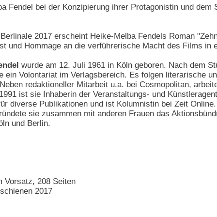
lba Fendel bei der Konzipierung ihrer Protagonistin und de
 Berlinale 2017 erscheint Heike-Melba Fendels Roman "Zehn T
bst und Hommage an die verführerische Macht des Films in 
endel
wurde am 12. Juli 1961 in Köln geboren. Nach dem St
 ein Volontariat im Verlagsbereich. Es folgen literarische un
ben redaktioneller Mitarbeit u.a. bei Cosmopolitan, arbeitet
 1991 ist sie Inhaberin der Veranstaltungs- und Künstleragent
ür diverse Publikationen und ist Kolumnistin bei Zeit Online
gründete sie zusammen mit anderen Frauen das Aktionsbünd
ln und Berlin.
 Vorsatz, 208 Seiten
rschienen 2017