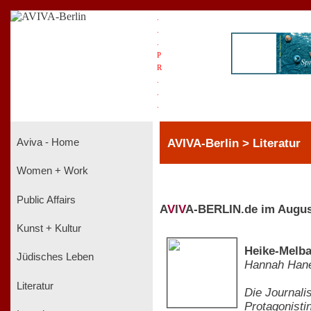
.
.
.
P
R
.
.
.
AVIVA-Berlin > Literatur
Aviva - Home
Women + Work
Public Affairs
A
V
I
V
A-BERLIN.de im Augus
Kunst + Kultur
Heike-Melba
Jüdisches Leben
Hannah Han
Literatur
Die Journali
Protagonisti