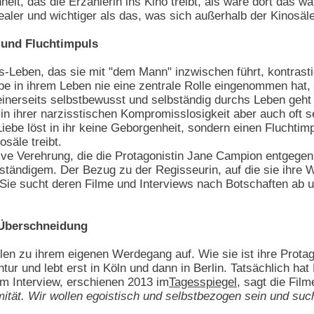
nheit, das die Erzählerin ins Kino treibt, als wäre dort das 
aler und wichtiger als das, was sich außerhalb der Kinosäle
 und Fluchtimpuls
-Leben, das sie mit "dem Mann" inzwischen führt, kontrasti
e in ihrem Leben nie eine zentrale Rolle eingenommen hat, ve
einerseits selbstbewusst und selbständig durchs Leben geht
s in ihrer narzisstischen Kompromisslosigkeit aber auch oft
 Liebe löst in ihr keine Geborgenheit, sondern einen Fluchti
osäle treibt.
ive Verehrung, die die Protagonistin Jane Campion entgege
ändigem. Der Bezug zu der Regisseurin, auf die sie ihre Wü
 Sie sucht deren Filme und Interviews nach Botschaften ab un
 Überschneidung
en zu ihrem eigenen Werdegang auf. Wie sie ist ihre Protag
tur und lebt erst in Köln und dann in Berlin. Tatsächlich 
sem Interview, erschienen 2013 im
Tagesspiegel
, sagt die Fil
tät. Wir wollen egoistisch und selbstbezogen sein und suc