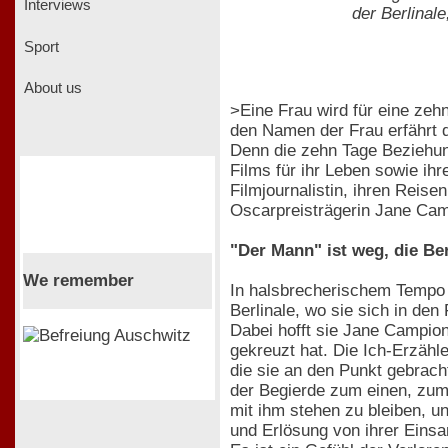
Interviews
der Berlinale
Sport
About us
>Eine Frau wird für eine ze
den Namen der Frau erfährt d
Denn die zehn Tage Beziehung
Films für ihr Leben sowie ih
Filmjournalistin, ihren Reis
Oscarpreisträgerin Jane Camp
"Der Mann" ist weg, die Be
We remember
In halsbrecherischem Tempo 
Berlinale, wo sie sich in de
Dabei hofft sie Jane Campion
gekreuzt hat. Die Ich-Erzähl
die sie an den Punkt gebrach
der Begierde zum einen, zum a
mit ihm stehen zu bleiben, u
und Erlösung von ihrer Einsa