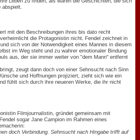
wahre Leben zu finden, als wären die Geschichten, die sich
 abspielt.
ert mit den Beschreibungen ihres bis dato recht
rheimlicht die Protagonistin nicht. Fendel zeichnet in
 und sich von der Notwendigkeit eines Mannes in diesem
 selbst im Weg steht und zu wahrer emotionaler Bindung
mpuls aus, der sie immer weiter von "dem Mann" entfernt
nbringt, zeugt dann doch von einer Sehnsucht nach Sinn
nsche und Hoffnungen projiziert, zieht sich wie ein
d fühlt sich durch ihre neueren Werke, die ihr nicht
onistin Filmjournalistin, gründet gemeinsam mit
hat Fendel sogar Jane Campion im Rahmen eines
memacherin:
hen doch Verbindung. Sehnsucht nach Hingabe trifft auf