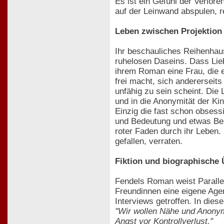
Es ist ein Gefühl der Verlore
auf der Leinwand abspulen, re
Leben zwischen Projektion
Ihr beschauliches Reihenhaus
ruhelosen Daseins. Dass Lieb
ihrem Roman eine Frau, die 
frei macht, sich andererseit
unfähig zu sein scheint. Die
und in die Anonymität der Kin
Einzig die fast schon obsess
und Bedeutung und etwas Best
roter Faden durch ihr Leben.
gefallen, verraten.
Fiktion und biographische
Fendels Roman weist Parallel
Freundinnen eine eigene Agen
Interviews getroffen. In die
"Wir wollen Nähe und Anonymi
Angst vor Kontrollverlust."