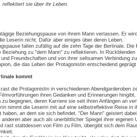
, reflektiert sie über ihr Leben.
hntägige Beziehungspause von ihrem Mann verlassen. Er wird
ie Leserin nicht. Dafür aber einiges über deren Leben.
spause fallen zufällig auf die zehn Tage der Berlinale. Di
re Beziehung zu "dem Mann" zu reflektieren. In Rückblenden e
en und Freundschaften und von ihrer seltsamen Verbindung z
ion, die das Leben der Protagonistin entscheidend geprägt 
rlinale kommt
rast die Protagonistin in verschiedenen Abendgarderoben ze
n Filmvorführungen ihren Gedanken und Erinnerungen hingibt.
 zu begegnen, deren Karriere sie seit ihren Anfängen an ve
erin nimmt die Leserin mit auf eine selbstreflektive Reise i
t haben, an dem sie sich befindet. "Der Mann" geistert dabe
nderen aber auch als unerbittlicher Spiegel ihrer eigenen Un
nd rast stattdessen von Film zu Film, übergibt sich dem Rau
mkeit.