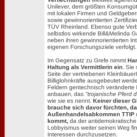
Unilever, dem größten Konsumgüt
mit lokalen Firmen und Geldgeber
sowie gewinnorientierten Zertifizi
TÜV Rheinland. Ebenso gute Verb
selbstlos wirkende Bill&Melinda G
neben ihren gewinnorientierten In
eigenen Forschungsziele verfolgt.
Im Gegensatz zu Grefe nimmt
Ha
Haltung als Vermittlerin ein
. Sie 
Seite der vertriebenen Kleinbäuer
Billiglohnkräfte ausgebeutet werde
Feldern gentechnisch veränderte 
anbauen, das
"trojanische Pferd 
wie sie es nennt.
Keiner dieser G
brauche sich davor fürchten, d
Außenhandelsabkommen TTIP n
kommt,
da der antidemokratische 
Lobbyismus weiter seinen Weg fin
Interessen durchzusetzen.