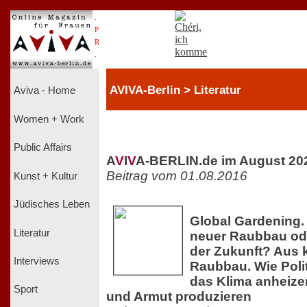
.
P
R
.
AVIVA-Berlin > Literatur
Aviva - Home
Women + Work
Public Affairs
A
V
I
V
A-BERLIN.de im August 20
Beitrag vom 01.08.2016
Kunst + Kultur
Jüdisches Leben
Global Gardening.
Literatur
neuer Raubbau ode
der Zukunft? Aus k
Interviews
Raubbau. Wie Polit
das Klima anheize
Sport
und Armut produzieren