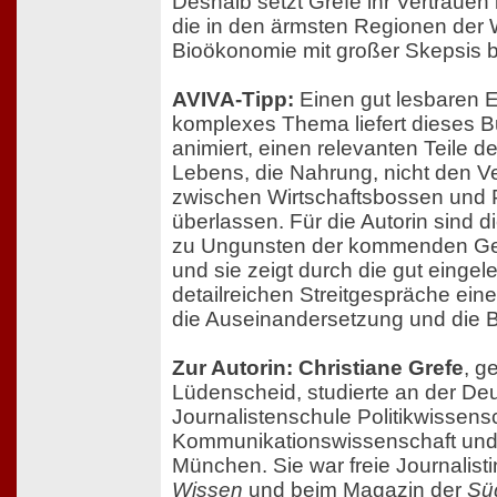
Deshalb setzt Grefe ihr Vertrauen 
die in den ärmsten Regionen der W
Bioökonomie mit großer Skepsis 
AVIVA-Tipp:
Einen gut lesbaren Ei
komplexes Thema liefert dieses 
animiert, einen relevanten Teile 
Lebens, die Nahrung, nicht den V
zwischen Wirtschaftsbossen und P
überlassen. Für die Autorin sind d
zu Ungunsten der kommenden Gen
und sie zeigt durch die gut eingel
detailreichen Streitgespräche ein
die Auseinandersetzung und die 
Zur Autorin: Christiane Grefe
, g
Lüdenscheid, studierte an der De
Journalistenschule Politikwissensc
Kommunikationswissenschaft und 
München. Sie war freie Journalisti
Wissen
und beim Magazin der
Sü