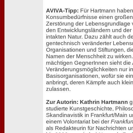
AVIVA-Tipp:
Für Hartmann haben 
Konsumbedürfnisse einen großen 
Zerstörung der Lebensgrundlage 
den Entwicklungsländern und der 
intakten Natur. Dazu zählt auch d
gentechnisch veränderter Lebensm
Organisationen und Stiftungen, di
Namen der Menschheit zu wirken.
mächtigen GegnerInnen sieht die 
Veränderungsmöglichkeiten nur i
Basisorganisationen, wofür sie ein
anbringt, deren Kämpfe auch klein
zulassen.
Zur Autorin: Kathrin Hartmann
g
studierte Kunstgeschichte, Philos
Skandinavistik in Frankfurt/Main 
einem Volontariat bei der
Frankfu
als Redakteurin für Nachrichten u