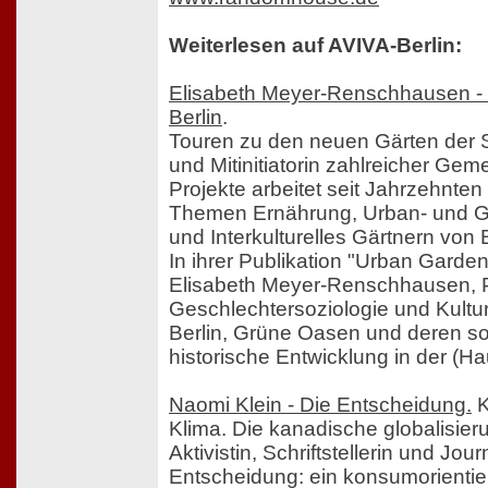
Weiterlesen auf AVIVA-Berlin:
Elisabeth Meyer-Renschhausen - 
Berlin
.
Touren zu den neuen Gärten der S
und Mitinitiatorin zahlreicher Gem
Projekte arbeitet seit Jahrzehnten
Themen Ernährung, Urban- und Gu
und Interkulturelles Gärtnern von 
In ihrer Publikation "Urban Gardenin
Elisabeth Meyer-Renschhausen, P
Geschlechtersoziologie und Kultu
Berlin, Grüne Oasen und deren soz
historische Entwicklung in der (Ha
Naomi Klein - Die Entscheidung.
K
Klima. Die kanadische globalisier
Aktivistin, Schriftstellerin und Jour
Entscheidung: ein konsumorientier