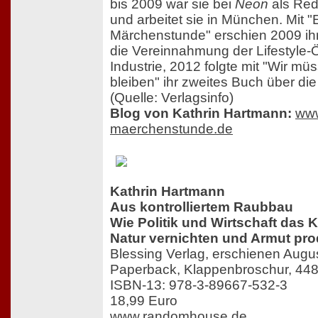
bis 2009 war sie bei
Neon
als Reda
und arbeitet sie in München. Mit 
Märchenstunde" erschien 2009 ihr
die Vereinnahmung der Lifestyle-
Industrie, 2012 folgte mit "Wir mü
bleiben" ihr zweites Buch über di
(Quelle: Verlagsinfo)
Blog von Kathrin Hartmann:
www
maerchenstunde.de
Kathrin Hartmann
Aus kontrolliertem Raubbau
Wie Politik und Wirtschaft das 
Natur vernichten und Armut pro
Blessing Verlag, erschienen Augu
Paperback, Klappenbroschur, 448
ISBN-13: 978-3-89667-532-3
18,99 Euro
www.randomhouse.de