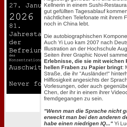
Kellnerin in einem Sushi-Restaur
gut gefüllten Tagesablauf kommen
nächtlichen Telefonate mit ihrem 
noch in China lebt.
Die autobiographischen Komponen
Auch Yi Luo kam 2007 nach Deuts
Illustration an der Hochschule Au
Seiten ihrer Graphic Novel samme
Erlebnisse, die sie mit weichen
hellen Fraben zu Papier bringt
:
Straße, die ihr "Ausländer!" hinter
Hilflosigkeit angesichts der Sprac
Vorlesungen, oder auch gegenübe
Chen, der ihr in einem ihrer Video
fremdgegangen zu sein.
"Wenn man die Sprache nicht gu
erweckt man bei den anderen d
habe einen niedrigen IQ..."
Yi Lu