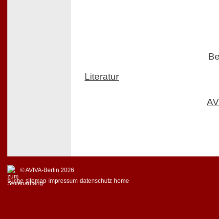
Be
Literatur
AV
© AVIVA-Berlin 2026
suche
sitemap
impressum
datenschutz
home