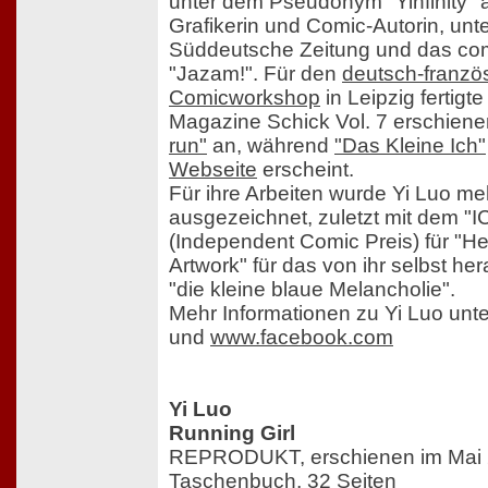
unter dem Pseudonym "Yinfinity" als
Grafikerin und Comic-Autorin, unt
Süddeutsche Zeitung und das co
"Jazam!". Für den
deutsch-franzö
Comicworkshop
in Leipzig fertigt
Magazine Schick Vol. 7 erschien
run"
an, während
"Das Kleine Ich"
Webseite
erscheint.
Für ihre Arbeiten wurde Yi Luo me
ausgezeichnet, zuletzt mit dem "
(Independent Comic Preis) für "
Artwork" für das von ihr selbst 
"die kleine blaue Melancholie".
Mehr Informationen zu Yi Luo unt
und
www.facebook.com
Yi Luo
Running Girl
REPRODUKT, erschienen im Mai
Taschenbuch, 32 Seiten