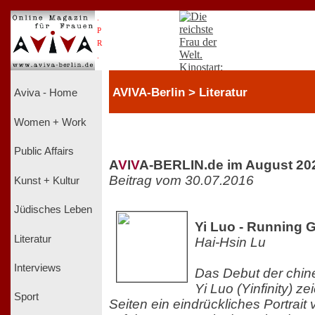
.
P
R
.
AVIVA-Berlin > Literatur
Aviva - Home
Women + Work
Public Affairs
A
V
I
V
A-BERLIN.de im August 20
Beitrag vom 30.07.2016
Kunst + Kultur
Jüdisches Leben
Yi Luo - Running G
Literatur
Hai-Hsin Lu
Interviews
Das Debut der chines
Yi Luo (Yinfinity) z
Sport
Seiten ein eindrückliches Portrait