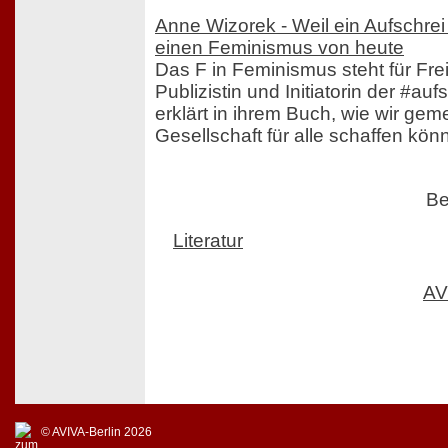
Anne Wizorek - Weil ein Aufschrei 
einen Feminismus von heute
Das F in Feminismus steht für Freih
Publizistin und Initiatorin der #a
erklärt in ihrem Buch, wie wir ge
Gesellschaft für alle schaffen kön
Be
Literatur
AV
© AVIVA-Berlin 2026