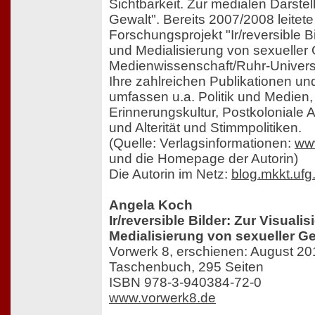
Sichtbarkeit. Zur medialen Darstel
Gewalt". Bereits 2007/2008 leitet
Forschungsprojekt "Ir/reversible Bi
und Medialisierung von sexueller G
Medienwissenschaft/Ruhr-Univers
Ihre zahlreichen Publikationen u
umfassen u.a. Politik und Medien
Erinnerungskultur, Postkoloniale
und Alterität und Stimmpolitiken.
(Quelle: Verlagsinformationen:
ww
und die Homepage der Autorin)
Die Autorin im Netz:
blog.mkkt.ufg
Angela Koch
Ir/reversible Bilder: Zur Visuali
Medialisierung von sexueller G
Vorwerk 8, erschienen: August 20
Taschenbuch, 295 Seiten
ISBN 978-3-940384-72-0
www.vorwerk8.de