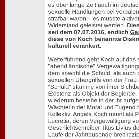
es über lange Zeit auch im deuts
sexuelle Handlungen bei verbalem
strafbar waren – es musste aktiver
Widerstand geleistet werden.
Dies
seit dem 07.07.2016, endlich
Ge
diese von Koch benannte Diskre
kulturell verankert.
Weiterführend geht Koch auf das
"abendländische" Vergewaltigungs
dem sowohl die Schuld, als auch
sexuellen Übergriffs von der Frau 
"Schuld" stamme von ihrer Sichtbar
Existenz als Objekt der Begierde.
wiederum bestehe in der ihr aufg
Wächterin der Moral und Tugend 
Kollektiv. Angela Koch nennt als 
Lucretia, deren Vergewaltigung v
Geschichtschreiber Titus Livius d
Laufe der Jahrtausende breit rezip