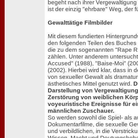
begeht nach ihrer Vergewaltigung
ist der einzig "ehrbare" Weg, der fü
Gewalttätige Filmbilder
Mit diesem fundierten Hintergrun
den folgenden Teilen des Buches a
die zu dem sogenannten "Rape 
zählen. Unter anderem untersucht
Accused" (1988), "Baise-Moi" (200
(2002). Hierbei wird klar, dass in 
von sexueller Gewalt als dramatu
ästhetisches Mittel genutzt wird.
D
Darstellung von Vergewaltigung
Zerstörung von weiblichen Körp
voyeuristische Ereignisse für e
männlichen Zuschauer.
So werden sowohl die Spiel- als 
Dokumentarfilme, die sexuelle Ge
und verbildlichen, in die Verstric
Wissen, Macht und Deutungshohei