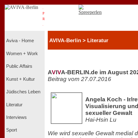
.
P
R
.
AVIVA-Berlin > Literatur
Aviva - Home
Women + Work
Public Affairs
A
V
I
V
A-BERLIN.de im August 20
Beitrag vom 27.07.2016
Kunst + Kultur
Jüdisches Leben
Angela Koch - Ir/re
Literatur
Visualisierung un
sexueller Gewalt
Interviews
Hai-Hsin Lu
Sport
Wie wird sexuelle Gewalt medial d