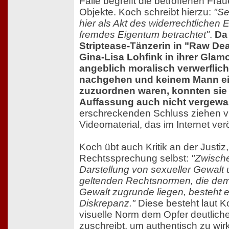
Fälle begreift die betroffenen Frau
Objekte. Koch schreibt hierzu:
"Se
hier als Akt des widerrechtlichen 
fremdes Eigentum betrachtet"
.
Da
Striptease-Tänzerin in "Raw Dea
Gina-Lisa Lohfink in ihrer Glam
angeblich moralisch verwerflic
nachgehen und keinem Mann ei
zuzuordnen waren, konnten sie
Auffassung auch nicht vergewal
erschreckenden Schluss ziehen v
Videomaterial, das im Internet verö
Koch übt auch Kritik an der Justiz,
Rechtssprechung selbst:
"Zwische
Darstellung von sexueller Gewalt
geltenden Rechtsnormen, die dem 
Gewalt zugrunde liegen, besteht e
Diskrepanz."
Diese besteht laut K
visuelle Norm dem Opfer deutliche
zuschreibt, um authentisch zu wirk