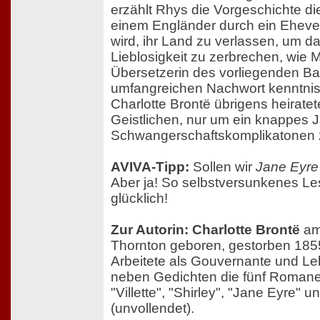
erzählt Rhys die Vorgeschichte di
einem Engländer durch ein Eheve
wird, ihr Land zu verlassen, um d
Lieblosigkeit zu zerbrechen, wie 
Übersetzerin des vorliegenden Ba
umfangreichen Nachwort kenntnisr
Charlotte Brontë übrigens heirate
Geistlichen, nur um ein knappes J
Schwangerschaftskomplikatonen z
AVIVA-Tipp:
Sollen wir
Jane Eyre
Aber ja! So selbstversunkenes Le
glücklich!
Zur Autorin: Charlotte Brontë
am 
Thornton geboren, gestorben 185
Arbeitete als Gouvernante und Le
neben Gedichten die fünf Romane
"Villette", "Shirley", "Jane Eyre"
(unvollendet).