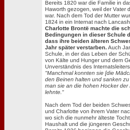
Bereits 1820 war die Familie in d
Haworth gezogen, weil der Vater dor
war. Nach dem Tod der Mutter wur
1824 in ein Internat nach Lancash
Charlotte Brontë machte die sc
Bedingungen in dieser Schule da
dass ihre beiden älteren Schwes
Jahr später verstarben.
Auch Jan
Schule, in der das Leben der Schü
von Kälte und Hunger und dem G
Unverständnis des Internatsleiters
"Manchmal konnten sie [die Mädch
den Beinen halten und sanken zu
man sie an die hohen Hocker der
lehnte."
Nach dem Tod der beiden Schwes
und Charlotte von ihrem Vater na
wo sich die nunmehr älteste Toch
Haushalt und die jüngeren Geschw