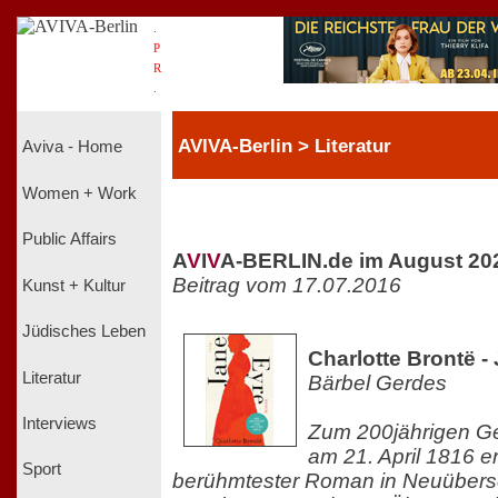
.
P
R
.
AVIVA-Berlin > Literatur
Aviva - Home
Women + Work
Public Affairs
A
V
I
V
A-BERLIN.de im August 20
Beitrag vom 17.07.2016
Kunst + Kultur
Jüdisches Leben
Charlotte Brontë -
Literatur
Bärbel Gerdes
Interviews
Zum 200jährigen Ge
am 21. April 1816 er
Sport
berühmtester Roman in Neuübers