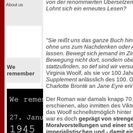
von der renommierten Übersetzeri
About us
Lohnt sich ein erneutes Lesen?
"Sie reißt uns das ganze Buch hind
ohne uns zum Nachdenken oder Au
lassen. Bewegt sich jemand im Zi
Bewegung nicht dort, sondern obe
stattzufinden, so tief sind wir vers
We
Virginia Woolf, als sie vor 100 Ja
remember
Supplement
anlässlich des 100. 
Charlotte Brontë an
Jane Eyre
eri
Der Roman war damals knapp 70 
erschienen, also inmitten des Vikto
das Woolf schnellstmöglich hinter 
war es doch
geprägt von strenge
Moralvorstellungen und einer st
imperialistischen und - damit e