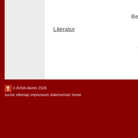
Be
Literatur
© AVIVA-Berlin 2026
suche
sitemap
impressum
datenschutz
home