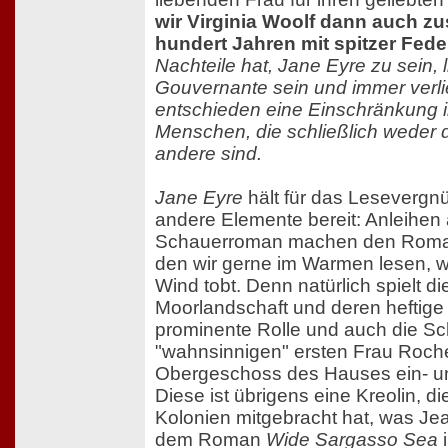
wir Virginia Woolf dann auch zu
hundert Jahren mit spitzer Fede
Nachteile hat, Jane Eyre zu sein, 
Gouvernante sein und immer verlie
entschieden eine Einschränkung in
Menschen, die schließlich weder 
andere sind.
Jane Eyre
hält für das Lesevergn
andere Elemente bereit: Anleihen
Schauerroman machen den Roman
den wir gerne im Warmen lesen, 
Wind tobt. Denn natürlich spielt d
Moorlandschaft und deren heftige
prominente Rolle und auch die Sc
"wahnsinnigen" ersten Frau Roche
Obergeschoss des Hauses ein- un
Diese ist übrigens eine Kreolin, 
Kolonien mitgebracht hat, was J
dem Roman
Wide Sargasso Sea
i