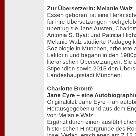
Zur Übersetzerin: Melanie Walz
,
Essen geboren, ist eine literarisch
für ihre Übersetzungen hochgelob
übertrug sie Jane Austen, Charlotte
Antonia S. Byatt und Patricia Hig
Melanie Walz studierte Pädagogik
Soziologie in München, arbeitete 
Lektorin und begann in den 1980g
literarischen Übersetzungen. Sie 
Stipendien sowie 2015 den Überse
Landeshauptstadt München.
Charlotte Brontë
Jane Eyre – eine Autobiographi
Originaltitel: Jane Eyre – an auto
Herausgegeben und aus dem Engl
von Melanie Walz
Ergänzt durch einen ausführliche
historischen Hintergründe des Ro
Insel Verlag, erschienen am 7.12