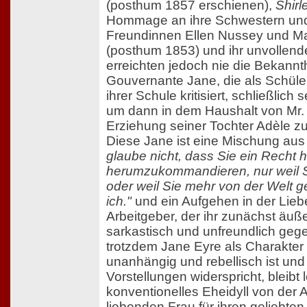
(posthum 1857 erschienen),
Shirl
Hommage an ihre Schwestern und
Freundinnen Ellen Nussey und Ma
(posthum 1853) und ihr unvollen
erreichten jedoch nie die Bekannth
Gouvernante Jane, die als Schüle
ihrer Schule kritisiert, schließlich 
um dann in dem Haushalt von Mr. 
Erziehung seiner Tochter Adèle zu
Diese Jane ist eine Mischung au
glaube nicht, dass Sie ein Recht 
herumzukommandieren, nur weil Sie
oder weil Sie mehr von der Welt 
ich."
und ein Aufgehen in der Lieb
Arbeitgeber, der ihr zunächst äuße
sarkastisch und unfreundlich gege
trotzdem Jane Eyre als Charakter a
unanhängig und rebellisch ist und
Vorstellungen widerspricht, bleibt 
konventionelles Eheidyll von der 
liebenden Frau für ihren geliebte