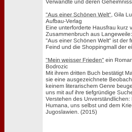
Verwandte und deren Geheimniss
"Aus einer Schönen Welt"
, Gila L
Aufbau-Verlag
Eine unterforderte Hausfrau kurz 
Zusammenbruch aus Langeweile: I
"Aus einer Schönen Welt" ist der 
Feind und die Shoppingmall der ein
"Mein weisser Frieden"
ein Roman
Bodrozic
Mit ihrem dritten Buch bestätigt M
sie eine ausgezeichnete Beobachter
keinem literarischem Genre beug
uns mit auf ihre tiefgründige Suc
Verstehen des Unverständlichen: 
Humana, uns selbst und dem Krie
Jugoslawien. (2015)