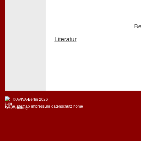
Be
Literatur
© AVIVA-Berlin 2026
suche
sitemap
impressum
datenschutz
home