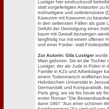
Lustiger hier eindrucksvoll betreib
statt vorgefertigten Antworten zu fo
mühseligere und zeitintensivere (
Kawumm mit Kawumm zu beantwor
in den seltensten Fällen als gute
Gefühl der Demütigung eines Ind
kaum mit Gewalt bezwingen werd
langfristig nur mit einem offenen 
und einer Forder- statt Förderpoliti
Zur Autorin: Gila Lustiger
wurde 
Main geboren. Sie ist die Tochter 
Lustiger, der als Jude in Polen in 
Familie in KZs und Arbeitslager k
einem Todesmarsch entfliehen ko
Hebräischen Universität in Jerusal
Germanistik und Komparatistik, b
Paris ging, wo sie bis heute als frei
erster Roman "Die Bestandsaufna
dann 1997 "Aus einer schönen Wel
Familienroman "So sind wir" war 20