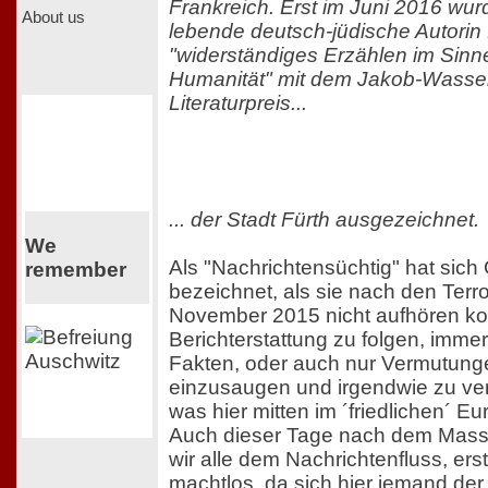
Frankreich. Erst im Juni 2016 wurd
About us
lebende deutsch-jüdische Autorin f
"widerständiges Erzählen im Sinne
Humanität" mit dem Jakob-Wass
Literaturpreis...
... der Stadt Fürth ausgezeichnet.
We
Als "Nachrichtensüchtig" hat sich 
remember
bezeichnet, als sie nach den Ter
November 2015 nicht aufhören ko
Berichterstattung zu folgen, imm
Fakten, oder auch nur Vermutunge
einzusaugen und irgendwie zu ve
was hier mitten im ´friedlichen´ Eu
Auch dieser Tage nach dem Massa
wir alle dem Nachrichtenfluss, ers
machtlos, da sich hier jemand der