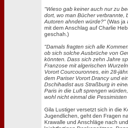
"Wieso gab keiner auch nur zu b
dort, wo man Bücher verbrannte, b
Autoren ahnden würde?"
(Was ja 
mit dem Anschlag auf Charlie Heb
geschah.)
"Damals fragten sich alle Kommen
ob sich solche Ausbrüche von Ge
könnten. Dass sich zehn Jahre spä
Franzose mit algerischen Wurzeln
Vorort Courcouronnes, ein 28-jähr
dem Pariser Vorort Drancy und ein
Dschihadist aus Straßburg in einer
Paris in die Luft sprengen würden
wohl nicht einmal die Pessimisten 
Gila Lustiger versetzt sich in die 
Jugendlichen, geht den Fragen 
Krawalle und Anschläge nach un