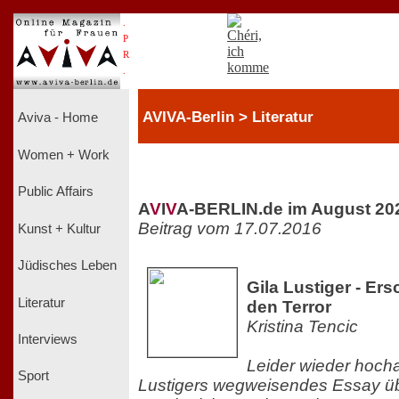
.
P
R
.
AVIVA-Berlin > Literatur
Aviva - Home
Women + Work
Public Affairs
A
V
I
V
A-BERLIN.de im August 20
Beitrag vom 17.07.2016
Kunst + Kultur
Jüdisches Leben
Gila Lustiger - Er
Literatur
den Terror
Kristina Tencic
Interviews
Leider wieder hochak
Sport
Lustigers wegweisendes Essay übe