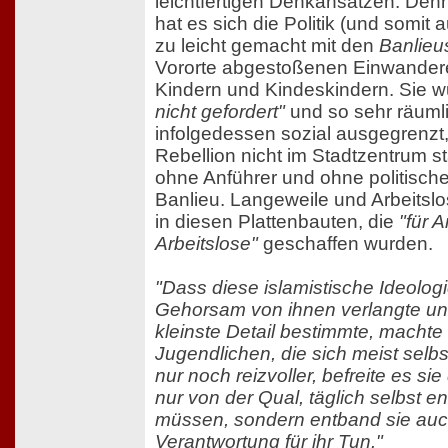
leichtfertigen Denkansätzen. Den
hat es sich die Politik (und somit 
zu leicht gemacht mit den
Banlieu
Vororte abgestoßenen Einwander
Kindern und Kindeskindern. Sie 
nicht gefordert"
und so sehr räuml
infolgedessen sozial ausgegrenzt,
Rebellion nicht im Stadtzentrum s
ohne Anführer und ohne politische
Banlieu. Langeweile und Arbeitslo
in diesen Plattenbauten, die
"für A
Arbeitslose"
geschaffen wurden.
"Dass diese islamistische Ideolog
Gehorsam von ihnen verlangte und 
kleinste Detail bestimmte, machte s
Jugendlichen, die sich meist selb
nur noch reizvoller, befreite es si
nur von der Qual, täglich selbst e
müssen, sondern entband sie auch
Verantwortung für ihr Tun."