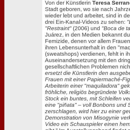
Von der Künstlerin
Teresa Serran
Stadt geboren, wo sie nach Jahrz
wieder lebt und arbeitet, sind in d
drei Ein-Kanal-Videos zu sehen:
"
"Restraint"
(2006) und
"Boca de ta
Juárez, in den Medien bekannt dur
Femizide, denen vor allem Frauen 
ihren Lebensunterhalt in den "ma
(sweatshops) verdienen, fehlt in i
Auseinandersetzung mit den drin
gesellschaftlichen Problemen nich
ersetzt die Künstlerin den ausgeb
Frauen mit einer Papiermaché-Figu
Arbeiterin einer "maquiladora" gekl
fröhliche, religiös begründete Vol
Stock ein buntes, mit Schleifen ve
eine "piñata" – voll Bonbons und 
zerschlagen, wird hier zu einer ge
Demonstration von Misogynie verke
Video ein Schauspieler einen her