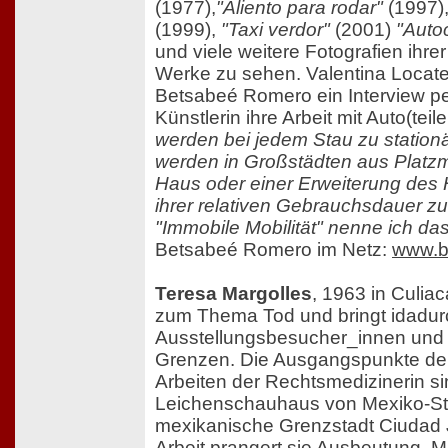
(1977),
"Aliento para rodar"
(1997)
(1999),
"Taxi verdor"
(2001)
"Auto
und viele weitere Fotografien ihrer
Werke zu sehen. Valentina Locatell
Betsabeé Romero ein Interview per
Künstlerin ihre Arbeit mit Auto(teile
werden bei jedem Stau zu stationä
werden in Großstädten aus Platz
Haus oder einer Erweiterung de
ihrer relativen Gebrauchsdauer zu
"Immobile Mobilität" nenne ich das
Betsabeé Romero im Netz:
www.b
Teresa Margolles
, 1963 in Culiac
zum Thema Tod und bringt idadur
Ausstellungsbesucher_innen und s
Grenzen. Die Ausgangspunkte der
Arbeiten der Rechtsmedizinerin s
Leichenschauhaus von Mexiko-Sta
mexikanische Grenzstadt Ciudad J
Arbeit prangert sie Ausbeutung, M