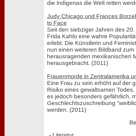
die Indigenas die Welt retten werd
Judy Chicago und Frances Borzell
to Face
Seit den siebziger Jahren des 20.
Frida Kahlo eine wahre Popularit
erlebt. Die Künstlerin und Feminis
nun einen weiteren Bildband zum
herausragenden mexikanischen M
herausgebracht. (2011)
Frauenmorde in Zentralamerika u
Eine Frau zu sein erhöht auf der 
Risiko eines gewaltsamen Todes. I
es jedoch besonders gefährlich, m
Geschlechtszuschreibung "weibli
werden. (2011)
Be
Literatur