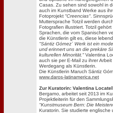
Casas. Zu sehen sind sowohl in de
auch im Kunstband Werke aus ihr
Fotoprojekt
"Creencias"
. Sinnsprü
Muttersprache Totzil werden dur
Fotografien illustriert. Totzil gehö
Sprachen, die vom Spanischen ve
die Künstlerin gilt es, diese lebe
"Sántiz Gómez´ Werk ist ein mod
und erinnert uns an die prekäre Si
kulturellen Minorität."
Valentina Loc
auch sie per E-Mail zu ihrer Arbei
Werdegang als Künstlerin.
Die Künstlerin Maruch Sántiz Góm
www.daros-latinamerica.net
Zur Kuratorin: Valentina Locatell
Bergamo, arbeitet seit 2013 im 
Projektleiterin für den Sammlungs
"Kunstmuseum Bern: Die Meister
Kuratorin. Sie studierte englisch