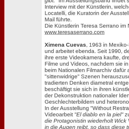
gibt."
Im Ausstellungsband findet 
Interview mit der Künstlerin, welc
Locatelli, die Kuratorin der Ausstel
Mail führte.
Die Künstlerin Teresa Serrano im 
www.teresaserrano.com
Ximena Cuevas
, 1963 in Mexiko-
und arbeitet ebenda. Seit 1990, d
ihre erste Videokamera kaufte, dre
Filme und Videos, nachdem sie in
beim Nationalen Filmarchiv dafür a
"sittenwidrige" Szenen herauszu
tradierten Denken diametral entg
beschäftigt sie sich in ihren künst
der Dekonstruktion nationaler Ident
Geschlechterbildern und heteronor
In der Ausstellung "Without Restrain
Videoarbeit
"El diablo en la piel"
z
die Protagonistin wiederholt Wick
in die Augen reibt, so dass diese t