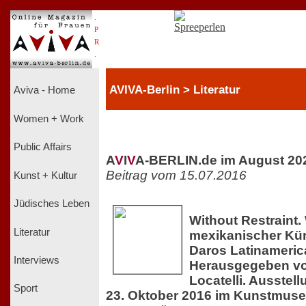
.
P
R
.
AVIVA-Berlin > Literatur
Aviva - Home
Women + Work
Public Affairs
A
V
I
V
A-BERLIN.de im August 20
Beitrag vom 15.07.2016
Kunst + Kultur
Jüdisches Leben
Without Restraint.
Literatur
mexikanischer Kün
Daros Latinamerica
Interviews
Herausgegeben vo
Locatelli. Ausstel
Sport
23. Oktober 2016 im Kunstmus