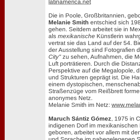
latinamerica.net
Die in Poole, Großbritannien, geb
Melanie Smith
entschied sich 19
gehen. Seitdem arbeitet sie in Me
als
mexikanische
Künstlerin wah
vertrat sie das Land auf der 54. B
der Ausstellung sind Fotografien 
City"
zu sehen, Aufnahmen, die Me
Luft porträtieren. Durch die Distan
Perspektive auf die Megalopole, d
und Strukturen geprägt ist. Die Ha
einem dystopischen, menschenab
Straßenzüge vom Reißbrett form
anonymes Netz.
Melanie Smith im Netz:
www.melan
Maruch Sántiz Gómez
, 1975 in 
indigenen Dorf im mexikanischen
geboren, arbeitet vor allem mit d
und Sprache im nahegelegenen Sa