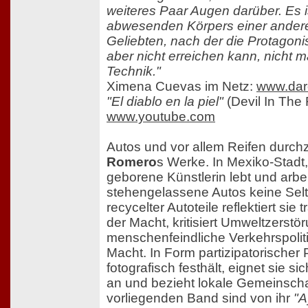
weiteres Paar Augen darüber. Es 
abwesenden Körpers einer andere
Geliebten, nach der die Protagonist
aber nicht erreichen kann, nicht ma
Technik."
Ximena Cuevas im Netz:
www.daro
"El diablo en la piel"
(Devil In The 
www.youtube.com
Autos und vor allem Reifen durc
Romero
s Werke. In Mexiko-Stadt
geborene Künstlerin lebt und arbei
stehengelassene Autos keine Selte
recycelter Autoteile reflektiert sie
der Macht, kritisiert Umweltzerstö
menschenfeindliche Verkehrspolit
Macht. In Form partizipatorischer 
fotografisch festhält, eignet sie s
an und bezieht lokale Gemeinschaf
vorliegenden Band sind von ihr
"A