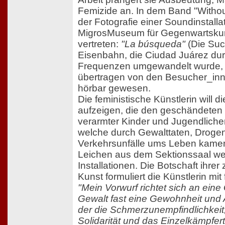
Femizide an. In dem Band "Without 
der Fotografie einer Soundinstall
MigrosMuseum für Gegenwartskuns
vertreten:
"La búsqueda"
(Die Suc
Eisenbahn, die Ciudad Juárez durc
Frequenzen umgewandelt wurde, is
übertragen von den Besucher_i
hörbar gewesen.
Die feministische Künstlerin will 
aufzeigen, die den geschändeten 
verarmter Kinder und Jugendlicher
welche durch Gewalttaten, Drog
Verkehrsunfälle ums Leben kamen
Leichen aus dem Sektionssaal wer
Installationen. Die Botschaft ihrer z
Kunst formuliert die Künstlerin mi
"Mein Vorwurf richtet sich an eine 
Gewalt fast eine Gewohnheit und Al
der die Schmerzunempfindlichkeit
Solidarität und das Einzelkämpfe