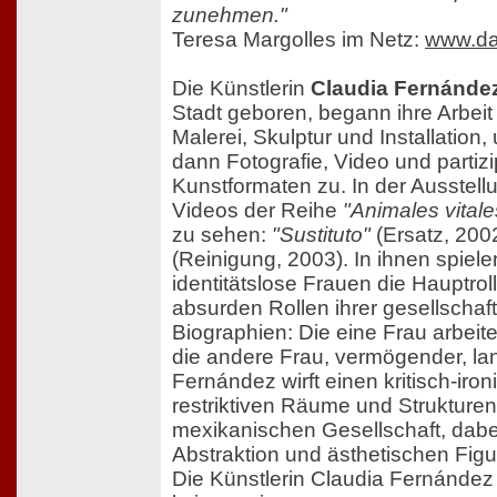
zunehmen."
Teresa Margolles im Netz:
www.dar
Die Künstlerin
Claudia Fernánde
Stadt geboren, begann ihre Arbeit
Malerei, Skulptur und Installation
dann Fotografie, Video und partizi
Kunstformaten zu. In der Ausstellu
Videos der Reihe
"Animales vitale
zu sehen:
"Sustituto"
(Ersatz, 200
(Reinigung, 2003). In ihnen spie
identitätslose Frauen die Hauptrol
absurden Rollen ihrer gesellschaf
Biographien: Die eine Frau arbeite
die andere Frau, vermögender, lan
Fernández wirft einen kritisch-iron
restriktiven Räume und Strukturen
mexikanischen Gesellschaft, dabei 
Abstraktion und ästhetischen Figu
Die Künstlerin Claudia Fernández