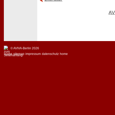
AV
© AVIVA-Berlin 2026
suche
sitemap
impressum
datenschutz
home