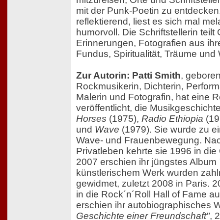
mit der Punk-Poetin zu entdecken.
reflektierend, liest es sich mal me
humorvoll. Die Schriftstellerin tei
Erinnerungen, Fotografien aus ih
Fundus, Spiritualität, Träume un
Zur Autorin: Patti Smith
, gebore
Rockmusikerin, Dichterin, Perform
Malerin und Fotografin, hat eine 
veröffentlicht, die Musikgeschicht
Horses
(1975),
Radio Ethiopia
(19
und
Wave
(1979). Sie wurde zu ei
Wave- und Frauenbewegung. Nac
Privatleben kehrte sie 1996 in die 
2007 erschien ihr jüngstes Album
künstlerischem Werk wurden zahl
gewidmet, zuletzt 2008 in Paris. 
in die Rock´n´Roll Hall of Fame
erschien ihr autobiographisches
Geschichte einer Freundschaft"
, 