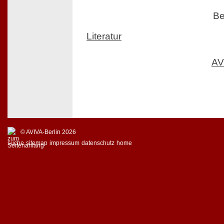
Be
Literatur
AV
© AVIVA-Berlin 2026
suche
sitemap
impressum
datenschutz
home