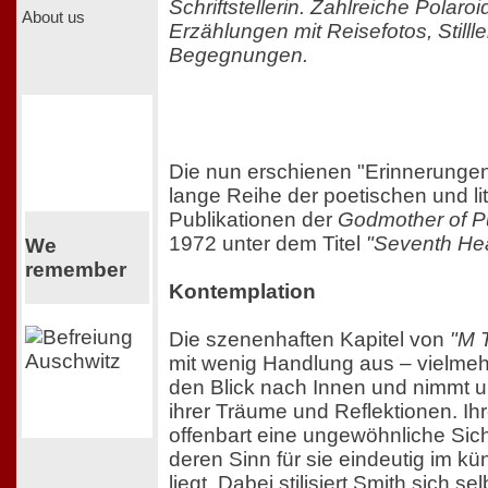
Schriftstellerin. Zahlreiche Polaro
About us
Erzählungen mit Reisefotos, Still
Begegnungen.
Die nun erschienen "Erinnerungen
lange Reihe der poetischen und li
Publikationen der
Godmother of 
1972 unter dem Titel
"Seventh He
We
remember
Kontemplation
Die szenenhaften Kapitel von
"M T
mit wenig Handlung aus – vielmehr
den Blick nach Innen und nimmt un
ihrer Träume und Reflektionen. Ih
offenbart eine ungewöhnliche Sic
deren Sinn für sie eindeutig im k
liegt. Dabei stilisiert Smith sich s