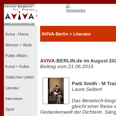
.
P
R
.
AVIVA-Berlin > Literatur
Aviva - Home
Women + Work
Public Affairs
A
V
I
V
A-BERLIN.de im August 20
Beitrag vom 21.06.2016
Kunst + Kultur
Jüdisches Leben
Patti Smith - M Tr
Literatur
Laura Seibert
Interviews
Das literarisch-bio
gleicht einer Reise 
Sport
Gedankenwelt der Dichterin, Säng