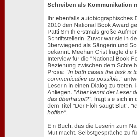
Schreiben als Kommunikation mi
Ihr ebenfalls autobiographisches
2010 den National Book Award ge
Patti Smith erstmals große Aufmer
Schriftstellerin. Zuvor war sie in 
überwiegend als Sängerin und So
bekannt. Meehan Crist fragte die P
Interview für die "National Book 
Beziehung zwischen dem Schreib
Prosa:
"In both cases the task is t
communicative as possible,"
antwo
Leserin in einen Dialog zu treten, i
Anliegen.
"Aber kennt der Leser d
das überhaupt?"
, fragt sie sich i
dem Titel "Der Floh saugt Blut".
"I
hoffen"
.
Ein Buch, das die Leserin zum Na
Mut macht, Selbstgespräche zu fü