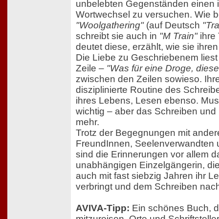
unbelebten Gegenständen einen i
Wortwechsel zu versuchen. Wie be
"Woolgathering"
(auf Deutsch
"Tr
schreibt sie auch in
"M Train"
ihre
deutet diese, erzählt, wie sie ihren
Die Liebe zu Geschriebenem liest s
Zeile –
"Was für eine Droge, diese
zwischen den Zeilen sowieso. Ihre
disziplinierte Routine des Schreib
ihres Lebens, Lesen ebenso. Musik, 
wichtig – aber das Schreiben und
mehr.
Trotz der Begegnungen mit ande
FreundInnen, Seelenverwandten u
sind die Erinnerungen vor allem 
unabhängigen Einzelgängerin, die
auch mit fast siebzig Jahren ihr L
verbringt und dem Schreiben nac
AVIVA-Tipp:
Ein schönes Buch, da
mitzureisen, Orte und Schriftstel