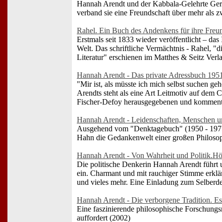
Hannah Arendt und der Kabbala-Gelehrte Ge
verband sie eine Freundschaft über mehr als z
Rahel. Ein Buch des Andenkens für ihre Freu
Erstmals seit 1833 wieder veröffentlicht – das
Welt. Das schriftliche Vermächtnis - Rahel, "d
Literatur" erschienen im Matthes & Seitz Verl
Hannah Arendt - Das private Adressbuch 195
"Mir ist, als müsste ich mich selbst suchen g
Arendts steht als eine Art Leitmotiv auf dem C
Fischer-Defoy herausgegebenen und kommenti
Hannah Arendt - Leidenschaften, Menschen 
Ausgehend vom "Denktagebuch" (1950 - 1975)
Hahn die Gedankenwelt einer großen Philosop
Hannah Arendt - Von Wahrheit und Politik.H
Die politische Denkerin Hannah Arendt führt
ein. Charmant und mit rauchiger Stimme erklärt
und vieles mehr. Eine Einladung zum Selberd
Hannah Arendt - Die verborgene Tradition. E
Eine faszinierende philosophische Forschung
auffordert (2002)