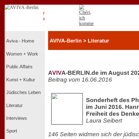
.
P
R
.
AVIVA-Berlin > Literatur
Aviva - Home
Women + Work
Public Affairs
A
V
I
V
A-BERLIN.de im August 20
Beitrag vom 16.06.2016
Kunst + Kultur
Jüdisches Leben
Sonderheft des Ph
Literatur
im Juni 2016. Hann
Freiheit des Denk
Interviews
Laura Seibert
Sport
146 Seiten widmen sich der jüdisc