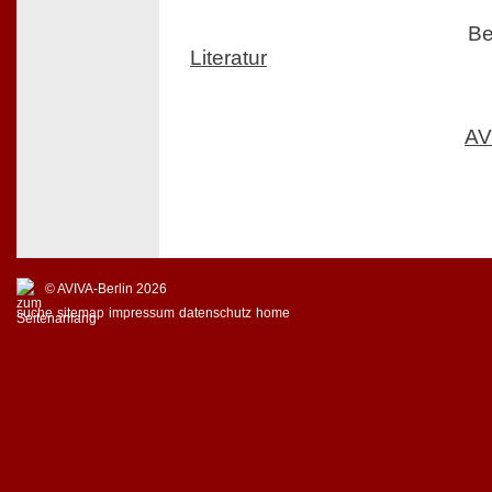
Be
Literatur
AV
© AVIVA-Berlin 2026
suche
sitemap
impressum
datenschutz
home