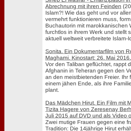
Abrechnung mit ihren Feinden
(20
Islam?! Wie das geht und vor alle
vermehrt funktionieren muss, formu
Buchautorin mit marokkanischen 
furchtlos in ihrem Werk und stellt
aktuell weltweit verbreitete Islam-I
Sonita. Ein Dokumentarfilm von
Maghami. Kinostart: 26. Mai 2016.
Vor den Taliban geflüchtet, rappt 
Afghanin in Teheran gegen den 
an den meistbietenden Freier. Ihr 
einem jähen Ende, als ihre Famili
plant.
Das Mädchen Hirut. Ein Film mit 
Tizita Hagere von Zeresenay Berh
Juli 2015 auf DVD und als Video
Zwei mutige Frauen gegen eine fr
Tradition: Die 14jährige Hirut erhä