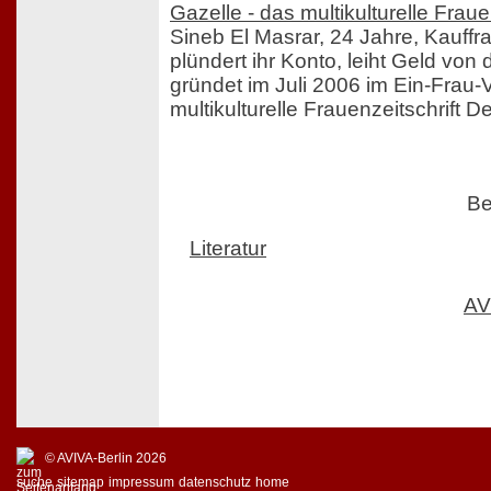
Gazelle - das multikulturelle Fra
Sineb El Masrar, 24 Jahre, Kauff
plündert ihr Konto, leiht Geld von
gründet im Juli 2006 im Ein-Frau-V
multikulturelle Frauenzeitschrift 
Be
Literatur
AV
© AVIVA-Berlin 2026
suche
sitemap
impressum
datenschutz
home