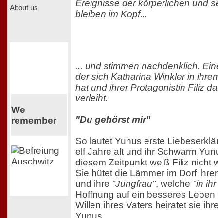
Ereignisse der körperlichen und se
About us
bleiben im Kopf...
... und stimmen nachdenklich. Ei
der sich Katharina Winkler in ihr
hat und ihrer Protagonistin Filiz 
verleiht.
We
"Du gehörst mir"
remember
So lautet Yunus erste Liebeserklär
elf Jahre alt und ihr Schwarm Yun
diesem Zeitpunkt weiß Filiz nicht 
Sie hütet die Lämmer im Dorf ihrer
und ihre
"Jungfrau"
, welche
"in ih
Hoffnung auf ein besseres Leben
Willen ihres Vaters heiratet sie ih
Yunus.