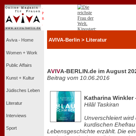
.
P
R
.
AVIVA-Berlin > Literatur
Aviva - Home
Women + Work
Public Affairs
A
V
I
V
A-BERLIN.de im August 20
Beitrag vom 10.06.2016
Kunst + Kultur
Jüdisches Leben
Katharina Winkler
Literatur
Hilâl Taskiran
Interviews
Unverschleiert wird
kurdischen Ehefrau
Sport
Lebensgeschichte erzählt. Die ein