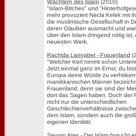
Wächtern des Islam
(2010)
"Islam-Bitches" und "Hinterhofgese
mehr provoziert Necla Kelek mit i
die muslimische Gesellschaft in 
deren Glauben ausmacht und war
über den Islam dringend nötig ist, 
neuesten Werk.
Rachida Lamrabet - Frauenland
(
"Welcher Kerl nimmt schon Unterwü
Jetzt einmal ganz im Ernst, du bist 
Europa deine Würde zu verhökern
marokkanischen Männer bezeichn
Frauenland, denn sie sind der Me
dort das Sagen haben. Doch der 
nicht nur die unterschiedlichen
Geschlechterverhältnisse zwisc
dem Islam, sondern auch die gro
eigenen Identität.
Seyran Ates - Der Islam braucht e