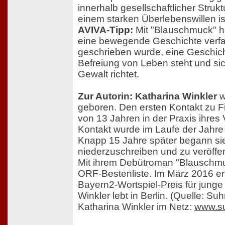
innerhalb gesellschaftlicher Struk
einem starken Überlebenswillen is
AVIVA-Tipp:
Mit "Blauschmuck" ha
eine bewegende Geschichte verfas
geschrieben wurde, eine Geschicht
Befreiung von Leben steht und si
Gewalt richtet.
Zur Autorin: Katharina Winkler
w
geboren. Den ersten Kontakt zu Fili
von 13 Jahren in der Praxis ihres 
Kontakt wurde im Laufe der Jahre 
Knapp 15 Jahre später begann sie
niederzuschreiben und zu veröffen
Mit ihrem Debütroman "Blauschmu
ORF-Bestenliste. Im März 2016 erh
Bayern2-Wortspiel-Preis für junge 
Winkler lebt in Berlin. (Quelle: S
Katharina Winkler im Netz:
www.s