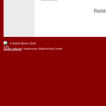
Romi
© AVIVA-Berlin 2026
suche
sitemap
impressum
datenschutz
home