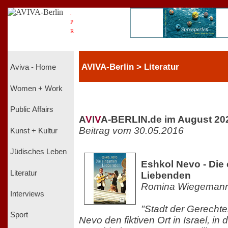
.
P
R
.
AVIVA-Berlin > Literatur
Aviva - Home
Women + Work
Public Affairs
A
V
I
V
A-BERLIN.de im August 20
Beitrag vom 30.05.2016
Kunst + Kultur
Jüdisches Leben
Eshkol Nevo - Die
Literatur
Liebenden
Romina Wiegeman
Interviews
"Stadt der Gerechte
Sport
Nevo den fiktiven Ort in Israel, i