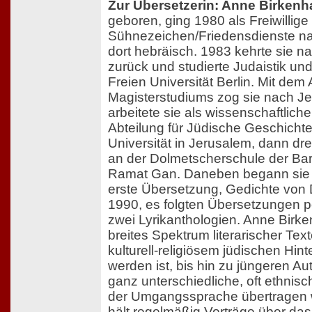
Zur Übersetzerin: Anne Birkenh
geboren, ging 1980 als Freiwillige
Sühnezeichen/Friedensdienste nac
dort hebräisch. 1983 kehrte sie 
zurück und studierte Judaistik un
Freien Universität Berlin. Mit dem
Magisterstudiums zog sie nach J
arbeitete sie als wissenschaftliche
Abteilung für Jüdische Geschicht
Universität in Jerusalem, dann dre
an der Dolmetscherschule der Bar-I
Ramat Gan. Daneben begann sie z
erste Übersetzung, Gedichte von 
1990, es folgten Übersetzungen p
zwei Lyrikanthologien. Anne Birke
breites Spektrum literarischer Tex
kulturell-religiösem jüdischen Hin
werden ist, bis hin zu jüngeren Au
ganz unterschiedliche, oft ethnis
der Umgangssprache übertragen 
hält regelmäßig Vorträge über da