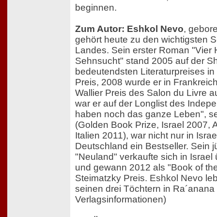
beginnen.
Zum Autor: Eshkol Nevo
, gebor
gehört heute zu den wichtigsten Sc
Landes. Sein erster Roman "Vier 
Sehnsucht" stand 2005 auf der Sho
bedeutendsten Literaturpreises in 
Preis, 2008 wurde er in Frankrei
Wallier Preis des Salon du Livre 
war er auf der Longlist des Indepe
haben noch das ganze Leben", s
(Golden Book Prize, Israel 2007, 
Italien 2011), war nicht nur in Isra
Deutschland ein Bestseller. Sein
"Neuland" verkaufte sich in Israe
und gewann 2012 als "Book of th
Steimatzky Preis. Eshkol Nevo leb
seinen drei Töchtern in Ra´anana /
Verlagsinformationen)