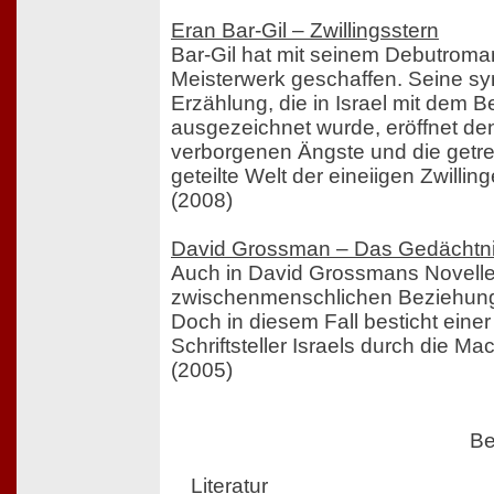
Eran Bar-Gil – Zwillingsstern
Bar-Gil hat mit seinem Debutroman
Meisterwerk geschaffen. Seine s
Erzählung, die in Israel mit dem B
ausgezeichnet wurde, eröffnet de
verborgenen Ängste und die getr
geteilte Welt der eineiigen Zwillin
(2008)
David Grossman – Das Gedächtni
Auch in David Grossmans Novelle
zwischenmenschlichen Beziehunge
Doch in diesem Fall besticht eine
Schriftsteller Israels durch die Ma
(2005)
Be
Literatur