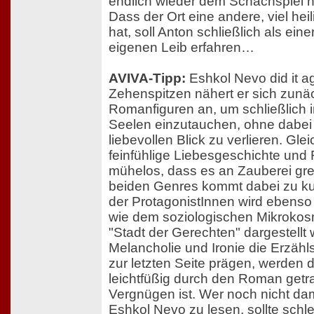
endlich wieder dem Schachspiel 
Dass der Ort eine andere, viel he
hat, soll Anton schließlich als ein
eigenen Leib erfahren…
AVIVA-Tipp:
Eshkol Nevo did it a
Zehenspitzen nähert er sich zunä
Romanfiguren an, um schließlich in
Seelen einzutauchen, ohne dabei
liebevollen Blick zu verlieren. Glei
feinfühlige Liebesgeschichte und 
mühelos, dass es an Zauberei gre
beiden Genres kommt dabei zu k
der ProtagonistInnen wird ebenso 
wie dem soziologischen Mikrokos
"Stadt der Gerechten" dargestellt
Melancholie und Ironie die Erzäh
zur letzten Seite prägen, werden 
leichtfüßig durch den Roman getr
Vergnügen ist. Wer noch nicht da
Eshkol Nevo zu lesen, sollte schl