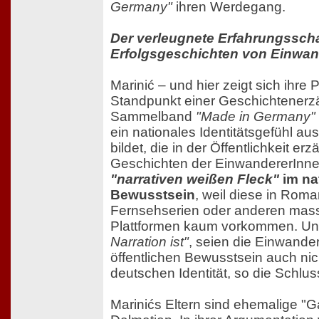
Germany"
ihren Werdegang.
Der verleugnete Erfahrungsscha
Erfolgsgeschichten von Einwan
Marinić – und hier zeigt sich ihre
Standpunkt einer Geschichtenerzähl
Sammelband
"Made in Germany"
ein nationales Identitätsgefühl a
bildet, die in der Öffentlichkeit er
Geschichten der EinwandererInnen
"narrativen weißen Fleck"
im na
Bewusstsein
, weil diese in Rom
Fernsehserien oder anderen ma
Plattformen kaum vorkommen. Un
Narration ist"
, seien die Einwande
öffentlichen Bewusstsein auch nic
deutschen Identität, so die Schlus
Marinićs Eltern sind ehemalige "G