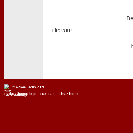
Be
Literatur
© AVIVA-Berlin 2026
suche
sitemap
impressum
datenschutz
home