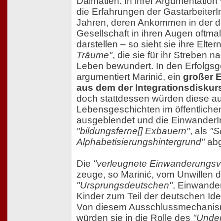
Dalmatien. In ihrer Argumentation 
die Erfahrungen der GastarbeiterI
Jahren, deren Ankommen in der 
Gesellschaft in ihren Augen oftma
darstellen – so sieht sie ihre Elter
Träume"
, die sie für ihr Streben
Leben bewundert. In den Erfolgsg
argumentiert Marinić, ein
großer 
aus dem der Integrationsdisku
doch stattdessen würden diese a
Lebensgeschichten im öffentliche
ausgeblendet und die EinwanderI
"bildungsferne[] Exbauern"
, als
"S
Alphabetisierungshintergrund"
abg
Die
"verleugnete Einwanderungsv
zeuge, so Marinić, vom Unwillen d
"Ursprungsdeutschen"
, Einwande
Kinder zum Teil der deutschen Ide
Von diesem Ausschlussmechanism
würden sie in die Rolle des
"Unde