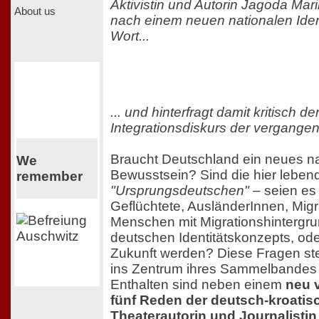
Aktivistin und Autorin Jagoda Mar
About us
nach einem neuen nationalen Iden
Wort...
... und hinterfragt damit kritisch 
Integrationsdiskurs der vergange
Braucht Deutschland ein neues na
We
Bewusstsein? Sind die hier leben
remember
"Ursprungsdeutschen"
– seien es
Geflüchtete, AusländerInnen, Mig
Menschen mit Migrationshintergru
deutschen Identitätskonzepts, od
Zukunft werden? Diese Fragen ste
ins Zentrum ihres Sammelbande
Enthalten sind neben einem
neu 
fünf Reden der deutsch-kroatisch
Theaterautorin und Journalistin