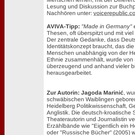
Lesung und Diskussion zur Buchp
Nachhören unter:
voicerepublic.c
AVIVA-Tipp:
"Made in Germany"
e
Thesen, oft überspitzt und mit viel 
Der zentrale Gedanke, dass Deuts
Identitätskonzept braucht, das di
Menschen unabhängig von der Her
Ethnie zusammenhält, wurde von 
überzeugend und anhand vieler bil
herausgearbeitet.
Zur Autorin: Jagoda Marinić
, wu
schwäbischen Waiblingen geboren 
Heidelberg Politikwissenschaft, G
Anglistik. Die deutsch-kroatische Sc
Theaterautorin und Journalistin ver
Erzählbände wie "Eigentlich ein H
oder "Russische Bücher" (2005) w