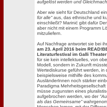
aufgelöst werden und Gleichmache
Aber wie sieht für Deutschland ei
für alle"
aus, das ethnische und kult
einschließt? Marinić gibt dafür D
aber nicht mit einem Programm 
mitzuliefern.
Auf Nachfrage antwortet sie bei ih
am 23. April 2016 beim READ!
Literaturfestival im Galli Theater
für sie kein intellektuelles, von o
Modell, sondern in Zukunft müsste
Wertediskurse geführt werden, in
beispielsweise mithilfe des komm
AusländerInnen noch stärker ein
Paradigma Mehrheitsgesellschaft
müsse zugunsten eines pluralisti
aufgebrochen werden, wo der
"Au
als das Gemeinsame"
wahrgenomm
Menschen lernen, mit der Differen