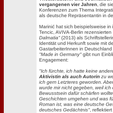
vergangenen vier Jahren
, die s
Konferenzen zum Thema Integratio
als deutsche Repräsentantin in d
Marinić hat sich beispielsweise in
Tencic, AVIVA-Berlin rezensiert
Dalmatia"
(2013) als Schriftstelle
Identität und Herkunft sowie mit d
GastarbeiterInnen in Deutschland
"Made in Germany"
gibt nun Einbli
Engagement:
"Ich fürchte, ich hatte keine ande
Aktivistin als auch Autorin
zu we
ich gern Letzteres geworden. Aber
wurde mir nicht gegeben, weil ich 
Bewusstsein dafür schärfen wollte,
Geschichten umgehen und was für
Roman ist, was eine deutsche Ges
deutsches Gedächtnis"
, reflektier