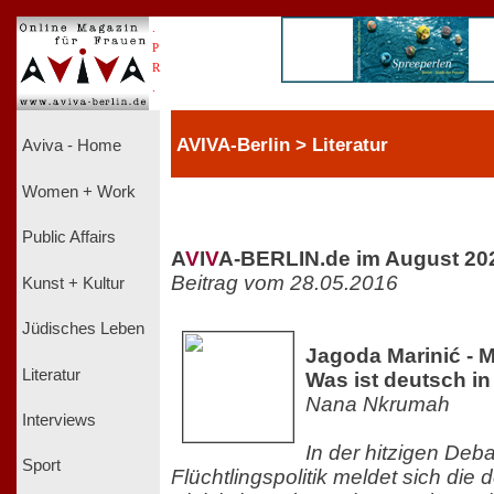
.
P
R
.
AVIVA-Berlin > Literatur
Aviva - Home
Women + Work
Public Affairs
A
V
I
V
A-BERLIN.de im August 20
Beitrag vom 28.05.2016
Kunst + Kultur
Jüdisches Leben
Jagoda Marinić - 
Literatur
Was ist deutsch i
Nana Nkrumah
Interviews
In der hitzigen Deba
Sport
Flüchtlingspolitik meldet sich die