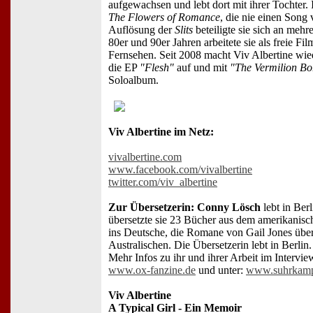
aufgewachsen und lebt dort mit ihrer Tochter. 
The Flowers of Romance
, die nie einen Song 
Auflösung der
Slits
beteiligte sie sich an meh
80er und 90er Jahren arbeitete sie als freie Fi
Fernsehen. Seit 2008 macht Viv Albertine wi
die EP
"Flesh"
auf und mit
"The Vermilion Bo
Soloalbum.
Viv Albertine im Netz:
vivalbertine.com
www.facebook.com/vivalbertine
twitter.com/viv_albertine
Zur Übersetzerin: Conny Lösch
lebt in Ber
übersetzte sie 23 Bücher aus dem amerikanisc
ins Deutsche, die Romane von Gail Jones über
Australischen. Die Übersetzerin lebt in Berlin.
Mehr Infos zu ihr und ihrer Arbeit im Intervi
www.ox-fanzine.de
und unter:
www.suhrkamp
Viv Albertine
A Typical Girl - Ein Memoir