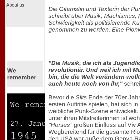
About us
Die Gitarristin und Texterin der P
schreibt über Musik, Machismus, M
Schwierigkeit als politisierende Kü
genommen zu werden. Eine Pionieri
"Die Musik, die ich als Jugendli
revolutionär. Und weil ich mit
We
bin, die die Welt verändern woll
remember
auch heute noch von ihr,"
schrei
Bevor die
Slits
Ende der 70er Jahr
ersten Auftritte spielen, hat sich 
weibliche Punk-Szene entwickelt.
unter ihren Mitstreiterinnen ist woh
"Horses"
großen Einfluss auf Viv A
Wegbereitend für die gesamte Rio
den USA war außerdem Genya Ra