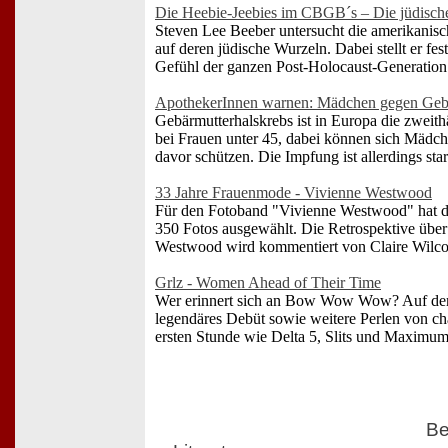
Die Heebie-Jeebies im CBGB´s – Die jüdisch
Steven Lee Beeber untersucht die amerikanisc
auf deren jüdische Wurzeln. Dabei stellt er fes
Gefühl der ganzen Post-Holocaust-Generation
ApothekerInnen warnen: Mädchen gegen Gebä
Gebärmutterhalskrebs ist in Europa die zweit
bei Frauen unter 45, dabei können sich Mädch
davor schützen. Die Impfung ist allerdings star
33 Jahre Frauenmode - Vivienne Westwood
Für den Fotoband "Vivienne Westwood" hat d
350 Fotos ausgewählt. Die Retrospektive über
Westwood wird kommentiert von Claire Wilco
Grlz - Women Ahead of Their Time
Wer erinnert sich an Bow Wow Wow? Auf dem 
legendäres Debüt sowie weitere Perlen von ch
ersten Stunde wie Delta 5, Slits und Maximum
Be