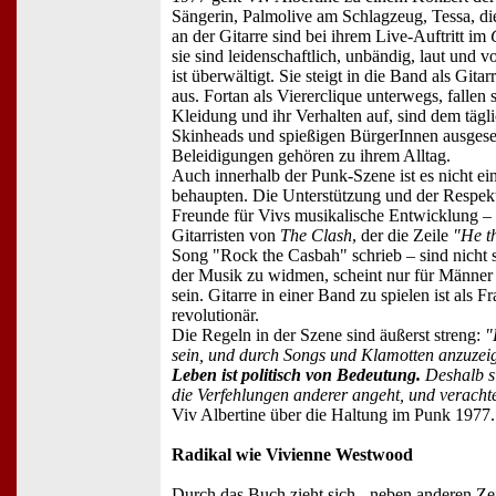
Sängerin, Palmolive am Schlagzeug, Tessa, di
an der Gitarre sind bei ihrem Live-Auftritt im
sie sind leidenschaftlich, unbändig, laut und v
ist überwältigt. Sie steigt in die Band als Gitar
aus. Fortan als Viererclique unterwegs, fallen s
Kleidung und ihr Verhalten auf, sind dem tägl
Skinheads und spießigen BürgerInnen ausgese
Beleidigungen gehören zu ihrem Alltag.
Auch innerhalb der Punk-Szene ist es nicht ein
behaupten. Die Unterstützung und der Respek
Freunde für Vivs musikalische Entwicklung –
Gitarristen von
The Clash
, der die Zeile
"He th
Song "Rock the Casbah" schrieb – sind nicht s
der Musik zu widmen, scheint nur für Männer 
sein. Gitarre in einer Band zu spielen ist als F
revolutionär.
Die Regeln in der Szene sind äußerst streng:
"
sein, und durch Songs und Klamotten anzuzeig
Leben ist politisch von Bedeutung.
Deshalb s
die Verfehlungen anderer angeht, und veracht
Viv Albertine über die Haltung im Punk 1977.
Radikal wie Vivienne Westwood
Durch das Buch zieht sich - neben anderen Ze