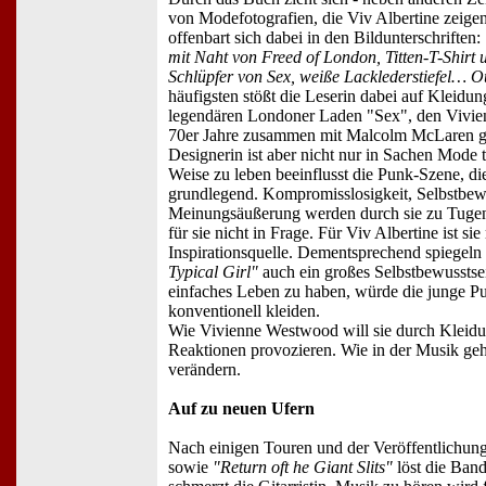
von Modefotografien, die Viv Albertine zeige
offenbart sich dabei in den Bildunterschriften:
mit Naht von Freed of London, Titten-T-Shirt 
Schlüpfer von Sex, weiße Lacklederstiefel… Out
häufigsten stößt die Leserin dabei auf Kleid
legendären Londoner Laden "Sex", den Vivi
70er Jahre zusammen mit Malcolm McLaren gr
Designerin ist aber nicht nur in Sachen Mod
Weise zu leben beeinflusst die Punk-Szene, die 
grundlegend. Kompromisslosigkeit, Selbstbew
Meinungsäußerung werden durch sie zu Tug
für sie nicht in Frage. Für Viv Albertine ist si
Inspirationsquelle. Dementsprechend spiegeln
Typical Girl"
auch ein großes Selbstbewusstse
einfaches Leben zu haben, würde die junge P
konventionell kleiden.
Wie Vivienne Westwood will sie durch Kleid
Reaktionen provozieren. Wie in der Musik geh
verändern.
Auf zu neuen Ufern
Nach einigen Touren und der Veröffentlichun
sowie
"Return oft he Giant Slits"
löst die Ban