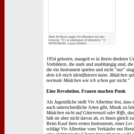
Über ihr Buch sagte Viv Albertine bei der
Lesung:
"It´s a catalogue of disasters."
©
AVIVA-Berlin, Laura Seibert
1954 geboren, mangelt es in ihrem direkten U
Vorbildern, die stark und unabhängig sind, d
die ein Instrument spielen und nicht "nur" sin
dem ich mich identifizieren kann. Mädchen spi
normale Mädchen wie ich schon gar nicht."
Eine Revolution. Frauen machen Punk
Als Jugendliche stellt Viv Albertine fest, das
auch unterschiedliche Arten gibt, Musik zu hö
Mädchen nicht auf Gitarrensoli oder Riffs, da
hält sie aber nicht davon ab, es ihnen gleich zu
Beim Kauf ihres ersten Instruments, einer
Les 
schlägt Viv Albertine vom Verkäufer nur Her