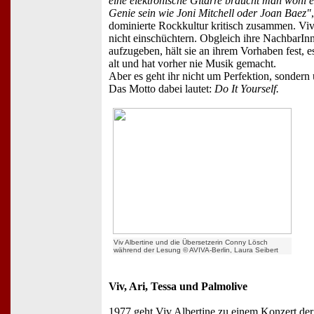
eine elektronische Gitarre braucht man wohl 
Genie sein wie Joni Mitchell oder Joan Baez"
dominierte Rockkultur kritisch zusammen. Viv 
nicht einschüchtern. Obgleich ihre NachbarInne
aufzugeben, hält sie an ihrem Vorhaben fest, es
alt und hat vorher nie Musik gemacht.
Aber es geht ihr nicht um Perfektion, sondern
Das Motto dabei lautet:
Do It Yourself.
Viv Albertine und die Übersetzerin Conny Lösch
während der Lesung © AVIVA-Berlin, Laura Seibert
Viv, Ari, Tessa und Palmolive
1977 geht Viv Albertine zu einem Konzert de