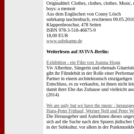
Originaltitel: Clothes, clothes, clothes. Music
boys: a memoir
Aus dem Englischen von Conny Lösch
suhrkamp taschenbuch, erschienen 09.05.201
Klappenbroschur, 478 Seiten
ISBN 978-3-518-46675-9
18,00 EUR
www.suhrkamp.de
Weiterlesen auf AVIVA-Berlin:
Exhibition - ein Film von Joanna Hogg
Viv Albertine, Sängerin und ehemals Gitarrist
gibt ihr Filmdebüt in der Rolle einer Performa
Partner in einem architektonisch einzigartigen
Entschluss, es zu verkaufen, ist ihnen nicht lei
damit ihrer Ehe das Zuhause und vielleicht a
(2014)
We are ugly but we have the music - herausg
Hans-Peter Frühauf, Werner Nell und Peter 
Die Herausgeber und AutorInnen dieses ung
sich auf die Suche nach den Spuren jüdischer 
in der Subkultur, vor allem in der Punkmusik