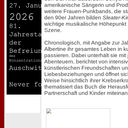
amerikanische Sängerin und Produ
weitere Frauen-Punkbands, die star
den 90er Jahren bilden
Sleater-K
wichtige musikalische Höhepunkt in
Szene.
Chronologisch, mit Angabe zur Jah
Albertine ihr gesamtes Leben in 
passieren. Dabei unterhält sie mit
Abenteuern, berichtet von intensi
künstlerischen Freundschaften u
Liebesbeziehungen und öffnet sic
Weise hinsichtlich ihrer Krebserk
thematisiert das Buch die Heraus
Partnerschaft und Kinder miteinan