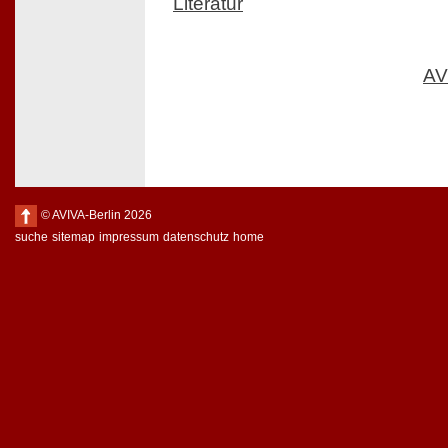
Literatur
AV
© AVIVA-Berlin 2026
suche
sitemap
impressum
datenschutz
home