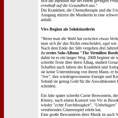
sich die Infektion nur bei einem geringen Proz
ernsthaft auf die Gesundheit aus."
Die Krankheit, die Chemotherapie und die Un
Ausgang stürzen die Musikerin in eine schwer
anhält.
Vivs Beginn als Solokünstlerin
"Wenn man die Wahl hat zwischen etwas Verk
man sich für das Nichts entscheiden, egal wie 
Nach dem Ende der
Slits
vergehen drei Jahrze
ihr
erstes Solo-Album
"The Vermilion Bord
dahin ist es ein langer Weg. 2008 beginnt sie w
schreibt Texte über ihren Alltag, studiert Gesa
Schaffen nach Jahren der Krankheit und Aufopf
sie keine Unterstützung von ihrem Mann, er be
"irre"
, ihre wiedergewonnene Energie und Kreat
Sobald sie genug Geld für die Anwaltskosten ha
scheiden.
Ein Jahr später schreibt Carrie Brownstein, die
Kinney
, nach einem Konzert von Viv in Brookl
wieder
"echte Furchtlosigkeit"
,
"Unbehagen"
verstörendes Gitarrenspiel erlebt hat.
Eine große Bewunderin ihrer Musik ist auch Vi