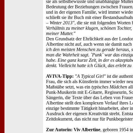
sie als selbstbewusste und unabhängige Mutter 
Bedeutung der Beziehungen zwischen Frauen,
und in der eigenen Familie, wird immer wiede
schließt sie ihr Buch mit einer Bestandsaufn
– Winter 2013"
, die sie mit folgenden Worten
Verhältnis zu meiner klugen, schönen Tochter
meiner Mutter."
Den Grundsatz der Ehrlichkeit aus der London
Albertine nicht auf, auch wenn sie damit nach
ich den meisten Menschen zu gerade heraus, s
man die Wahrheit sagt. `Punk´ war das einzig
habe. Eine ganz kurze Zeit, in der es akzepta
denkt. Vielleicht hatte ich Glück, das erlebt z
AVIVA-Tipp:
"A Typical Girl"
ist die authen
Frau, die sich als Künstlerin immer wieder ne
Maßstäbe setzt, was ein
typisches Mädchen
all
Punk-Musikerin mit E-Gitarre, Regisseurin, Sc
Sängerin, die Texte über das Leben von Frauen
Albertine stellt den komplexen Verlauf ihres L
einzige bestimmte Tätigkeit hinarbeitet, aber 
Ausdruck der eigenen Kreativität strebt. Entsta
Zeitdokument, das nicht nur für Punkbegeistert
Zur Autorin: Viv Albertine
, geboren 1954 in