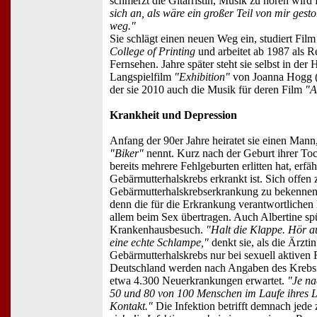
schmerzt die Gitarristin, Musik zu hören wird f
sich an, als wäre ein großer Teil von mir gesto
weg."
Sie schlägt einen neuen Weg ein, studiert Fil
College of Printing
und arbeitet ab 1987 als R
Fernsehen. Jahre später steht sie selbst in der 
Langspielfilm
"Exhibition"
von Joanna Hogg (
der sie 2010 auch die Musik für deren Film
"A
Krankheit und Depression
Anfang der 90er Jahre heiratet sie einen Mann
"Biker"
nennt. Kurz nach der Geburt ihrer To
bereits mehrere Fehlgeburten erlitten hat, erfäh
Gebärmutterhalskrebs erkrankt ist. Sich offen 
Gebärmutterhalskrebserkrankung zu bekennen,
denn die für die Erkrankung verantwortliche
allem beim Sex übertragen. Auch Albertine spü
Krankenhausbesuch.
"Halt die Klappe. Hör au
eine echte Schlampe,"
denkt sie, als die Ärzti
Gebärmutterhalskrebs nur bei sexuell aktiven Fr
Deutschland werden nach Angaben des Krebsi
etwa 4.300 Neuerkrankungen erwartet.
"Je n
50 und 80 von 100 Menschen im Laufe ihres L
Kontakt."
Die Infektion betrifft demnach jede