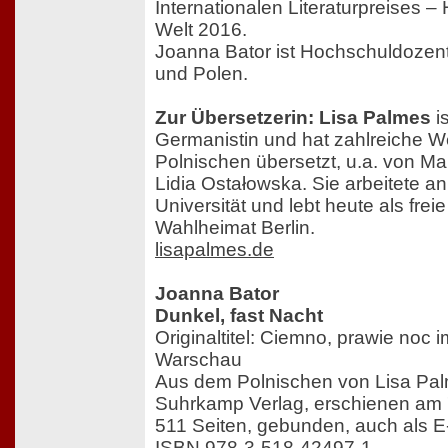
Internationalen Literaturpreises –
Welt 2016.
Joanna Bator ist Hochschuldozent
und Polen.
Zur Übersetzerin: Lisa Palmes
is
Germanistin und hat zahlreiche 
Polnischen übersetzt, u.a. von M
Lidia Ostałowska. Sie arbeitete a
Universität und lebt heute als freie
Wahlheimat Berlin.
lisapalmes.de
Joanna Bator
Dunkel, fast Nacht
Originaltitel: Ciemno, prawie noc 
Warschau
Aus dem Polnischen von Lisa Pa
Suhrkamp Verlag, erschienen am 
511 Seiten, gebunden, auch als E-
ISBN 978-3-518-42497-1