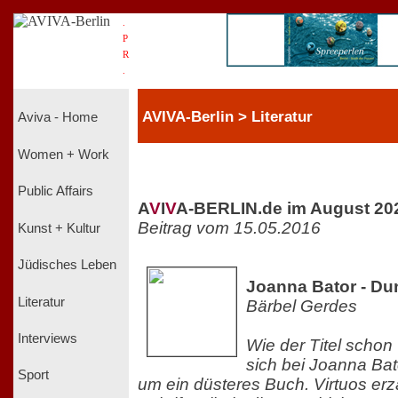
.
P
R
.
AVIVA-Berlin > Literatur
Aviva - Home
Women + Work
Public Affairs
A
V
I
V
A-BERLIN.de im August 20
Beitrag vom 15.05.2016
Kunst + Kultur
Jüdisches Leben
Joanna Bator - Dun
Literatur
Bärbel Gerdes
Interviews
Wie der Titel schon 
sich bei Joanna B
Sport
um ein düsteres Buch. Virtuos erz