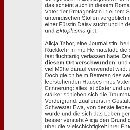
das scheint auch in diesem Roma
Vater der Protagonistin in einem S
unterirdischen Stollen vergeblic
einer Fürstin Daisy sucht und in 
und
Ektoplasma
gibt.
Alicja Tabor, eine Journalistin, be
Rückkehr in ihre Heimatstadt, die s
fast fluchtartig verlassen hatte.
Dre
diesem Ort verschwunden
, und 
viel Mühe darauf verwendet wird, 
Doch gleich beim Betreten des sei
leerstehenden Hauses ihres Vaters 
Erinnerung: alles ist düster und 
stärker schieben sich die Traumata
Vordergrund, zuallererst in Gestalt
Schwester Ewa, von der sie liebe
wurde und die sich das Leben g
besser versteht Alicja den Grund d
über die Vielschichtigkeit ihrer 