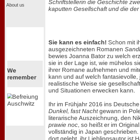
Schriftstellerin die Geschichte zw
About us
kaputten Gesellschaft und die der
Sie kann es einfach!
Schon mit i
ausgezeichneten Romanen
Sand
bewies Joanna Bator zu welch er
sie in der Lage ist, wie mühelos s
ihrer Romane aufnehmen und mit
We
kann und auf welch fantasievolle, 
remember
realistische Weise sie gesellscha
und Situationen erwecken kann.
Ihr im Frühjahr 2016 ins Deutsch
Dunkel, fast Nacht
gewann in Pole
literarische Auszeichnung, den Ni
prawie noc
, so heißt er im Original
vollständig in Japan geschrieben. 
dort gelebt, ihr Lieblingsautor ist