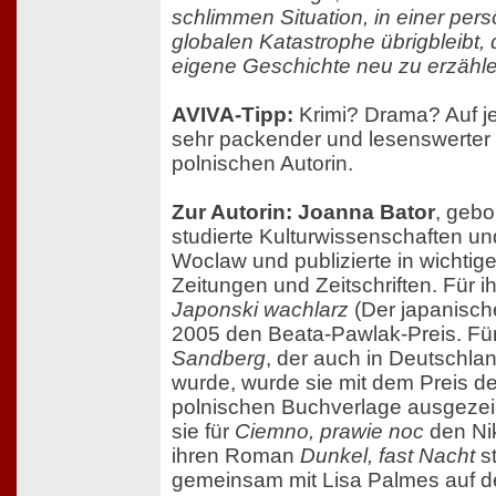
schlimmen Situation, in einer per
globalen Katastrophe übrigbleibt, d
eigene Geschichte neu zu erzähle
AVIVA-Tipp:
Krimi? Drama? Auf je
sehr packender und lesenswerte
polnischen Autorin.
Zur Autorin: Joanna Bator
, gebo
studierte Kulturwissenschaften un
Woclaw und publizierte in wichtig
Zeitungen und Zeitschriften. Für 
Japonski wachlarz
(Der japanische
2005 den Beata-Pawlak-Preis. Fü
Sandberg
, der auch in Deutschlan
wurde, wurde sie mit dem Preis de
polnischen Buchverlage ausgezeic
sie für
Ciemno, prawie noc
den Nik
ihren Roman
Dunkel, fast Nacht
s
gemeinsam mit Lisa Palmes auf de