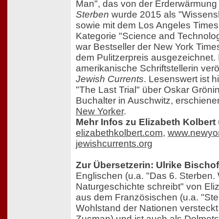
Man", das von der Erderwärmung 
Sterben
wurde 2015 als "Wissens
sowie mit dem Los Angeles Times 
Kategorie "Science and Technolo
war Bestseller der New York Time
dem Pulitzerpreis ausgezeichnet. 
amerikanische Schriftstellerin verö
Jewish Currents
. Lesenswert ist h
"The Last Trial" über Oskar Grönin
Buchalter in Auschwitz, erschien
New Yorker
.
Mehr Infos zu Elizabeth Kolbert 
elizabethkolbert.com
,
www.newyor
jewishcurrents.org
Zur Übersetzerin: Ulrike Bischof
Englischen (u.a. "Das 6. Sterben
Naturgeschichte schreibt" von Eli
aus dem Französischen (u.a. "St
Wohlstand der Nationen versteckt 
Zucman) und ist auch als Dolmetsc