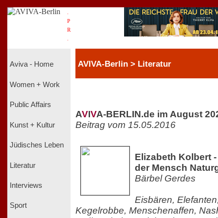
.
P
R
.
AVIVA-Berlin > Literatur
Aviva - Home
Women + Work
Public Affairs
A
V
I
V
A-BERLIN.de im August 20
Beitrag vom 15.05.2016
Kunst + Kultur
Jüdisches Leben
Elizabeth Kolbert -
Literatur
der Mensch Naturg
Bärbel Gerdes
Interviews
Eisbären, Elefanten
Sport
Kegelrobbe, Menschenaffen, Nash