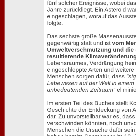
fünf solcher Ereignisse, wobei das
Jahre zurückliegt. Ein Asteroid wa
eingeschlagen, worauf das Ausste
folgte.
Das sechste große Massenausster
gegenwärtig statt und ist
vom Men
Umweltverschmutzung und die 
resultierende Klimaveränderun
Lebensraumes, Verdrängung heim
eingeschleppte Arten und weitere d
Menschen sorgen dafür, dass
"sig
Lebewesen auf der Welt in einem
unbedeutenden Zeitraum"
elimini
Im ersten Teil des Buches stellt 
Geschichte der Entdeckung von
dar. Zu unvorstellbar war es, dass
verschwinden könnten, noch unvor
Menschen die Ursache dafür sein