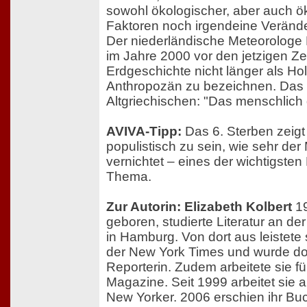
sowohl ökologischer, aber auch 
Faktoren noch irgendeine Veränd
Der niederländische Meteorologe 
im Jahre 2000 vor den jetzigen Zei
Erdgeschichte nicht länger als Ho
Anthropozän zu bezeichnen. Da
Altgriechischen: "Das menschlic
AVIVA-Tipp:
Das 6. Sterben zeigt
populistisch zu sein, wie sehr de
vernichtet – eines der wichtigste
Thema.
Zur Autorin: Elizabeth Kolbert
19
geboren, studierte Literatur an de
in Hamburg. Von dort aus leistete s
der New York Times und wurde dor
Reporterin. Zudem arbeitete sie f
Magazine. Seit 1999 arbeitet sie 
New Yorker. 2006 erschien ihr Bu