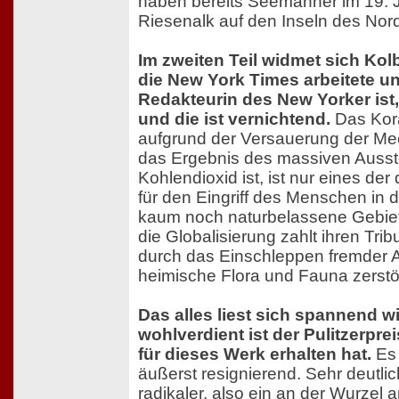
haben bereits Seemänner im 19. 
Riesenalk auf den Inseln des Nord
Im zweiten Teil widmet sich Kolbe
die New York Times arbeitete u
Redakteurin des New Yorker ist
und die ist vernichtend.
Das Kora
aufgrund der Versauerung der Me
das Ergebnis des massiven Auss
Kohlendioxid ist, ist nur eines der
für den Eingriff des Menschen in d
kaum noch naturbelassene Gebiet
die Globalisierung zahlt ihren Tri
durch das Einschleppen fremder Ar
heimische Flora und Fauna zerstö
Das alles liest sich spannend w
wohlverdient ist der Pulitzerprei
für dieses Werk erhalten hat.
Es 
äußerst resignierend. Sehr deutlic
radikaler, also ein an der Wurze