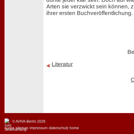
Arten sie verzwickt sein können, z
ihrer ersten Buchveröffentlichung.
Be
Literatur
C
© AVIVA-Berlin 2026
suche
sitemap
impressum
datenschutz
home