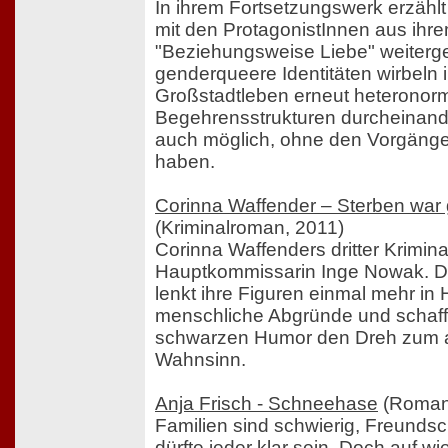
In ihrem Fortsetzungswerk erzählt 
mit den ProtagonistInnen aus ih
"Beziehungsweise Liebe" weiterge
genderqueere Identitäten wirbeln i
Großstadtleben erneut heteronor
Begehrensstrukturen durcheinander
auch möglich, ohne den Vorgäng
haben.
Corinna Waffender – Sterben war 
(Kriminalroman, 2011)
Corinna Waffenders dritter Krimin
Hauptkommissarin Inge Nowak. Die
lenkt ihre Figuren einmal mehr i
menschliche Abgründe und schaff
schwarzen Humor den Dreh zum al
Wahnsinn.
Anja Frisch - Schneehase
(Roman
Familien sind schwierig, Freunds
dürfte jeder klar sein. Doch auf w