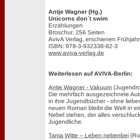
Antje Wagner (Hg.)
Unicorns don´t swim
Erzählungen
Broschur, 256 Seiten
AvivA Verlag, erschienen Frühjah
ISBN: 978-3-932338-82-3
www.aviva-verlag.de
Weiterlesen auf AVIVA-Berlin:
Antje Wagner - Vakuum
(Jugendr
Die mehrfach ausgezeichnete Auto
in ihre Jugendbücher - ohne liebe
neuen Roman bleibt die Welt in ei
Nebel stehen, der alles verschluckt
Jugendliche.
Tania Witte – Leben nebenbei
(Ro