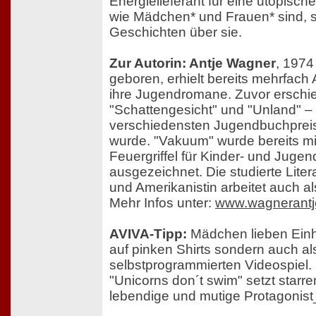
Energielieferant für eine utopische 
wie Mädchen* und Frauen* sind, 
Geschichten über sie.
Zur Autorin: Antje Wagner
, 1974
geboren, erhielt bereits mehrfach
ihre Jugendromane. Zuvor erschie
"Schattengesicht" und "Unland" – 
verschiedensten Jugendbuchprei
wurde. "Vakuum" wurde bereits m
Feuergriffel für Kinder- und Jugend
ausgezeichnet. Die studierte Liter
und Amerikanistin arbeitet auch al
Mehr Infos unter:
www.wagnerantj
AVIVA-Tipp:
Mädchen lieben Einhö
auf pinken Shirts sondern auch al
selbstprogrammierten Videospiel. 
"Unicorns don´t swim" setzt sta
lebendige und mutige Protagonis