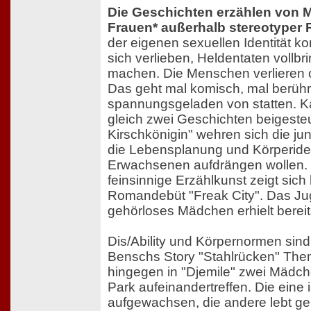
Die Geschichten erzählen von 
Frauen* außerhalb stereotyper R
der eigenen sexuellen Identität ko
sich verlieben, Heldentaten vollbr
machen. Die Menschen verlieren o
Das geht mal komisch, mal berüh
spannungsgeladen von statten. Ka
gleich zwei Geschichten beigesteue
Kirschkönigin" wehren sich die j
die Lebensplanung und Körperidea
Erwachsenen aufdrängen wollen. 
feinsinnige Erzählkunst zeigt sich 
Romandebüt "Freak City". Das Ju
gehörloses Mädchen erhielt berei
Dis/Ability und Körpernormen sind 
Benschs Story "Stahlrücken" Them
hingegen in "Djemile" zwei Mädc
Park aufeinandertreffen. Die eine is
aufgewachsen, die andere lebt ge