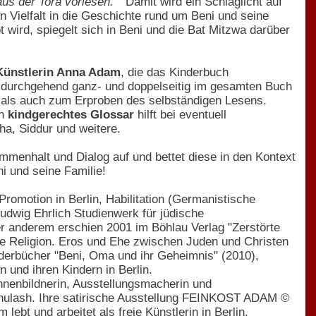
us der Tora vorlesen.´"
Damit wird ein Schlaglicht auf
 Vielfalt in die Geschichte rund um Beni und seine
ebt wird, spiegelt sich in Beni und die Bat Mitzwa darüber
 Künstlerin Anna Adam
, die das Kinderbuch
ich durchgehend ganz- und doppelseitig im gesamten Buch
n, als auch zum Erproben des selbständigen Lesens.
in
kindgerechtes Glossar
hilft bei eventuell
a, Siddur und weitere.
menhalt und Dialog auf und bettet diese in den Kontext
i und seine Familie!
romotion in Berlin, Habilitation (Germanistische
udwig Ehrlich Studienwerk für jüdische
ter anderem erschien 2001 im Böhlau Verlag "Zerstörte
eine Religion. Eros und Ehe zwischen Juden und Christen
inderbücher "Beni, Oma und ihr Geheimnis" (2010),
 und ihren Kindern in Berlin.
ühnenbildnerin, Ausstellungsmacherin und
eshulash. Ihre satirische Ausstellung FEINKOST ADAM ©
ebt und arbeitet als freie Künstlerin in Berlin.