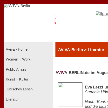
.
.
.
P
R
.
.
.
AVIVA-Berlin > Literatur
Aviva - Home
Women + Work
Public Affairs
A
V
I
V
A-BERLIN.de im Augus
Kunst + Kultur
Eva Lezzi u
Jüdisches Leben
Stefanie Höp
Literatur
Nach "Beni, 
und die Illu