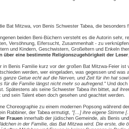
die Bat Mitzwa, von Benis Schwester Tabea, die besonders fü
ngenen beiden Beni-Büchern versteht es die Autorin sehr, rel
keiten, Versöhnung, Eifersucht, Zusammenhalt - zu verknüpf
Eltern und Kindern, Geschwistern, Großeltern und Enkeln them
en über eine bestimmte Religionszugehörigkeit der Leser
r in Benis Familie kurz vor der großen Bat Mitzwa-Feier ist
ntschieden werden, wer eingeladen, was gegessen und was
as ganze Getue echt auf die Nerven, und Zeit für ihn hat so
s für die Familie längst nicht mehr so aufregend."
Und doch m
st. Spätestens als seine Schwester Tabea ihn bittet, auf ihr
t und sein Talent eben doch gesehen und geachtet werden.
ne Choreographie zu einem modernen Popsong während der B
in Rabbiner, der Tabea ermutigt,
"[…] ihre eigene Stimme [
der Frauen
innerhalb der jüdischen Gemeinde, als Benis und
ädchen in der Familie, das Bat Mitzwa wird. Die erste, die öf