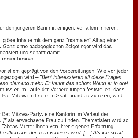
r den jüngeren Beni mit einigen, vor allem inneren,
igiöse Inhalte mit dem ganz "normalen" Alltag einer
en. Ganz ohne pädagogischen Zeigefinger wird das
atisiert und schafft damit
_innen hinaus.
 vor allem geprägt von den Vorbereitungen. Wie vor jeder
 angezogen wird –
"Beni interessieren all diese Fragen
wieso niemand mehr. Er kennt das schon: Wenn er in drei
uss er im Laufe der Vorbereitungen feststellen, dass
er Bat Mitzwa mit seinem Skateboard aufzutreten, wird
at Mitzwa-Party, eine Kantorin im Verlauf der
…]"
als erwachsene Frau zu finden. Thematisiert wird so
 Tabeas Mutter ihnen von ihrer eigenen Erfahrung
fentlich aus der Tora vorlesen wird. […] Als ich so alt