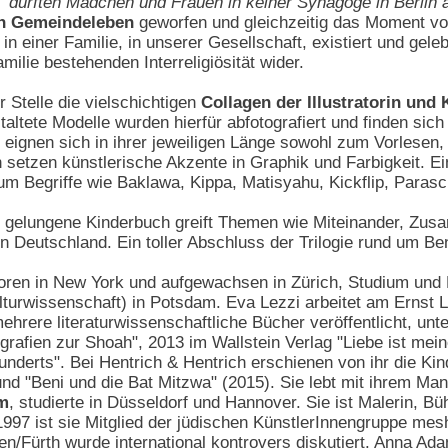
, ´durften Mädchen und Frauen in keiner Synagoge in Berlin a
en Gemeindeleben
geworfen und gleichzeitig das Moment von
e in einer Familie, in unserer Gesellschaft, existiert und gel
milie bestehenden Interreligiösität wider.
 Stelle die vielschichtigen
Collagen der Illustratorin und
taltete Modelle wurden hierfür abfotografiert und finden s
tel eignen sich in ihrer jeweiligen Länge sowohl zum Vorlese
n setzen künstlerische Akzente in Graphik und Farbigkeit. E
 Begriffe wie Baklawa, Kippa, Matisyahu, Kickflip, Parasch
gelungene Kinderbuch greift Themen wie Miteinander, Zusam
 Deutschland. Ein toller Abschluss der Trilogie rund um Ben
oren in New York und aufgewachsen in Zürich, Studium und P
lturwissenschaft) in Potsdam. Eva Lezzi arbeitet am Ernst L
ehrere literaturwissenschaftliche Bücher veröffentlicht, un
iografien zur Shoah", 2013 im Wallstein Verlag "Liebe ist m
rhunderts". Bei Hentrich & Hentrich erschienen von ihr die K
d "Beni und die Bat Mitzwa" (2015). Sie lebt mit ihrem Mann
am
, studierte in Düsseldorf und Hannover. Sie ist Malerin, B
1997 ist sie Mitglied der jüdischen KünstlerInnengruppe m
ürth wurde international kontrovers diskutiert. Anna Adam l