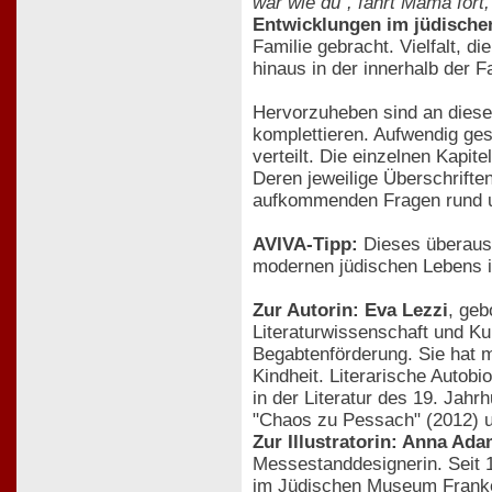
war wie du´, fährt Mama fort
Entwicklungen im jüdisch
Familie gebracht. Vielfalt, di
hinaus in der innerhalb der Fa
Hervorzuheben sind an dieser
komplettieren. Aufwendig ges
verteilt. Die einzelnen Kapi
Deren jeweilige Überschrifte
aufkommenden Fragen rund um
AVIVA-Tipp:
Dieses überaus 
modernen jüdischen Lebens in
Zur Autorin: Eva Lezzi
, geb
Literaturwissenschaft und Ku
Begabtenförderung. Sie hat m
Kindheit. Literarische Autob
in der Literatur des 19. Jah
"Chaos zu Pessach" (2012) un
Zur Illustratorin: Anna Ad
Messestanddesignerin. Seit 
im Jüdischen Museum Franken/F