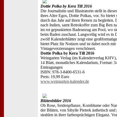
Dottie Polka by Kera Till 2016
Die Journalistin und Illustratorin stellt in d
ihres Alter Egos, Dottie Polkas, vor. So bietet 
durch das Jahr auf ihren Reisen zu begleiten. 
nach Indien, samt Retrokoffer zum Big Ben n
im rot gepunkteten Badeanzug am Pool, wo sie
beim Baden zuschaut. Langweilig wird es in Do
zwölf Kalenderblätter zeigt eine großformatig
bietet Platz für Notizen und ist dabei noch mit 
Vintageverzierungen verschönert.
Dottie Polka by Kera Till 2016
Weingarten Verlag (im Kalenderverlag KHV),
14 Blatt, monatliches Kalendarium, Format: 34
Eintragungen
ISBN: 978-3-8400-6531-6
Preis: 19,99 Euro
www.weingarten-kalender.de
Blütenbilder 2016
Ob Rose, Seidenpflanze, Kornblume oder Nar
der Blüten, von Sibylle Pietrek ästhetisch und 
strahlen in ihrer farbenprächtigen Eleganz. V