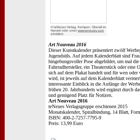
© teNeues Verlag, Kempen. Überall im
Handel oder unter
www.teneues.com
erhältlich.
Art Nouveau 2016
Dieser Kunstkalender präsentiert zwölf Werbep
Jugendstils. Auf jedem Kalenderblatt sind Fr
hingebungsvoller Pose abgebildet, um mal die
Fahrradhersteller, ein Theaterstück oder ein
sich auf dem Plakat handelt und für wen ode
wird, ist jeweils auf dem Kalenderblatt vermer
interessante Einblick in die Anfänge der Werb
frühen 20. Jahrhunderts wird ergänzt durch d
und genügend Platz für Notizen.
Art Nouveau 2016
teNeues Verlagsgruppe erschienen 2015
Monatskalender, Spiralbindung, 14 Blatt, Forma
ISBN: 400-2-7257-7795-9
Preis: 13,99 Euro