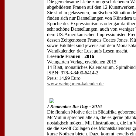
Die gemeinsame Liebe zum geschriebenen Wort
abgebildeten Frauen auf den 12 Kunstwerken, 
Sie sind in gelassenen, mußischen Situation d
finden sich nur Darstellungen von Künstlern un
Epoche des Expressionismus oder gar darüber
sehr schöne Darstellungen, auch von weniger
dem US-Amerikanischen Impressionisten Fred
dessen Zeitgenossen Francis Coates Jones. Kü
sowie Bildtitel sind jeweils auf dem Monatsbla
Wandkalender, der Lust aufs Lesen macht.
Lesende Frauen - 2016
Weingarten Verlag, erschienen 2015
14 Blatt, monatliches Kalendarium, Spiralbin
ISBN: 978-3-8400-6414-2
Preis: 14,99 Euro
www.weingarten-kalender.de
I Remember the Day - 2016
Die floralen Motive der in Südafrika geboren
McMullin sprechen alle an, die es gerne phanta
nostalgisch mögen. Mit Illustrationen, die im V
sie die zwölf Collagen des Monatskalenders ges
kurze Notizen bieten. Dazu kommt jeweils ein 