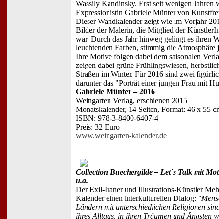
Wassily Kandinsky. Erst seit wenigen Jahren w
Expressionistin Gabriele Münter von Kunstfre
Dieser Wandkalender zeigt wie im Vorjahr 201
Bilder der Malerin, die Mitglied der Künstler
war. Durch das Jahr hinweg gelingt es ihren W
leuchtenden Farben, stimmig die Atmosphäre 
Ihre Motive folgen dabei dem saisonalen Verla
zeigen dabei grüne Frühlingswiesen, herbstli
Straßen im Winter. Für 2016 sind zwei figürl
darunter das "Porträt einer jungen Frau mit Hu
Gabriele Münter – 2016
Weingarten Verlag, erschienen 2015
Monatskalender, 14 Seiten, Format: 46 x 55 c
ISBN: 978-3-8400-6407-4
Preis: 32 Euro
www.weingarten-kalender.de
Collection Buechergilde – Let´s Talk mit M
u.a.
Der Exil-Iraner und Illustrations-Künstler Meh
Kalender einen interkulturellen Dialog:
"Mensc
Ländern mit unterschiedlichen Religionen sind
ihres Alltags, in ihren Träumen und Ängsten w