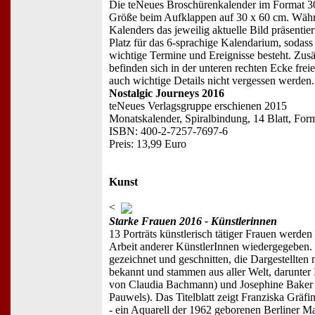
Die teNeues Broschürenkalender im Format 30
Größe beim Aufklappen auf 30 x 60 cm. Währe
Kalenders das jeweilig aktuelle Bild präsentiert
Platz für das 6-sprachige Kalendarium, soda
wichtige Termine und Ereignisse besteht. Zus
befinden sich in der unteren rechten Ecke frei
auch wichtige Details nicht vergessen werden.
Nostalgic Journeys 2016
teNeues Verlagsgruppe erschienen 2015
Monatskalender, Spiralbindung, 14 Blatt, Forma
ISBN: 400-2-7257-7697-6
Preis: 13,99 Euro
Kunst
<
Starke Frauen 2016 - Künstlerinnen
13 Porträts künstlerisch tätiger Frauen werden
Arbeit anderer KünstlerInnen wiedergegeben. D
gezeichnet und geschnitten, die Dargestellten
bekannt und stammen aus aller Welt, darunter
von Claudia Bachmann) und Josephine Baker 
Pauwels). Das Titelblatt zeigt Franziska Grä
- ein Aquarell der 1962 geborenen Berliner M