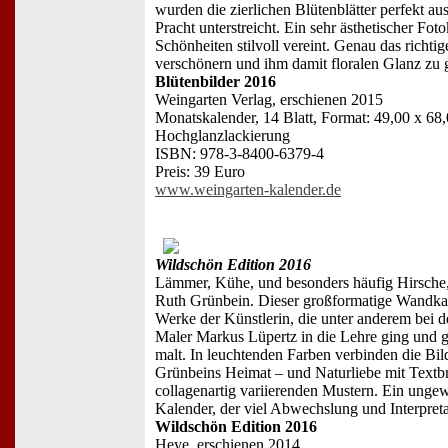
wurden die zierlichen Blütenblätter perfekt au
Pracht unterstreicht. Ein sehr ästhetischer Fot
Schönheiten stilvoll vereint. Genau das richt
verschönern und ihm damit floralen Glanz zu 
Blütenbilder 2016
Weingarten Verlag, erschienen 2015
Monatskalender, 14 Blatt, Format: 49,00 x 68
Hochglanzlackierung
ISBN: 978-3-8400-6379-4
Preis: 39 Euro
www.weingarten-kalender.de
Wildschön Edition 2016
Lämmer, Kühe, und besonders häufig Hirsche,
Ruth Grünbein. Dieser großformatige Wandkal
Werke der Künstlerin, die unter anderem bei 
Maler Markus Lüpertz in die Lehre ging und 
malt. In leuchtenden Farben verbinden die Bild
Grünbeins Heimat – und Naturliebe mit Textb
collagenartig variierenden Mustern. Ein ungew
Kalender, der viel Abwechslung und Interpreta
Wildschön Edition 2016
Heye, erschienen 2014