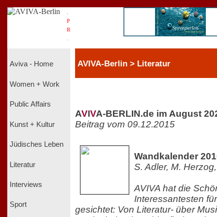
.
P
R
.
AVIVA-Berlin > Literatur
Aviva - Home
Women + Work
Public Affairs
A
V
I
V
A-BERLIN.de im August 20
Beitrag vom 09.12.2015
Kunst + Kultur
Jüdisches Leben
Wandkalender 201
Literatur
S. Adler, M. Herzog
Interviews
AVIVA hat die Schö
Interessantesten f
Sport
gesichtet: Von Literatur- über Musi