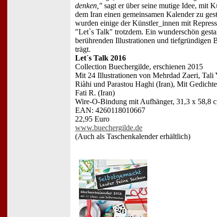
denken,"
sagt er über seine mutige Idee, mit K
dem Iran einen gemeinsamen Kalender zu gesta
wurden einige der Künstler_innen mit Repressa
"Let`s Talk" trotzdem. Ein wunderschön gesta
berührenden Illustrationen und tiefgründigen B
trägt.
Let´s Talk 2016
Collection Buechergilde, erschienen 2015
Mit 24 Illustrationen von Mehrdad Zaeri, Tali 
Riàhi und Parastou Haghi (Iran), Mit Gedichte
Fati R. (Iran)
Wire-O-Bindung mit Aufhänger, 31,3 x 58,8 
EAN: 4260118010667
22,95 Euro
www.buechergilde.de
(Auch als Taschenkalender erhältlich)