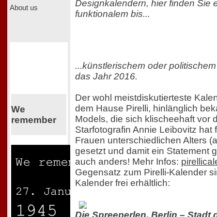
Designkalendern, hier finden Sie 
About us
funktionalem bis...
...künstlerischem oder politisch
das Jahr 2016.
Der wohl meistdiskutierteste Kal
dem Hause Pirelli, hinlänglich be
We
Models, die sich klischeehaft vor 
remember
Starfotografin Annie Leibovitz hat
Frauen unterschiedlichen Alters 
gesetzt und damit ein Statement 
auch anders! Mehr Infos:
pirellica
Gegensatz zum Pirelli-Kalender s
Kalender frei erhältlich:
Die Spreeperlen. Berlin – Stadt