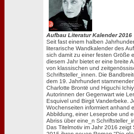
Aufbau Literatur Kalender 2016
Seit fast einem halben Jahrhunder
literarische Wandkalender des Au
sich damit zu einer festen Größe et
diesem Jahr bietet er eine breit
von klassischen und zeitgenössi
Schriftsteller_innen. Die Bandbrei
dem 19. Jahrhundert stammenden S
Charlotte Brontë und Higuchi Ichiy
Autorinnen der Gegenwart wie Le
Esquivel und Birgit Vanderbeke. 
Wochenseiten informiert anhand e
Abbildung, einer Leseprobe und e
Abriss über eine_n Schriftsteller_i
Das Titelmotiv im Jahr 2016 zeigt S
2015 ihren neuen Roman "Die gle