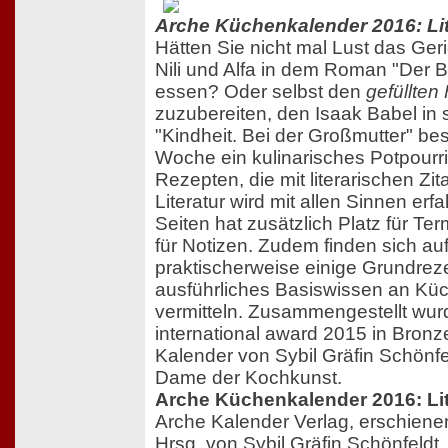
Arche Küchenkalender 2016: Li
Hätten Sie nicht mal Lust das Ger
Nili und Alfa in dem Roman "Der 
essen? Oder selbst den
gefüllten
zuzubereiten, den Isaak Babel in
"Kindheit. Bei der Großmutter" be
Woche ein kulinarisches Potpourri
Rezepten, die mit literarischen Zita
Literatur wird mit allen Sinnen erf
Seiten hat zusätzlich Platz für T
für Notizen. Zudem finden sich auf
praktischerweise einige Grundreze
ausführliches Basiswissen an Kü
vermitteln. Zusammengestellt wur
international award 2015 in Bron
Kalender von Sybil Gräfin Schönfe
Dame der Kochkunst.
Arche Küchenkalender 2016: Li
Arche Kalender Verlag, erschien
Hrsg. von Sybil Gräfin Schönfeldt