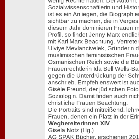
wenig Rechte hatten. Der Autorin,
Sozialwissenschaftlerin und Histor
ist es ein Anliegen, die Biographi
sichtbar zu machen, die in Vergess
diesem Jahr dominieren Frauen mi
Profil, so findet Jenny Marx endlic
mit Karl Marx Beachtung. Vertrete
Ulviye Mevlancivelek, Gründerin d
muslimischen feministischen Fraue
Osmanischen Reich sowie die Bür
Frauenrechtlerin Ida Bell Wells-Bar
gegen die Unterdrückung der Sc
anschrieb. Empfehlenswert ist auc
Gisèle Freund, der jüdischen Foto
Soziologin. Damit finden auch nic
christliche Frauen Beachtung.
Die Portraits sind mitreißend, leh
Frauen, denen ein Platz in der Er
Wegbereiterinnen XIV
Gisela Notz (Hg.)
AG SPAK Bücher, erschienen 20