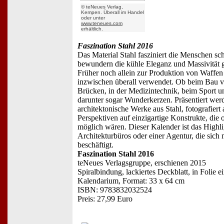
© teNeues Verlag,
Kempen. Überall im Handel
oder unter
www.teneues.com
erhältlich.
Faszination Stahl 2016
Das Material Stahl fasziniert die Menschen sch
bewundern die kühle Eleganz und Massivität 
Früher noch allein zur Produktion von Waffen 
inzwischen überall verwendet. Ob beim Bau 
Brücken, in der Medizintechnik, beim Sport u
darunter sogar Wunderkerzen. Präsentiert we
architektonische Werke aus Stahl, fotografier
Perspektiven auf einzigartige Konstrukte, die 
möglich wären. Dieser Kalender ist das Highli
Architekturbüros oder einer Agentur, die sich
beschäftigt.
Faszination Stahl 2016
teNeues Verlagsgruppe, erschienen 2015
Spiralbindung, lackiertes Deckblatt, in Folie e
Kalendarium, Format: 33 x 64 cm
ISBN: 9783832032524
Preis: 27,99 Euro