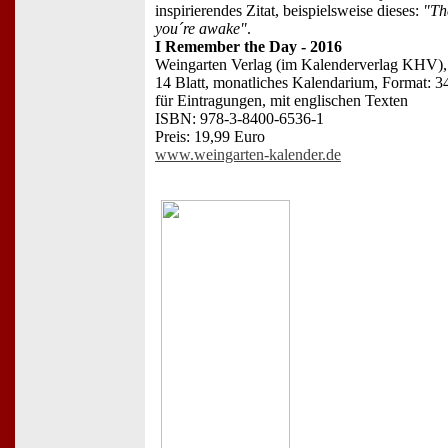
inspirierendes Zitat, beispielsweise dieses:
"Th
you´re awake"
.
I Remember the Day - 2016
Weingarten Verlag (im Kalenderverlag KHV),
14 Blatt, monatliches Kalendarium, Format: 34
für Eintragungen, mit englischen Texten
ISBN: 978-3-8400-6536-1
Preis: 19,99 Euro
www.weingarten-kalender.de