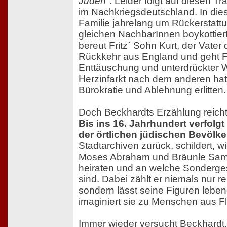
Juden"
. Leider folgt auf diesen Tr
im Nachkriegsdeutschland. In dies
Familie jahrelang um Rückerstattu
gleichen NachbarInnen boykottiert
bereut Fritz` Sohn Kurt, der Vater
Rückkehr aus England und geht Fri
Enttäuschung und unterdrückter 
Herzinfarkt nach dem anderen hat
Bürokratie und Ablehnung erlitten.
Doch Beckhardts Erzählung reicht 
Bis ins 16. Jahrhundert verfolgt
der örtlichen jüdischen Bevölk
Stadtarchiven zurück, schildert, w
Moses Abraham und Bräunle Samu
heiraten und an welche Sonderge
sind. Dabei zählt er niemals nur r
sondern lässt seine Figuren lebe
imaginiert sie zu Menschen aus Fl
Immer wieder versucht Beckhardt