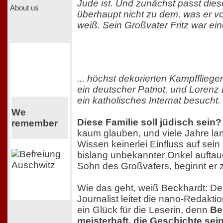
Jude ist. Und zunächst passt dies
About us
überhaupt nicht zu dem, was er vo
weiß. Sein Großvater Fritz war eine
... höchst dekorierten Kampffliege
ein deutscher Patriot, und Lorenz
ein katholisches Internat besucht.
We
Diese Familie soll jüdisch sein?
remember
kaum glauben, und viele Jahre l
Wissen keinerlei Einfluss auf sein 
bislang unbekannter Onkel auftauc
Sohn des Großvaters, beginnt er 
Wie das geht, weiß Beckhardt: De
Journalist leitet die nano-Redakt
ein Glück für die Leserin, denn
Be
meisterhaft, die Geschichte sein