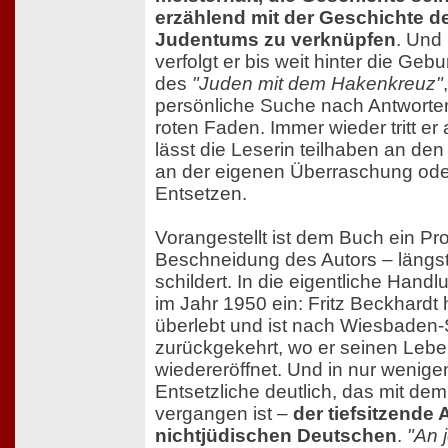
erzählend mit der Geschichte 
Judentums zu verknüpfen
. Und
verfolgt er bis weit hinter die Geb
des
"Juden mit dem Hakenkreuz"
persönliche Suche nach Antworten
roten Faden. Immer wieder tritt er 
lässt die Leserin teilhaben an de
an der eigenen Überraschung od
Entsetzen.
Vorangestellt ist dem Buch ein Pro
Beschneidung des Autors – längst
schildert. In die eigentliche Hand
im Jahr 1950 ein: Fritz Beckhardt
überlebt und ist nach Wiesbaden
zurückgekehrt, wo er seinen Lebe
wiedereröffnet. Und in nur wenige
Entsetzliche deutlich, das mit dem
vergangen ist –
der tiefsitzende
nichtjüdischen Deutschen
.
"An 