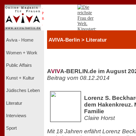
.
P
R
.
AVIVA-Berlin > Literatur
Aviva - Home
Women + Work
Public Affairs
A
V
I
V
A-BERLIN.de im August 20
Beitrag vom 08.12.2014
Kunst + Kultur
Jüdisches Leben
Lorenz S. Beckhard
Literatur
dem Hakenkreuz. 
Familie
Interviews
Claire Horst
Sport
Mit 18 Jahren erfährt Lorenz Beckh