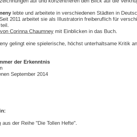
zeichnungen auf und konzentrieren den Blick auf die Verkn
umeny
lebte und arbeitete in verschiedenen Städten in Deut
 Seit 2011 arbeitet sie als Illustratorin freiberuflich für ve
eil.
von Corinna Chaumney
mit Einblicken in das Buch.
 gelingt eine spielerische, höchst unterhaltsame Kritik an 
immer der Erkenntnis
en
hienen September 2014
in:
n
aus der Reihe "Die Tollen Hefte".