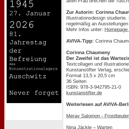
alten Frau brechen die Tusch
Zur Autorin: Corinna Cha
Illustrationsdesign studierte.
regelmäßig an Ausstellungen t
Mehr Infos unter:
Homepage 
AVIVA-Tipp:
Corinna Chaumeny
Corinna Chaumeny
Der Zweifel ist das Wartez
Textcollagen und Illustration
Kunstanstifter Verlag, ersc
Format 13,5 x 20,5 cm
36 Seiten
ISBN: 978-3-942795-21-0
kunstanstifter.de
Weiterlesen auf AVIVA-Berl
Merav Salomon - Frostbeule
Nina Jäckle – Warten