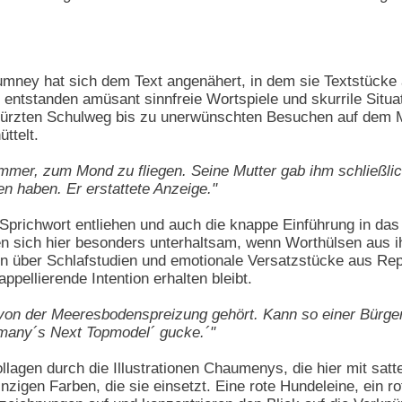
haumney hat sich dem Text angenähert, in dem sie Textstü
ntstanden amüsant sinnfreie Wortspiele und skurrile Situa
ürzten Schulweg bis zu unerwünschten Besuchen auf dem Mond
ttelt.
mer, zum Mond zu fliegen. Seine Mutter gab ihm schließlich d
n haben. Er erstattete Anzeige."
n Sprichwort entliehen und auch die knappe Einführung in das
en sich hier besonders unterhaltsam, wenn Worthülsen au
n über Schlafstudien und emotionale Versatzstücke aus Repo
ppellierende Intention erhalten bleibt.
von der Meeresbodenspreizung gehört. Kann so einer Bürgerm
many´s Next Topmodel´ gucke.´"
llagen durch die Illustrationen Chaumenys, die hier mit sat
inzigen Farben, die sie einsetzt. Eine rote Hundeleine, ein 