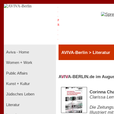
.
.
.
P
R
.
.
.
AVIVA-Berlin > Literatur
Aviva - Home
Women + Work
Public Affairs
A
V
I
V
A-BERLIN.de im Augus
Kunst + Kultur
Corinna Cha
Jüdisches Leben
Clarissa Le
Literatur
Die Zeitungs
Illustriert 