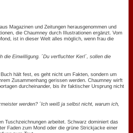
cke aus Magazinen und Zeitungen herausgenommen und
tionen, die Chaumney durch Illustrationen ergänzt. Vom
, ist in dieser Welt alles möglich, wenn frau die
ie Einwilligung. ´Du verfluchter Kerl´, sollen die
 Buch hält fest, es geht nicht um Fakten, sondern um
s ihrem Zusammenhang gerissen werden. Chaumney wirft
rtagen durcheinander, bis ihr faktischer Ursprung nicht
eister werden? ´Ich weiß ja selbst nicht, warum ich,
ten Tuschzeichnungen arbeitet. Schwarz dominiert das
roter Faden zum Mond oder die grüne Strickjacke einer