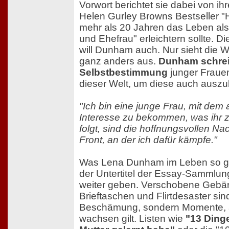
Vorwort berichtet sie dabei von ihr
Helen Gurley Browns Bestseller "Ha
mehr als 20 Jahren das Leben als 
und Ehefrau" erleichtern sollte. D
will Dunham auch. Nur sieht die Wu
ganz anders aus.
Dunham schrei
Selbstbestimmung
junger Frauen
dieser Welt, um diese auch auszu
"Ich bin eine junge Frau, mit dem
Interesse zu bekommen, was ihr z
folgt, sind die hoffnungsvollen Na
Front, an der ich dafür kämpfe."
Was Lena Dunham im Leben so gel
der Untertitel der Essay-Sammlung,
weiter geben. Verschobene Gebär
Brieftaschen und Flirtdesaster sind
Beschämung, sondern Momente, 
wachsen gilt. Listen wie
"13 Dinge