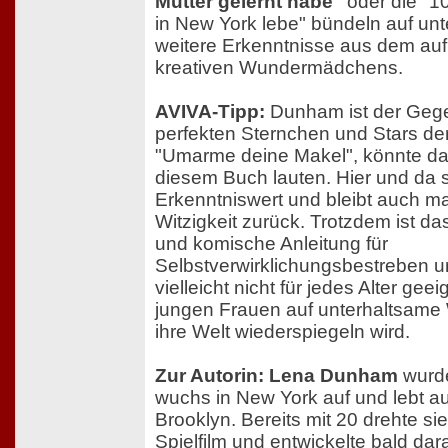
Mutter gelernt habe"
oder die "1
in New York lebe" bündeln auf un
weitere Erkenntnisse aus dem au
kreativen Wundermädchens.
AVIVA-Tipp:
Dunham ist der Gege
perfekten Sternchen und Stars der
"Umarme deine Makel", könnte da
diesem Buch lauten. Hier und da s
Erkenntniswert und bleibt auch ma
Witzigkeit zurück. Trotzdem ist d
und komische Anleitung für
Selbstverwirklichungsbestreben un
vielleicht nicht für jedes Alter geei
jungen Frauen auf unterhaltsame 
ihre Welt wiederspiegeln wird.
Zur Autorin: Lena Dunham
wurde
wuchs in New York auf und lebt a
Brooklyn. Bereits mit 20 drehte si
Spielfilm und entwickelte bald dar