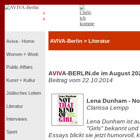
.
P
R
.
AVIVA-Berlin > Literatur
Aviva - Home
Women + Work
Public Affairs
A
V
I
V
A-BERLIN.de im August 20
Beitrag vom 22.10.2014
Kunst + Kultur
Jüdisches Leben
Lena Dunham - Not
Literatur
Clarissa Lempp
Interviews
Lena Dunham ist aus
"Girls" bekannt und 
Sport
Essays blickt sie jetzt humorvoll, 