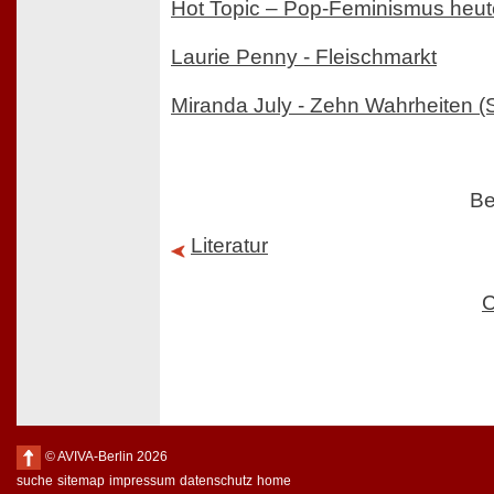
Hot Topic – Pop-Feminismus heut
Laurie Penny - Fleischmarkt
Miranda July - Zehn Wahrheiten (S
Be
Literatur
C
© AVIVA-Berlin 2026
suche
sitemap
impressum
datenschutz
home