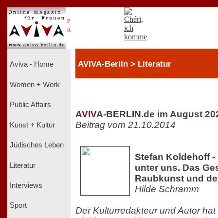
.
P
R
.
AVIVA-Berlin > Literatur
Aviva - Home
Women + Work
Public Affairs
A
V
I
V
A-BERLIN.de im August 20
Beitrag vom 21.10.2014
Kunst + Kultur
Jüdisches Leben
Stefan Koldehoff - 
Literatur
unter uns. Das Ges
Raubkunst und der 
Interviews
Hilde Schramm
Sport
Der Kulturredakteur und Autor hat