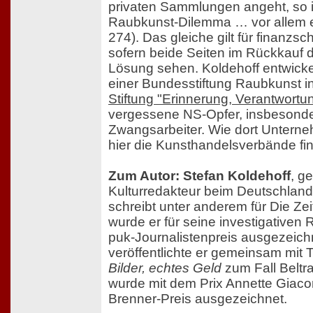
privaten Sammlungen angeht, so 
Raubkunst-Dilemma … vor allem ein
274). Das gleiche gilt für finanz
sofern beide Seiten im Rückkauf 
Lösung sehen. Koldehoff entwicke
einer Bundesstiftung Raubkunst in
Stiftung "Erinnerung, Verantwortu
vergessene NS-Opfer, insbesond
Zwangsarbeiter. Wie dort Unterneh
hier die Kunsthandelsverbände fina
Zum Autor: Stefan Koldehoff
, g
Kulturredakteur beim Deutschland
schreibt unter anderem für Die Ze
wurde er für seine investigativen
puk-Journalistenpreis ausgezeich
veröffentlichte er gemeinsam mit
Bilder, echtes Geld
zum Fall Beltr
wurde mit dem Prix Annette Giaco
Brenner-Preis ausgezeichnet.