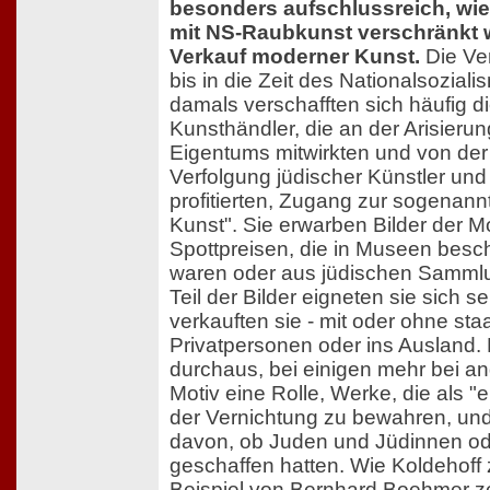
besonders aufschlussreich, wie
mit NS-Raubkunst verschränkt 
Verkauf moderner Kunst.
Die Ve
bis in die Zeit des Nationalsozial
damals verschafften sich häufig d
Kunsthändler, die an der Arisieru
Eigentums mitwirkten und von der
Verfolgung jüdischer Künstler und
profitierten, Zugang zur sogenannt
Kunst". Sie erwarben Bilder der 
Spottpreisen, die in Museen bes
waren oder aus jüdischen Samml
Teil der Bilder eigneten sie sich s
verkauften sie - mit oder ohne staa
Privatpersonen oder ins Ausland. 
durchaus, bei einigen mehr bei a
Motiv eine Rolle, Werke, die als "e
der Vernichtung zu bewahren, un
davon, ob Juden und Jüdinnen ode
geschaffen hatten. Wie Koldehoff
Beispiel von Bernhard Boehmer ze