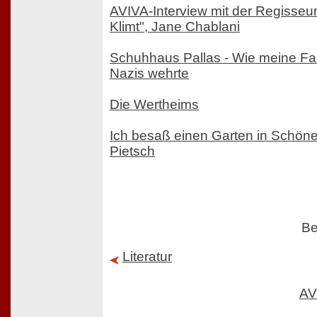
AVIVA-Interview mit der Regisseur
Klimt", Jane Chablani
Schuhhaus Pallas - Wie meine Fam
Nazis wehrte
Die Wertheims
Ich besaß einen Garten in Schönei
Pietsch
Be
Literatur
AV