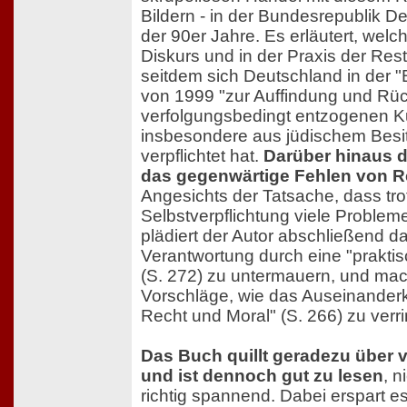
Bildern - in der Bundesrepublik D
der 90er Jahre. Es erläutert, wel
Diskurs und in der Praxis der Resti
seitdem sich Deutschland in der "B
von 1999 "zur Auffindung und Rü
verfolgungsbedingt entzogenen Ku
insbesondere aus jüdischem Besit
verpflichtet hat.
Darüber hinaus d
das gegenwärtige Fehlen von 
Angesichts der Tatsache, dass tro
Selbstverpflichtung viele Probleme
plädiert der Autor abschließend da
Verantwortung durch eine "prakti
(S. 272) zu untermauern, und mac
Vorschläge, wie das Auseinanderk
Recht und Moral" (S. 266) zu verri
Das Buch quillt geradezu über 
und ist dennoch gut zu lesen
, n
richtig spannend. Dabei erspart 