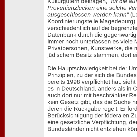
Kulturgütern beitragen,
"für die a
Provenienzlücken eine solche Ver
ausgeschlossen werden kann"
(Lo
Koordinierungstelle Magedeburg).
verschiedentlich auf die begrenzt
Datenbank durch die gegenwärtige
Immer noch unterlassen es viele
Privatpersonen, Kunstwerke, die 
jüdischem Besitz stammen, dort ei
Die Hauptschwierigkeit bei der U
Prinzipien, zu der sich die Bunde
bereits 1998 verpflichtet hat, sieht
es in Deutschland, anders als in 
auch dort nur mit beschränkter Re
kein Gesetz gibt, das die Suche
deren die Rückgabe regelt. Er ford
Berücksichtigung der föderalen Zus
eine gesetzliche Verpflichtung, de
Bundesländer nicht entziehen könn