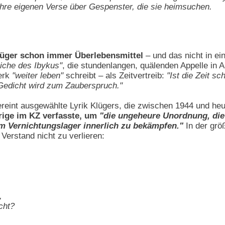
t ihre eigenen Verse über Gespenster, die sie heimsuchen.
lüger schon immer Überlebensmittel
– und das nicht in ei
iche des Ibykus"
, die stundenlangen, quälenden Appelle in 
erk
"weiter leben"
schreibt – als Zeitvertreib:
"Ist die Zeit s
 Gedicht wird zum Zauberspruch."
eint ausgewählte Lyrik Klügers, die zwischen 1944 und heu
rige im KZ verfasste, um
"die ungeheure Unordnung, die 
im Vernichtungslager innerlich zu bekämpfen."
In der grö
Verstand nicht zu verlieren:
,
cht?