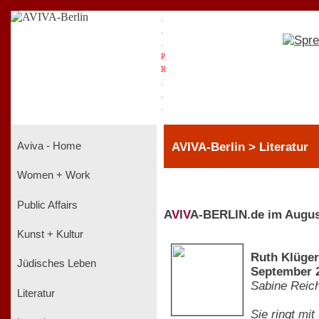
.
.
.
P
R
.
.
.
AVIVA-Berlin > Literatur
Aviva - Home
Women + Work
Public Affairs
A
V
I
V
A-BERLIN.de im Augus
Kunst + Kultur
Ruth Klüger
Jüdisches Leben
September 2
Sabine Reich
Literatur
Sie ringt mi