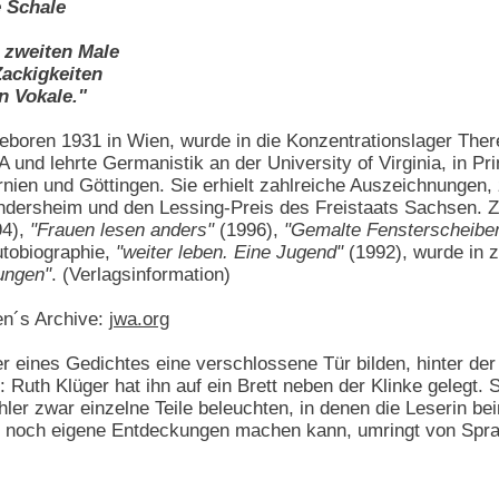
e Schale
 zweiten Male
ackigkeiten
n Vokale."
geboren 1931 in Wien, wurde in die Konzentrationslager Ther
 und lehrte Germanistik an der University of Virginia, in Pri
ifornien und Göttingen. Sie erhielt zahlreiche Auszeichnunge
ndersheim und den Lessing-Preis des Freistaats Sachsen. Zu
4),
"Frauen lesen anders"
(1996),
"Gemalte Fensterscheiben
Autobiographie,
"weiter leben. Eine Jugend"
(1992), wurde in z
ungen"
. (Verlagsinformation)
n´s Archive:
jwa.org
 eines Gedichtes eine verschlossene Tür bilden, hinter der 
: Ruth Klüger hat ihn auf ein Brett neben der Klinke gelegt
ler zwar einzelne Teile beleuchten, in denen die Leserin b
s noch eigene Entdeckungen machen kann, umringt von Spr