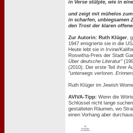
in Verse stülpte, wie in ein
und zeigt mit mühelos zum
in scharfen, unbiegsamen Z
den Trost der klaren offene
Zur Autorin: Ruth Klüger
, 
1947 emigrierte sie in die USA
Heute lebt sie in Irvine/Kal
Roswitha-Preis der Stadt Ga
Über deutsche Literatur"
(199
(2010). Der erste Teil ihrer 
"unterwegs verloren. Erinner
Ruth Klüger im Jewish Wome
AVIVA-Tipp:
Wenn die Wörter
Schlüssel nicht lange suchen
gestalteten Räumen, wo Strah
einen Vorhang aber durchau