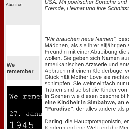
USA. Mit poetischer Sprache und W
About us
Fremde, Heimat und ihre Schnittst
"Wir brauchen neue Namen",
besc
Mädchen, als sie ihrer elfjährige
Freundin mit einer Abtreibung die 
wollen. Sie geben sich Namen aus
amerikanischen Arztserie und ent
We
Abbruch mit einem Kleiderbügel
remember
Glück hält Mother Love sie rechtze
schimpfen. Sie weint einfach nur
Tränen sind selbst die Kinder von
In Szenen wie diesen beschreibt 
eine Kindheit in Simbabwe, an
"Paradise"
, der alles andere als 
Darling, die Hauptprotagonistin, er
Kindermund ihre Welt und die Me