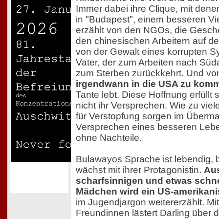
Immer dabei ihre Clique, mit dene
in "Budapest", einem besseren Vier
erzählt von den NGOs, die Gesch
den chinesischen Arbeitern auf d
von der Gewalt eines korrupten 
Vater, der zum Arbeiten nach Süd
zum Sterben zurückkehrt. Und vo
irgendwann in die USA zu kom
Tante lebt. Diese Hoffnung erfüllt si
nicht ihr Versprechen. Wie zu vie
für Verstopfung sorgen im Überma
Versprechen eines besseren Lebe
ohne Nachteile.
Bulawayos Sprache ist lebendig, b
wächst mit ihrer Protagonistin.
Au
scharfsinnigen und etwas sch
Mädchen wird ein US-amerikani
im Jugendjargon weitererzählt. Mi
Freundinnen lästert Darling über