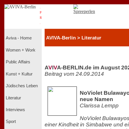
.
P
R
.
AVIVA-Berlin > Literatur
Aviva - Home
Women + Work
Public Affairs
A
V
I
V
A-BERLIN.de im August 20
Beitrag vom 24.09.2014
Kunst + Kultur
Jüdisches Leben
NoViolet Bulawayo
Literatur
neue Namen
Clarissa Lempp
Interviews
NoViolet Bulawayos
Sport
einer Kindheit in Simbabwe und e